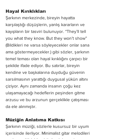
Hayal Kırıklıkları
Şarkının merkezinde, bireyin hayatta 
karşılaştığı düşüşlerin, yanlış kararların ve 
kayıpların bir tasviri bulunuyor. “They’ll tell 
you what they know. But they won’t show” 
(Bildikleri ne varsa söyleyecekler onlar sana 
ama göstermeyecekler.) gibi sözler, şarkının 
temel teması olan hayal kırıklığını çarpıcı bir 
şekilde ifade ediyor. Bu satırlar, bireyin 
kendine ve başkalarına duyduğu güvenin 
sarsılmasının yarattığı duygusal yükün altını 
çiziyor. Aynı zamanda insanın çoğu kez 
ulaşamayacağı hedeflerin peşinden gitme 
arzusu ve bu arzunun gerçeklikle çatışması 
da ele alınmıştır.
Müziğin Anlatıma Katkısı
Şarkının müziği, sözlerle kusursuz bir uyum 
içerisinde ilerliyor. Minimalist gitar melodileri 