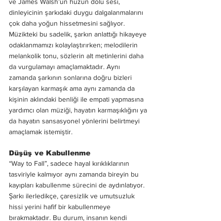
ve James Walsh’un hüzün dolu sesi, 
dinleyicinin şarkıdaki duygu dalgalanmalarını 
çok daha yoğun hissetmesini sağlıyor. 
Müzikteki bu sadelik, şarkın anlattığı hikayeye 
odaklanmamızı kolaylaştırırken; melodilerin 
melankolik tonu, sözlerin alt metinlerini daha 
da vurgulamayı amaçlamaktadır. Aynı 
zamanda şarkının sonlarına doğru bizleri 
karşılayan karmaşık ama aynı zamanda da 
kişinin aklındaki benliği ile empati yapmasına 
yardımcı olan müziği, hayatın karmaşıklığını ya 
da hayatın sansasyonel yönlerini belirtmeyi 
amaçlamak istemiştir.
Düşüş ve Kabullenme
“Way to Fall”, sadece hayal kırıklıklarının 
tasviriyle kalmıyor aynı zamanda bireyin bu 
kayıpları kabullenme sürecini de aydınlatıyor. 
Şarkı ilerledikçe, çaresizlik ve umutsuzluk 
hissi yerini hafif bir kabullenmeye 
bırakmaktadır. Bu durum, insanın kendi 