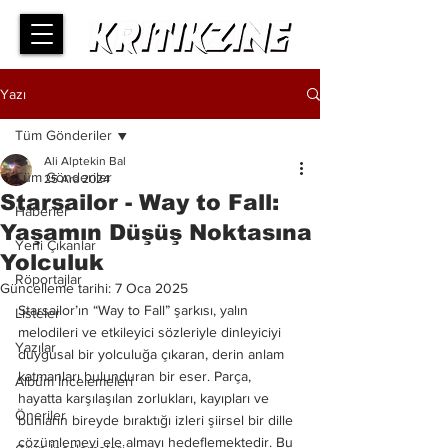
Yazı
Tüm Gönderiler
Ali Alptekin Bal
Tüm Gönderiler
25 Ara 2024
Starsailor - Way to Fall:
Haberler
Yaşamın Düşüş Noktasına
Yeni Çıkanlar
Yolculuk
Röportajlar
Güncelleme tarihi:
7 Oca 2025
Starsailor’ın “Way to Fall” şarkısı, yalın 
Listeler
melodileri ve etkileyici sözleriyle dinleyiciyi 
Yazılar
duygusal bir yolculuğa çıkaran, derin anlam 
katmanları bulunduran bir eser. Parça, 
Albüm İncelemeleri
hayatta karşılaşılan zorlukları, kayıpları ve 
Öneriler
bunların bireyde bıraktığı izleri şiirsel bir dille 
çözümlemeyi ele almayı hedeflemektedir. Bu 