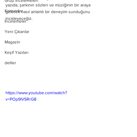
Grup İncelemeleri
yazıda, şarkının sözleri ve müziğinin bir araya 
Konserler
gelerek nasıl anlamlı bir deneyim sunduğunu 
inceleyeceğiz.
İncelemeler
Yeni Çıkanlar
Magazin
Keşif Yazıları
deliler
https://www.youtube.com/watch?
v=POp9lVSRrG8