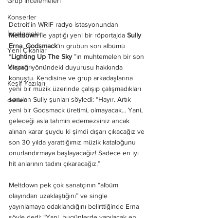
Grup İncelemeleri
Konserler
Detroit'in WRIF radyo istasyonundan 
İncelemeler
Meltdown
 ile yaptığı yeni bir röportajda 
Sully 
Erna
, 
Godsmack
'in grubun son albümü 
Yeni Çıkanlar
“
Lighting Up The Sky
 ”ın muhtemelen bir son 
Magazin
olacağı yönündeki duyurusu hakkında 
konuştu. Kendisine ve grup arkadaşlarına 
Keşif Yazıları
yeni bir müzik üzerinde çalışıp çalışmadıkları 
sorulan Sully şunları söyledi: “Hayır. Artık 
deliler
yeni bir Godsmack üretimi, olmayacak... Yani, 
geleceği asla tahmin edemezsiniz ancak 
alınan karar şuydu ki şimdi dışarı çıkacağız ve 
son 30 yılda yarattığımız müzik kataloğunu 
onurlandırmaya başlayacağız! Sadece en iyi 
hit anlarının tadını çıkaracağız.”
Meltdown pek çok sanatçının “albüm 
olayından uzaklaştığını” ve single 
yayınlamaya odaklandığını belirttiğinde Erna 
şöyle dedi: “Yani, bugünlerde yapılacak en 