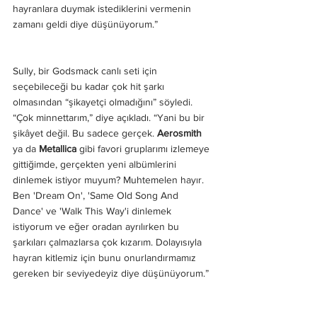
hayranlara duymak istediklerini vermenin 
zamanı geldi diye düşünüyorum.”
Sully, bir Godsmack canlı seti için 
seçebileceği bu kadar çok hit şarkı 
olmasından “şikayetçi olmadığını” söyledi. 
“Çok minnettarım,” diye açıkladı. “Yani bu bir 
şikâyet değil. Bu sadece gerçek. 
Aerosmith
ya da 
Metallica
 gibi favori gruplarımı izlemeye 
gittiğimde, gerçekten yeni albümlerini 
dinlemek istiyor muyum? Muhtemelen hayır. 
Ben 'Dream On', 'Same Old Song And 
Dance' ve 'Walk This Way'i dinlemek 
istiyorum ve eğer oradan ayrılırken bu 
şarkıları çalmazlarsa çok kızarım. Dolayısıyla 
hayran kitlemiz için bunu onurlandırmamız 
gereken bir seviyedeyiz diye düşünüyorum.”