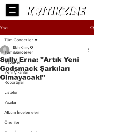
Yazı
Tüm Gönderiler
Ekin Kılınç ✪
Tüm Gönderiler
8 Eki 2024
Sully Erna: "Artık Yeni
Haberler
Godsmack Şarkıları
Yeni Çıkanlar
Olmayacak!"
Röportajlar
Listeler
Yazılar
Albüm İncelemeleri
Öneriler