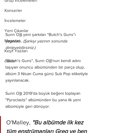
Grup İncelemeleri
Konserler
İncelemeler
Yeni Çıkanlar
Sunn O))) yeni şarkıları "Butch's Guns"ı 
Magazin
yayınladı. 
(Şarkıyı yazının sonunda 
dinleyebilirsiniz.)
Keşif Yazıları
"Butch's Guns", Sunn O)))'nun kendi adını 
deliler
taşıyan onuncu albümünden bir parça olup, 
albüm 3 Nisan Cuma günü Sub Pop etiketiyle 
yayınlanacak.
Sunn O))) 2019'da büyük beğeni toplayan 
"Pyroclasts" albümünden bu yana ilk yeni 
albümüyle geri dönüyor.
O'Malley, 
"Bu albümde ilk kez 
tüm enstrümanları Greg ve ben 