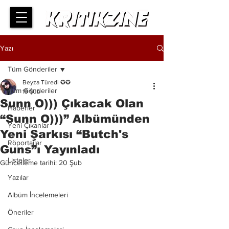
Yazı
Tüm Gönderiler
Beyza Türedi ✪✪
Tüm Gönderiler
19 Şub
Sunn O))) Çıkacak Olan
Haberler
“Sunn O)))” Albümünden
Yeni Çıkanlar
Yeni Şarkısı “Butch's
Röportajlar
Guns”ı Yayınladı
Listeler
Güncelleme tarihi:
20 Şub
Yazılar
Albüm İncelemeleri
Öneriler