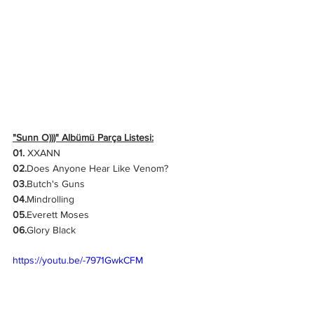
"Sunn O)))" Albümü Parça Listesi:
01. 
XXANN
02.
Does Anyone Hear Like Venom?
03.
Butch's Guns
04.
Mindrolling
05.
Everett Moses
06.
Glory Black
https://youtu.be/-7971GwkCFM