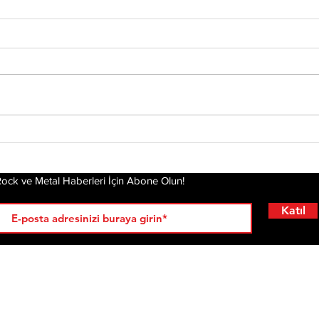
Tony Iommi'den Yeni
Mis
Solo Albüm: From The
Alb
Dark
Pla
Gel
ock ve Metal Haberleri İçin Abone Olun!
Katıl
RÖPORTAJLAR
LİSTELER
YENİ
AL
KRİ
ÇIKANLAR