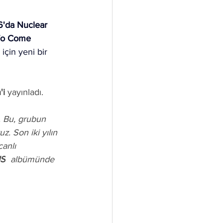
6'da Nuclear 
 To Come
için yeni bir 
'i
 yayınladı.
 . Bu, grubun 
z. Son iki yılın 
anlı 
IS
  albümünde 