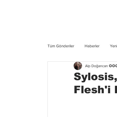
Son Haberler
Tüm Gönderiler
Haberler
Yeni
Alp Doğancan ✪
Grup İncelemeleri
Konserler
Sylosis
Flesh'i