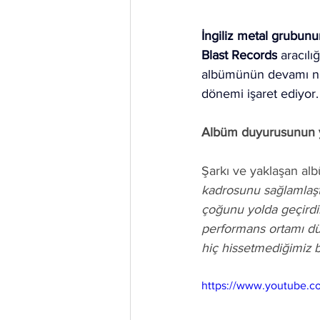
İngiliz metal grubun
Blast Records
 aracılı
albümünün devamı nitel
dönemi işaret ediyor.
Albüm duyurusunun yan
Şarkı ve yaklaşan al
kadrosunu sağlamlaştır
çoğunu yolda geçirdi
performans ortamı düş
hiç hissetmediğimiz b
https://www.youtube