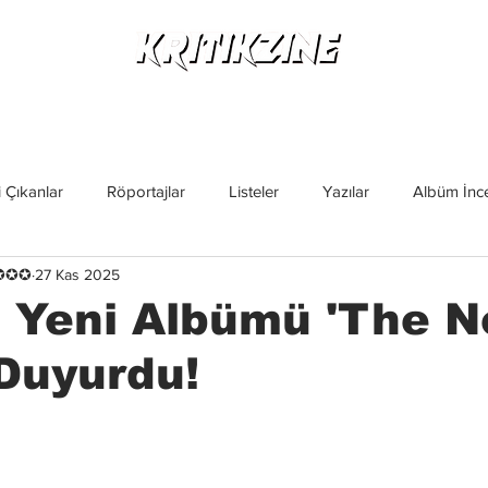
Yeni Çıkanlar
Röportajlar
Listeler
Albüm Kritikl
 Çıkanlar
Röportajlar
Listeler
Yazılar
Albüm İnce
✪✪✪✪
27 Kas 2025
İncelemeler
Yeni Çıkanlar
Magazin
Keşif Yazıları
, Yeni Albümü 'The 
 Duyurdu!