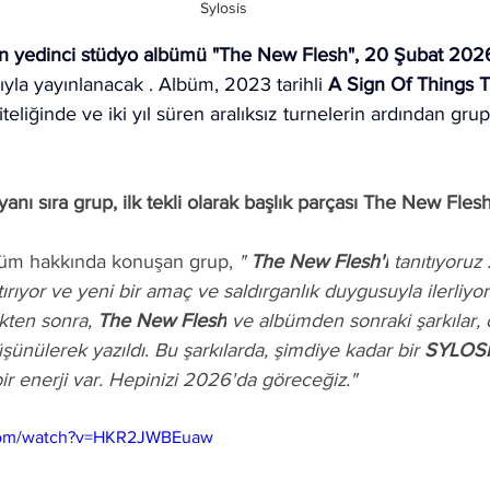
Sylosis
un yedinci stüdyo albümü "The New Flesh", 20 Şubat 202
ğıyla yayınlanacak . Albüm, 2023 tarihli 
A Sign Of Things
iğinde ve iki yıl süren aralıksız turnelerin ardından grup 
ı sıra grup, ilk tekli olarak başlık parçası The New Flesh
büm hakkında konuşan grup, 
" 
The New Flesh'i
 tanıtıyoruz
ıyor ve yeni bir amaç ve saldırganlık duygusuyla ilerliyoru
kten sonra, 
The New Flesh
 ve albümden sonraki şarkılar, c
ünülerek yazıldı. Bu şarkılarda, şimdiye kadar bir 
SYLOS
ir enerji var. Hepinizi 2026'da göreceğiz."
.com/watch?v=HKR2JWBEuaw