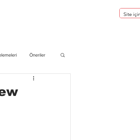
eri
Hakkımızda
lemeleri
Öneriler
deliler
New