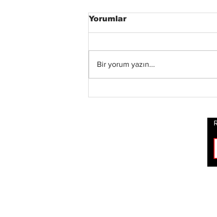
Yorumlar
Bir yorum yazın...
Xandria’dan Yeni Albüm
ve Video: “Eclipse”
Yayında
R
ROCK
HABERLERİ