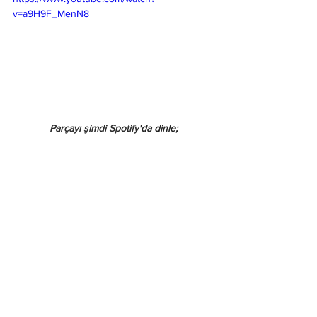
v=a9H9F_MenN8
Parçayı şimdi Spotify
'da dinle;