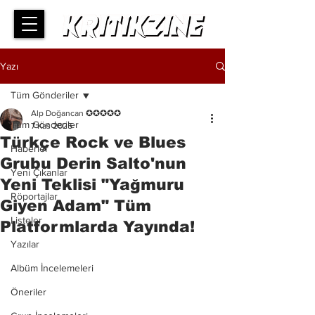
Yazı
Tüm Gönderiler
Alp Doğancan ✪✪✪✪✪
Tüm Gönderiler
7 Kas 2025
Türkçe Rock ve Blues
Haberler
Grubu Derin Salto'nun
Yeni Çıkanlar
Yeni Teklisi "Yağmuru
Röportajlar
Giyen Adam" Tüm
Listeler
Platformlarda Yayında!
Yazılar
Albüm İncelemeleri
Öneriler