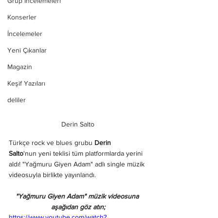
Grup İncelemeleri
Konserler
İncelemeler
Yeni Çıkanlar
Magazin
Keşif Yazıları
deliler
Derin Salto
Türkçe rock ve blues grubu 
Derin 
Salto
'nun yeni teklisi tüm platformlarda yerini 
aldı! 
"Yağmuru Giyen Adam" adlı single müzik 
videosuyla birlikte yayınlandı.
"Yağmuru Giyen Adam" müzik videosuna 
aşağıdan göz atın;
https://www.youtube.com/watch?