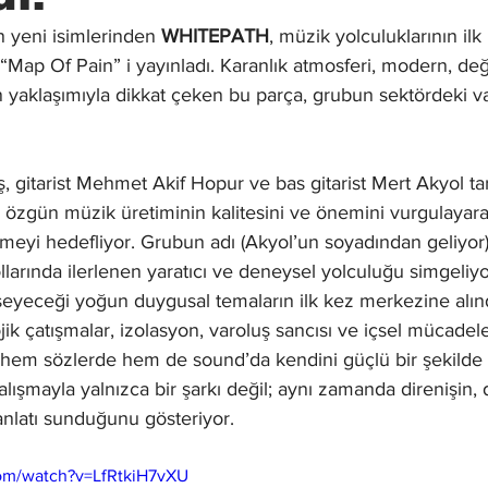
 yeni isimlerinden 
WHITEPATH
, müzik yolculuklarının ilk
ı “Map Of Pain” i yayınladı. Karanlık atmosferi, modern, değ
 yaklaşımıyla dikkat çeken bu parça, grubun sektördeki varl
ş, gitarist Mehmet Akif Hopur ve bas gitarist Mert Akyol ta
zgün müzik üretiminin kalitesini ve önemini vurgulayarak
lemeyi hedefliyor. Grubun adı (Akyol’un soyadından geliyor
ollarında ilerlenen yaratıcı ve deneysel yolculuğu simgeliy
eyeceği yoğun duygusal temaların ilk kez merkezine alındı
ik çatışmalar, izolasyon, varoluş sancısı ve içsel mücadele
 hem sözlerde hem de sound’da kendini güçlü bir şekilde hi
lışmayla yalnızca bir şarkı değil; aynı zamanda direnişin
nlatı sunduğunu gösteriyor. 
om/watch?v=LfRtkiH7vXU