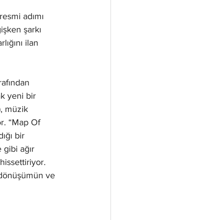
 resmi adımı 
işken şarkı 
ığını ilan 
rafından 
 yeni bir 
), müzik 
or. “Map Of 
ğı bir 
 gibi ağır 
ssettiriyor. 
, dönüşümün ve 