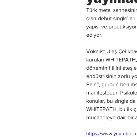
Türk metal sahnesinin
olan debut single’lar
yapısı ve prodüksiyon
ediyor. 
Vokalist Ulaş Çelikba
kurulan WHITEPATH, ö
dönemin fitilini ateş
endüstrisinin zorlu y
Pain”, grubun benims
manifestodur. Psikoloj
konular, bu single'da
WHITEPATH, bu ilk ça
mücadeleye dair bir a
https://www.youtube.c