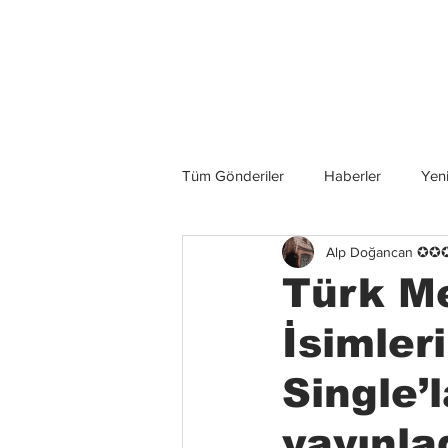
Son Haberler
Tüm Gönderiler
Haberler
Yeni
Alp Doğancan ✪
Grup İncelemeleri
Konserler
Türk Me
İsimle
Single’
yayınla