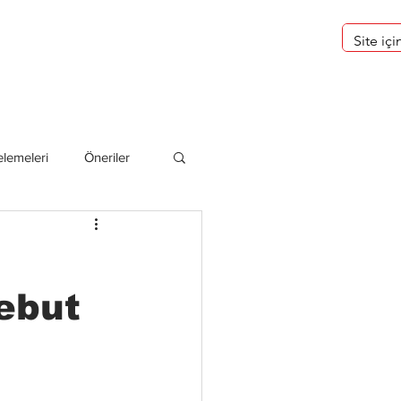
eri
Hakkımızda
lemeleri
Öneriler
deliler
ebut