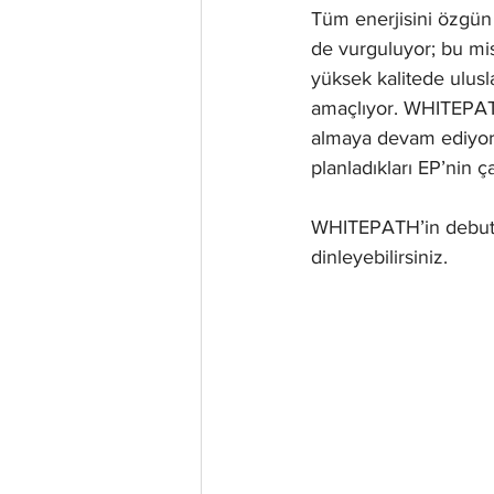
Tüm enerjisini özgü
de vurguluyor; bu mi
yüksek kalitede ulusla
amaçlıyor. WHITEPATH
almaya devam ediyor 
planladıkları EP’nin 
WHITEPATH’in debut si
dinleyebilirsiniz.