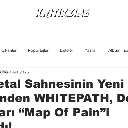
Yeni Çıkanlar
Röportajlar
Listeler
Albüm Kritikl
 Çıkanlar
Röportajlar
Listeler
Yazılar
Albüm İnce
✪✪✪✪
7 Ara 2025
İncelemeler
Yeni Çıkanlar
Magazin
Keşif Yazıları
tal Sahnesinin Yeni
rinden WHITEPATH, D
ları “Map Of Pain”i
dı!