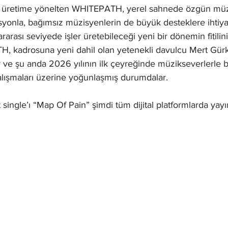
n üretime yönelten WHITEPATH, yerel sahnede özgün müz
syonla, bağımsız müzisyenlerin de büyük desteklere ihti
rarası seviyede işler üretebileceği yeni bir dönemin fitilin
, kadrosuna yeni dahil olan yetenekli davulcu Mert Gürk
ve şu anda 2026 yılının ilk çeyreğinde müzikseverlerle b
çalışmaları üzerine yoğunlaşmış durumdalar. 
ngle’ı “Map Of Pain” şimdi tüm dijital platformlarda yay