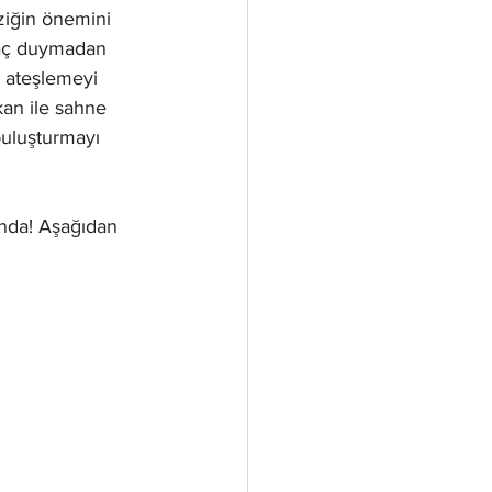
iğin önemini 
yaç duymadan 
i ateşlemeyi 
an ile sahne 
uluşturmayı 
ında! Aşağıdan 