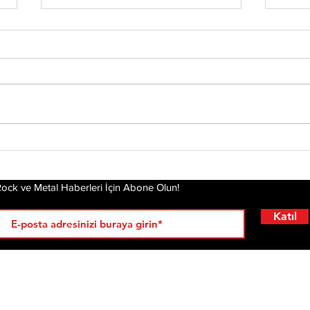
Tony Iommi'den Yeni
Mis
Solo Albüm: From The
Alb
Dark
Pla
Gel
ock ve Metal Haberleri İçin Abone Olun!
Katıl
RÖPORTAJLAR
LİSTELER
YENİ
AL
KRİ
ÇIKANLAR