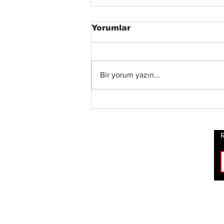
Yorumlar
Bir yorum yazın...
Xandria’dan Yeni Albüm
ve Video: “Eclipse”
Yayında
R
ROCK
HABERLERİ