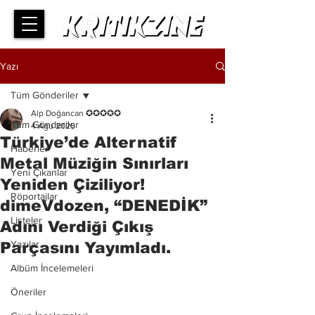
Yazı
Tüm Gönderiler
Alp Doğancan ✪✪✪✪✪
Tüm Gönderiler
4 Ağu 2025
Türkiye’de Alternatif
Haberler
Metal Müziğin Sınırları
Yeni Çıkanlar
Yeniden Çiziliyor!
Röportajlar
dimeVdozen, “DENEDİK”
Listeler
Adını Verdiği Çıkış
Yazılar
Parçasını Yayımladı.
Albüm İncelemeleri
Öneriler