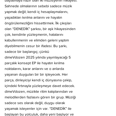
başlatmaya hazır olan iki müzisyenin hikayesi. 
Sahnede olmalarının sebebi sadece müzik 
yapmak değil; kendi iç hesaplaşmalarını, 
yaşadıkları kırılma anlarını ve hayatın 
öngörülemezliğini hissettirmek. İlk çıkışları 
olan “DENEDİK” şarkısı, bir aşk hikayesinden 
çok, kendinle yüzleşmenin, hatalarını 
kabullenmenin ve elimden geleni yaptım 
diyebilmenin cesur bir ifadesi. Bu şarkı, 
sadece bir başlangıç; çünkü 
dimeVdozen 2025 yılında yayınlayacağı 5 
parçalık konsept EP ile hayatın kırılma 
noktalarını, karar anlarını ve o anlarda 
yaşanan duyguları bir bir işleyecek. Her 
parça, dinleyiciyi kendi iç dünyasına çekip, 
içindeki fırtınayla yüzleşmeye davet edecek. 
dimeVdozen, müzikte ritim kalıplarından ve 
melodilerden fazlasını gören bir grup. Müziği 
sadece ses olarak değil, duygu olarak 
yaşamak isteyenler için var. “DENEDİK” ile 
başlayan bu yolculuk, daha yeni başlıyor ve 