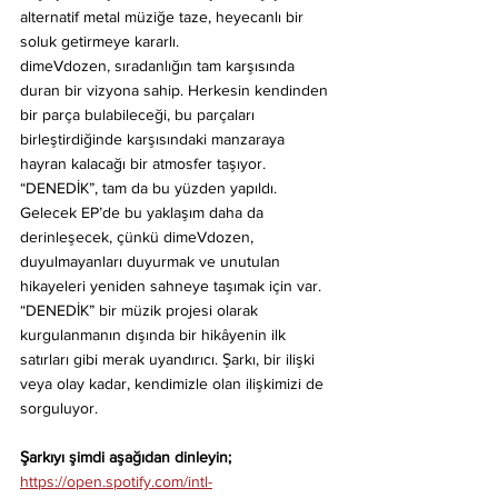
alternatif metal müziğe taze, heyecanlı bir 
soluk getirmeye kararlı. 
dimeVdozen, sıradanlığın tam karşısında 
duran bir vizyona sahip. Herkesin kendinden 
bir parça bulabileceği, bu parçaları 
birleştirdiğinde karşısındaki manzaraya 
hayran kalacağı bir atmosfer taşıyor. 
“DENEDİK”, tam da bu yüzden yapıldı. 
Gelecek EP’de bu yaklaşım daha da 
derinleşecek, çünkü dimeVdozen, 
duyulmayanları duyurmak ve unutulan 
hikayeleri yeniden sahneye taşımak için var. 
“DENEDİK” bir müzik projesi olarak 
kurgulanmanın dışında bir hikâyenin ilk 
satırları gibi merak uyandırıcı. Şarkı, bir ilişki 
veya olay kadar, kendimizle olan ilişkimizi de 
sorguluyor.
Şarkıyı şimdi aşağıdan dinleyin; 
https://open.spotify.com/intl-