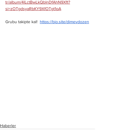
tr/album/4lLctBwLkQblnDfAhN9Xft?
si=zOTgdsyaRbKY9XfOTgt1pA
Grubu takipte kal! 
https://bio.site/dimevdozen
Haberler