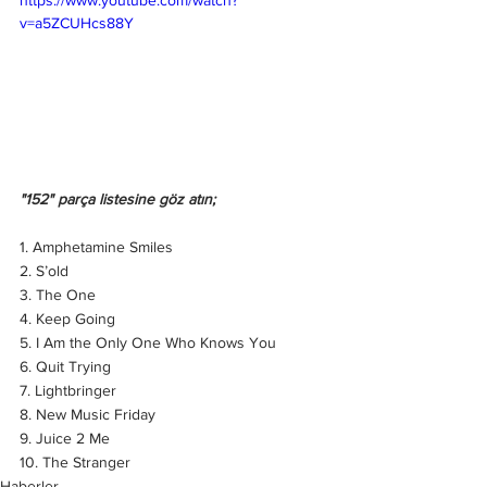
v=a5ZCUHcs88Y
"152" parça listesine göz atın;
1. Amphetamine Smiles
2. S’old
3. The One
4. Keep Going
5. I Am the Only One Who Knows You
6. Quit Trying
7. Lightbringer
8. New Music Friday
9. Juice 2 Me
10. The Stranger
Haberler