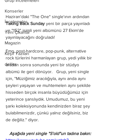
Grup İncelemeleri
Konserler
Haziran'daki "The One" single'ının ardından 
İncelemeler
Taking Back Sunday
 yeni bir parça yayınladı 
ve "152" isimli yeni albümünü 27 Ekim'de 
Yeni Çıkanlar
yayınlayacağını doğruladı!
Magazin
Emo, post-hardcore, pop-punk, alternative 
Keşif Yazıları
rock türlerini harmanlayan grup, yedi yıllık bir 
deliler
aradan sonra sonunda yeni bir stüdyo 
albümü ile geri dönüyor.   Grup, yeni single 
için, "Müziğimiz aracılığıyla, aynı anda aynı 
şeyleri yaşayan ve muhtemelen aynı şekilde 
hisseden birçok insanla büyüdüğümüz için 
yeterince şanslıydık. Umudumuz, bu yeni 
şarkı koleksiyonunda kendinizden biraz şey 
bulabilmenizdir, çünkü yalnız değilsiniz, biz 
de değiliz." diyor. 
Aşağıda yeni single "S'old"un tadına bakın:
https://www.youtube.com/watch?