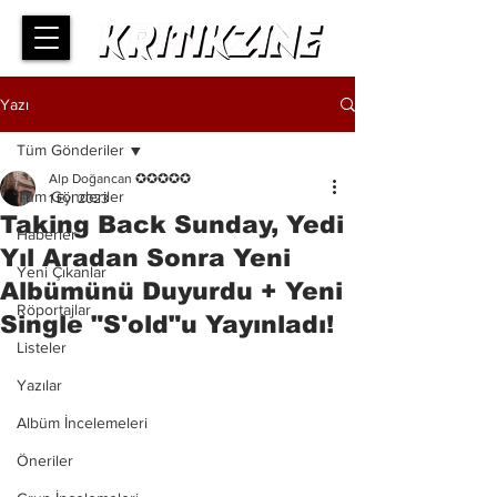
Yazı
Tüm Gönderiler
Alp Doğancan ✪✪✪✪✪
Tüm Gönderiler
1 Eyl 2023
Taking Back Sunday, Yedi
Haberler
Yıl Aradan Sonra Yeni
Yeni Çıkanlar
Albümünü Duyurdu + Yeni
Röportajlar
Single "S'old"u Yayınladı!
Listeler
Yazılar
Albüm İncelemeleri
Öneriler