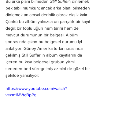
Bu arka planı bilmeden 
Still Suffer
'ı dinlemek 
pek tabii mümkün; ancak arka planı bilmeden 
dinlemek anlamsal derinlik olarak eksik kalır. 
Çünkü bu albüm yalnızca on parçalık bir kayıt 
değil; bir topluluğun hem tarihi hem de 
mevcut durumunun bir belgesi. Albüm 
sonrasında çıkan bu belgesel durumu iyi 
anlatıyor. Güney Amerika turları sırasında 
çekilmiş Still Suffer'ın albüm kayıtlarını da 
içeren bu kısa belgesel grubun yirmi 
seneden beri süregelmiş azmini de güzel bir 
şekilde yansıtıyor:
https://www.youtube.com/watch?
v=zm1MVtcBpPg