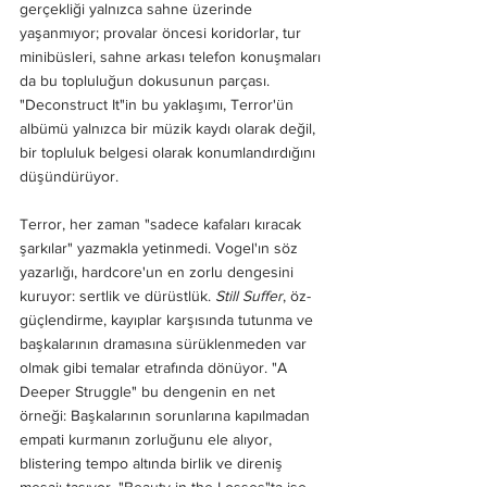
gerçekliği yalnızca sahne üzerinde 
yaşanmıyor; provalar öncesi koridorlar, tur 
minibüsleri, sahne arkası telefon konuşmaları 
da bu topluluğun dokusunun parçası. 
"Deconstruct It"in bu yaklaşımı, Terror'ün 
albümü yalnızca bir müzik kaydı olarak değil, 
bir topluluk belgesi olarak konumlandırdığını 
düşündürüyor.
Terror, her zaman "sadece kafaları kıracak 
şarkılar" yazmakla yetinmedi. Vogel'ın söz 
yazarlığı, hardcore'un en zorlu dengesini 
kuruyor: sertlik ve dürüstlük. 
Still Suffer
, öz-
güçlendirme, kayıplar karşısında tutunma ve 
başkalarının dramasına sürüklenmeden var 
olmak gibi temalar etrafında dönüyor. "A 
Deeper Struggle" bu dengenin en net 
örneği: Başkalarının sorunlarına kapılmadan 
empati kurmanın zorluğunu ele alıyor, 
blistering tempo altında birlik ve direniş 
mesajı taşıyor. "Beauty in the Losses"ta ise 