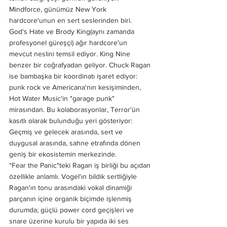
Mindforce, günümüz New York 
hardcore'unun en sert seslerinden biri. 
God's Hate ve Brody King(aynı zamanda 
profesyonel güreşçi) ağır hardcore'un 
mevcut neslini temsil ediyor. King Nine 
benzer bir coğrafyadan geliyor. Chuck Ragan 
ise bambaşka bir koordinatı işaret ediyor: 
punk rock ve Americana'nın kesişiminden, 
Hot Water Music'in "garage punk" 
mirasından. Bu kolaborasyonlar, Terror'ün 
kasıtlı olarak bulunduğu yeri gösteriyor: 
Geçmiş ve gelecek arasında, sert ve 
duygusal arasında, sahne etrafında dönen 
geniş bir ekosistemin merkezinde.
"Fear the Panic"teki Ragan iş birliği bu açıdan 
özellikle anlamlı. Vogel'ın bildik sertliğiyle 
Ragan'ın tonu arasındaki vokal dinamiği 
parçanın içine organik biçimde işlenmiş 
durumda; güçlü power cord geçişleri ve 
snare üzerine kurulu bir yapıda iki ses 