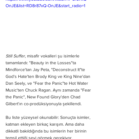
OnJE&list=RD8r87xQ-OnJE&start_radio=1
Still Suffer
, misafir vokalleri şu isimlerle 
tamamlandı: "Beauty in the Losses"ta 
Mindforce'tan Jay Peta, "Deconstruct It"te 
God's Hate'ten Brody King ve King Nine'dan 
Dan Seely, ve "Fear the Panic"te Hot Water 
Music'ten Chuck Ragan. Aynı zamanda "Fear 
the Panic", New Found Glory'den Chad 
Gilbert'ın co-prodüksiyonuyla şekillendi.
Bu liste yüzeysel okunabilir: Sonuçta isimler, 
katman ekleyen birkaç karışım. Ama daha 
dikkatli bakıldığında bu isimlerin her birinin 
temsil ettiği şeyi görmek gerekiyor. 