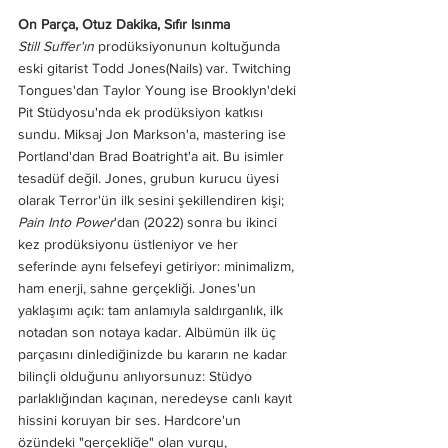
On Parça, Otuz Dakika, Sıfır Isınma
Still Suffer'ın 
prodüksiyonunun koltuğunda 
eski gitarist Todd Jones(Nails) var. Twitching 
Tongues'dan Taylor Young ise Brooklyn'deki 
Pit Stüdyosu'nda ek prodüksiyon katkısı 
sundu. Miksaj Jon Markson'a, mastering ise 
Portland'dan Brad Boatright'a ait. Bu isimler 
tesadüf değil. Jones, grubun kurucu üyesi 
olarak Terror'ün ilk sesini şekillendiren kişi; 
Pain Into Power
'dan (2022) sonra bu ikinci 
kez prodüksiyonu üstleniyor ve her 
seferinde aynı felsefeyi getiriyor: minimalizm, 
ham enerji, sahne gerçekliği. Jones'un 
yaklaşımı açık: tam anlamıyla saldırganlık, ilk 
notadan son notaya kadar. Albümün ilk üç 
parçasını dinlediğinizde bu kararın ne kadar 
bilinçli olduğunu anlıyorsunuz: Stüdyo 
parlaklığından kaçınan, neredeyse canlı kayıt 
hissini koruyan bir ses. Hardcore'un 
özündeki "gerçekliğe" olan vurgu, 