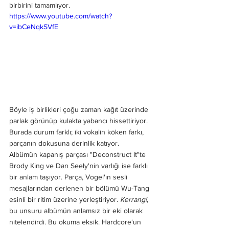
birbirini tamamlıyor. 
https://www.youtube.com/watch?
v=ibCeNqkSVfE
Böyle iş birlikleri çoğu zaman kağıt üzerinde 
parlak görünüp kulakta yabancı hissettiriyor. 
Burada durum farklı; iki vokalin köken farkı, 
parçanın dokusuna derinlik katıyor.
Albümün kapanış parçası "Deconstruct It"te 
Brody King ve Dan Seely'nin varlığı ise farklı 
bir anlam taşıyor. Parça, Vogel'ın sesli 
mesajlarından derlenen bir bölümü Wu-Tang 
esinli bir ritim üzerine yerleştiriyor. 
Kerrang!
, 
bu unsuru albümün anlamsız bir eki olarak 
nitelendirdi. Bu okuma eksik. Hardcore'un 