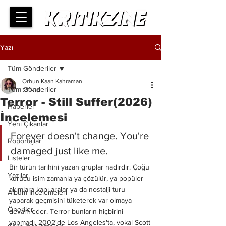
Yazı
Tüm Gönderiler
Orhun Kaan Kahraman
Tüm Gönderiler
27 Nis
Terror - Still Suffer(2026)
Haberler
İncelemesi
Yeni Çıkanlar
Forever doesn't change. You're 
Röportajlar
damaged just like me.
Listeler
Bir türün tarihini yazan gruplar nadirdir. Çoğu 
Yazılar
kurucu isim zamanla ya çözülür, ya popüler 
akımlara kapı aralar ya da nostalji turu 
Albüm İncelemeleri
yaparak geçmişini tüketerek var olmaya 
Öneriler
devam eder. Terror bunların hiçbirini 
yapmadı. 2002'de Los Angeles'ta, vokal Scott 