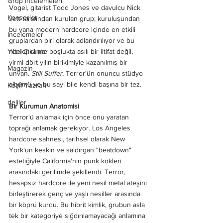
Grup İncelemeleri
Vogel, gitarist Todd Jones ve davulcu Nick 
Konserler
Jett tarafından kurulan grup; kuruluşundan 
bu yana modern hardcore içinde en etkili 
İncelemeler
gruplardan biri olarak adlandırılıyor ve bu 
Yeni Çıkanlar
nitelendirme boşlukta asılı bir iltifat değil, 
yirmi dört yılın birikimiyle kazanılmış bir 
Magazin
unvan. 
Still Suffer
, Terror'ün onuncu stüdyo 
albümü ve bu sayı bile kendi başına bir tez.
Keşif Yazıları
deliler
Bir Kurumun Anatomisi
Terror'ü anlamak için önce onu yaratan 
toprağı anlamak gerekiyor. Los Angeles 
hardcore sahnesi, tarihsel olarak New 
York'un keskin ve saldırgan "beatdown" 
estetiğiyle California'nın punk kökleri 
arasındaki gerilimde şekillendi. Terror, 
hesapsız hardcore ile yeni nesil metal ateşini 
birleştirerek genç ve yaşlı nesiller arasında 
bir köprü kurdu. Bu hibrit kimlik, grubun asla 
tek bir kategoriye sığdırılamayacağı anlamına 