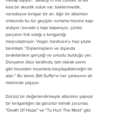
kısa bir akustik soluk var; beklenmedik, 
neredeyse kırılgan bir an. Ağır bir albümün 
ortasında bu tür geçişler zorlama hissine kapı 
aralıyor; burada o kapı kapanıyor, çünkü 
parçanın lirik odağı o kırılganlığı 
meşrulaştırıyor. Vogel, hardcore'u hep şöyle 
tanımladı: "Dışlanmışların ve dışarıda 
bırakılanların gerçeği ve umudu bulduğu yer. 
Dünyanın öbür tarafında, tam olarak senin 
gibi hisseden insanlarla karşılaşabileceğin bir 
alan." Bu tanım 
Still Suffer
'ın her şarkısının alt 
metninde yaşıyor.
Dürüst bir değerlendirmeyle albümün yapısal 
bir kırılganlığını da görünür kılmak zorunda. 
"Death Of Hope" ve "To Hurt The Most" gibi 
parçalar, kendi başlarına tam olarak çalışıyor 
ancak albüm bütününde benzer tempo ve 
yapıların yarattığı tekdüzelik, bu iki parçanın 
birbirinden ayırt edilmesini güçleştiriyor. 