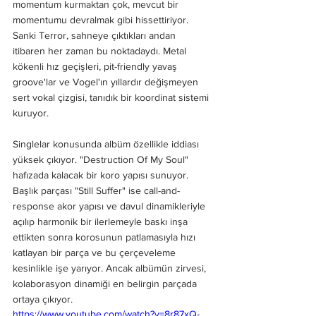
momentum kurmaktan çok, mevcut bir 
momentumu devralmak gibi hissettiriyor. 
Sanki Terror, sahneye çıktıkları andan 
itibaren her zaman bu noktadaydı. Metal 
kökenli hız geçişleri, pit-friendly yavaş 
groove'lar ve Vogel'ın yıllardır değişmeyen 
sert vokal çizgisi, tanıdık bir koordinat sistemi 
kuruyor.
Singlelar konusunda albüm özellikle iddiası 
yüksek çıkıyor. "Destruction Of My Soul" 
hafızada kalacak bir koro yapısı sunuyor. 
Başlık parçası "Still Suffer" ise call-and-
response akor yapısı ve davul dinamikleriyle 
açılıp harmonik bir ilerlemeyle baskı inşa 
ettikten sonra korosunun patlamasıyla hızı 
katlayan bir parça ve bu çerçeveleme 
kesinlikle işe yarıyor. Ancak albümün zirvesi, 
kolaborasyon dinamiği en belirgin parçada 
ortaya çıkıyor.
https://www.youtube.com/watch?v=8r87xQ-