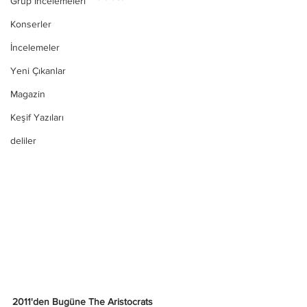
Grup İncelemeleri
Konserler
İncelemeler
Yeni Çıkanlar
Magazin
Keşif Yazıları
deliler
2011'den Bugüne The Aristocrats