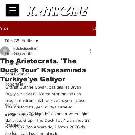
Yazı
Tüm Gönderiler
halukefecelimli
Tüm Gönderiler
27 Şub
The Aristocrats, 'The
Haberler
Duck Tour' Kapsamında
Yeni Çıkanlar
Türkiye'ye Geliyor
Röportajlar
Gitarist Guthrie Govan, bas gitarist Bryan 
Beller ve davulcu Marco Minnemann'dan 
Listeler
oluşan enstrümantal rock ve füzyon üçlüsü 
Yazılar
The Aristocrats, yeni dünya turneleri 
kapsamında Türkiye'de iki konser vereceğini 
Albüm İncelemeleri
duyurdu. Grup, "The Duck Tour" dahilinde 28 
Öneriler
Nisan 2026'da Ankara'da, 2 Mayıs 2026'da 
ise İstanbul'da sahne alacak.