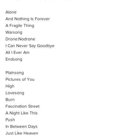
Alone
And Nothing Is Forever
A Fragile Thing
Warsong
Drone:Nodrone
I Can Never Say Goodbye
All I Ever Am
Endsong
Plainsong
Pictures of You
High
Lovesong
Burn
Fascination Street
A Night Like This
Push
In Between Days
Just Like Heaven