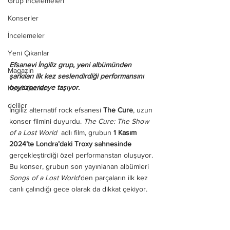
Grup İncelemeleri
Konserler
İncelemeler
Yeni Çıkanlar
Efsanevi İngiliz grup, yeni albümünden 
Magazin
şarkıları ilk kez seslendirdiği performansını 
beyazperdeye taşıyor.
Keşif Yazıları
deliler
İngiliz alternatif rock efsanesi 
The Cure
, uzun 
konser filmini duyurdu. 
The Cure: The Show 
of a Lost World
  adlı film, grubun 
1 Kasım 
2024’te Londra’daki Troxy sahnesinde
gerçekleştirdiği özel performanstan oluşuyor. 
Bu konser, grubun son yayınlanan albümleri 
Songs of a Lost World
’den parçaların ilk kez 
canlı çalındığı gece olarak da dikkat çekiyor.