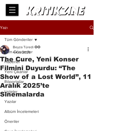
Yazı
Tüm Gönderiler
Beyza Türedi ✪✪
Tüm Gönderiler
4 Kas 2025
The Cure, Yeni Konser
Haberler
Filmini Duyurdu: “The
Yeni Çıkanlar
Show of a Lost World”, 11
Röportajlar
Aralık 2025’te
Listeler
Sinemalarda
Yazılar
Albüm İncelemeleri
Öneriler