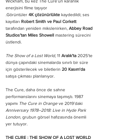
Wickham, bu kez The Cure’un karanlık 
enerjisini filme taşıyor
.Görüntüler 
4K çözünürlükte
 kaydedildi; ses 
kayıtları 
Robert Smith ve Paul Corkett
tarafından yeniden mikslenirken, 
Abbey Road 
Studios’tan Miles Showell
 mastering sürecini 
üstlendi.
The Show of a Lost World
, 11 
Aralık'ta
 2025’te 
dünya çapındaki sinemalarda sınırlı bir süre 
için gösterilecek ve biletlerin 
20 Kasım'da
satışa çıkması planlanıyor.
The Cure, daha önce de sahne 
performanslarını sinemaya taşımıştı. 1987 
yapımı 
The Cure in Orange
 ve 2019’daki 
Anniversary 1978–2018: Live in Hyde Park 
London
, grubun görsel hafızasında önemli 
yer tutuyor.
THE CURE : THE SHOW OF A LOST WORLD