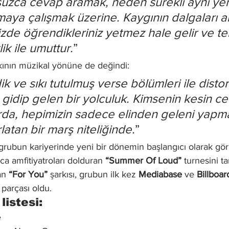
suzca cevap aramak, neden sürekli aynı yerd
maya çalışmak üzerine. Kaygının dalgaları a
zde öğrendikleriniz yetmez hale gelir ve te
lik ile umuttur.
”
kının müzikal yönüne de değindi:
k ve sıkı tutulmuş verse bölümleri ile distor
a gidip gelen bir yolculuk. Kimsenin kesin ce
rda, hepimizin sadece elinden geleni yapm
ırlatan bir marş niteliğinde.
”
 grubun kariyerinde yeni bir dönemin başlangıcı olarak gör
a amfitiyatroları dolduran 
“Summer Of Loud”
 turnesini t
an 
“For You”
 şarkısı, grubun ilk kez 
Mediabase
 ve 
Billboar
n parçası oldu.
 listesi:
e