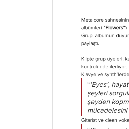
Metalcore sahnesinin
albümleri 
“Flowers”
’ı 
Grup, albümün duyurusu
paylaştı. 
Klipte grup üyeleri, 
kontrolünde ilerliyor.
Klavye ve synth’lerd
“
‘Eyes’, hayat
şeyleri sorgul
şeyden kopma a
mücadelesini 
Gitarist ve clean vokal