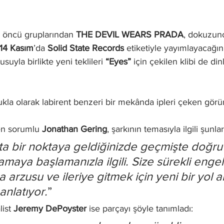
 öncü gruplarından 
THE DEVIL WEARS PRADA
, dokuzun
14 Kasım
’da 
Solid State Records
 etiketiyle yayımlayacağın
yla birlikte yeni teklileri 
“Eyes”
 için çekilen klibi de din
kukla olarak labirent benzeri bir mekânda ipleri çeken gö
en sorumlu 
Jonathan Gering
, şarkının temasıyla ilgili şunlar
ta bir noktaya geldiğinizde geçmişte doğru b
amaya başlamanızla ilgili. Size sürekli engel
rzusu ve ileriye gitmek için yeni bir yol ar
anlatıyor.
”
ist 
Jeremy DePoyster
 ise parçayı şöyle tanımladı: