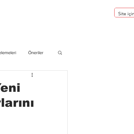
eri
Hakkımızda
lemeleri
Öneriler
deliler
eni
larını