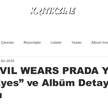
Yeni Çıkanlar
Röportajlar
Listeler
Albüm Kritikl
 Çıkanlar
Röportajlar
Listeler
Yazılar
Albüm İnce
 Eki 2025
İncelemeler
Yeni Çıkanlar
Magazin
Keşif Yazıları
VIL WEARS PRADA Y
Eyes” ve Albüm Detay
ı