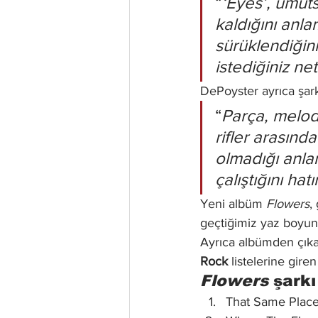
“
‘Eyes’, umut
kaldığını anla
sürüklendiğini
istediğiniz net
DePoyster ayrıca şar
“
Parça, melodi
rifler arasınd
olmadığı anla
çalıştığını hat
Yeni albüm 
Flowers
,
geçtiğimiz yaz boyunc
Ayrıca albümden çık
Rock
 listelerine gire
Flowers
 şarkı
That Same Plac