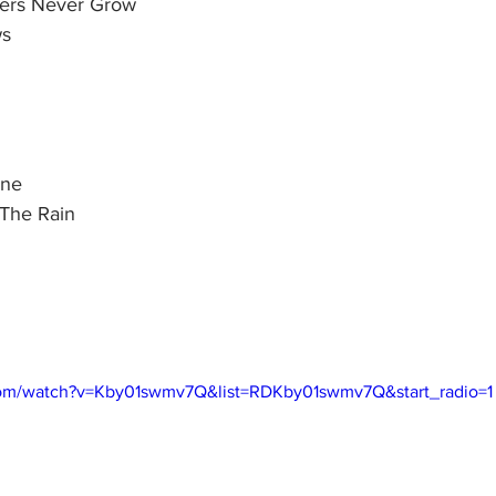
ers Never Grow
ws
one
The Rain
com/watch?v=Kby01swmv7Q&list=RDKby01swmv7Q&start_radio=1