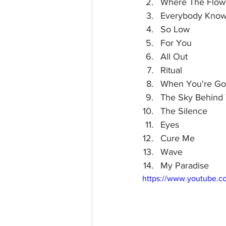
Where The Flow
Everybody Kno
So Low
For You
All Out
Ritual
When You're G
The Sky Behind 
The Silence
Eyes
Cure Me
Wave
My Paradise
https://www.youtube.