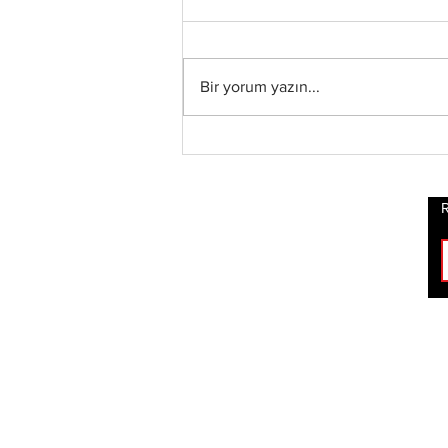
Bir yorum yazın...
Blind Channel, Yeni
Stüdyo Albümü
“Painstream”i Duyurdu,
Albümden “Diana” ve
R
“No Encores In A Swan
Song”u İçeren Kısa Film
Şeklinde Bir Müzik
Videosu Yayınladı
ROCK
HABERLERİ
BİZİ TAKİP ET