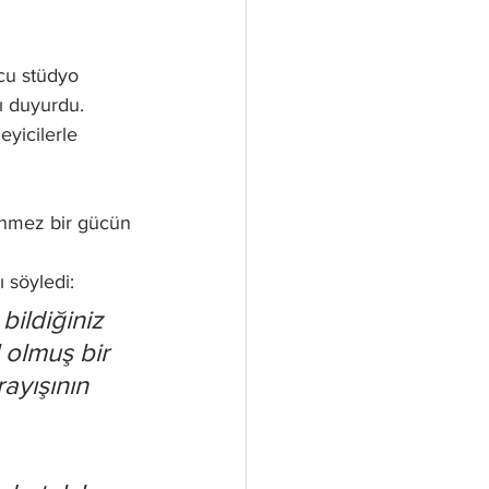
cu stüdyo 
ı duyurdu. 
leyicilerle 
rünmez bir gücün 
ı söyledi:
ildiğiniz 
 olmuş bir 
ayışının 