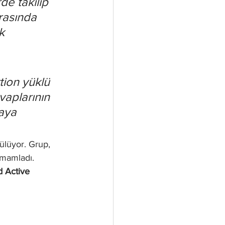
e takılıp 
rasında 
k 
tion yüklü 
vaplarının 
aya 
ülüyor. Grup, 
amamladı. 
d Active 