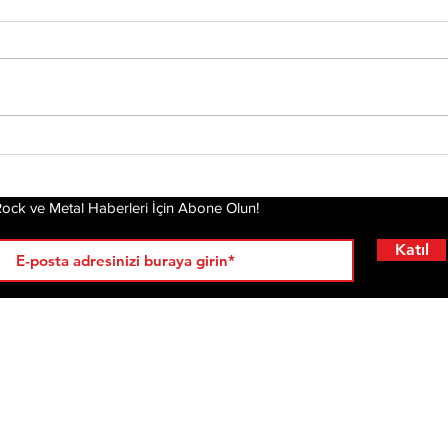
Status Quo Efsanesi
Che
Francis Rossi,"The Way
Yen
We Were Vol. 2"
Kal
Albümünü Duyurdu
Hik
ock ve Metal Haberleri İçin Abone Olun!
Katıl
RÖPORTAJLAR
LİSTELER
YENİ
AL
KRİ
ÇIKANLAR