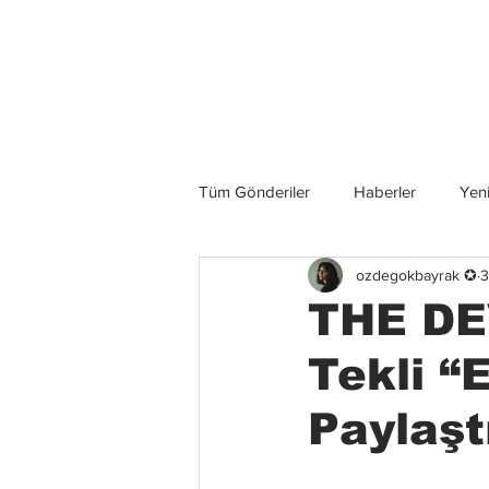
Son Haberler
Tüm Gönderiler
Haberler
Yeni
ozdegokbayrak ✪
3
Grup İncelemeleri
Konserler
THE DE
Tekli “
Paylaşt