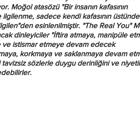
iyor. Moğol atasözü "Bir insanın kafasının 
e ilgilenme, sadece kendi kafasının üstünde
lgilen"den esinlenilmiştir. "The Real You" 
cak dinleyiciler "İftira atmaya, manipüle et
e ve istismar etmeye devam edecek 
maya, korkmaya ve saklanmaya devam etm
 tavizsiz sözlerle duygu derinliğini ve niyeti
debilirler.