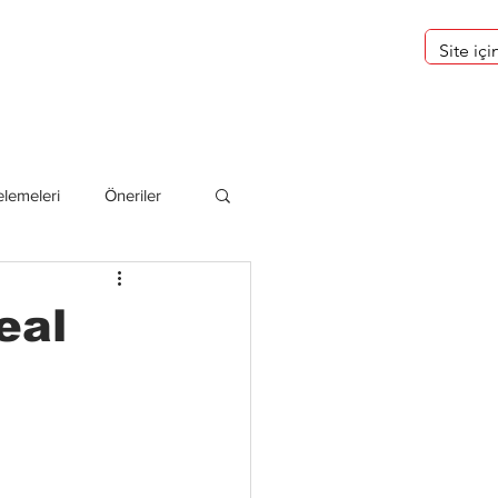
eri
Hakkımızda
lemeleri
Öneriler
deliler
eal