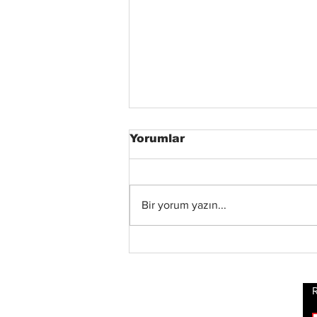
Yorumlar
Bir yorum yazın...
Status Quo Efsanesi
Francis Rossi,"The Way
We Were Vol. 2"
Albümünü Duyurdu
R