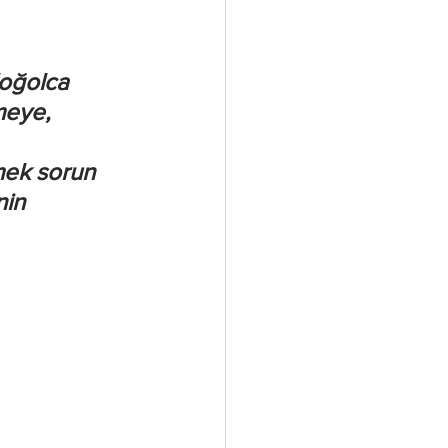
 
Moğolca 
meye, 
ek sorun 
nin 