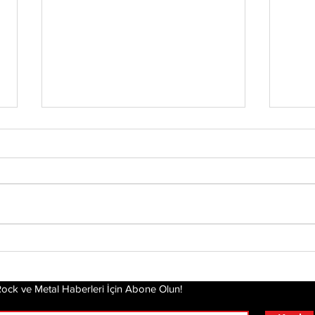
Chester’ın Ardından
Yirm
Mira
Yeniden Ayağa
Dea
Kalkmak: Linkin Park'ın
Hikayesi Film Oluyor
ock ve Metal Haberleri İçin Abone Olun!