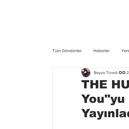
Son Haberler
Tüm Gönderiler
Haberler
Yeni
Beyza Türedi ✪✪
2
Grup İncelemeleri
Konserler
THE HU,
You"yu 
Yayınla