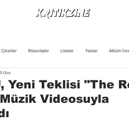
Yeni Çıkanlar
Röportajlar
Listeler
Albüm Kritikl
 Çıkanlar
Röportajlar
Listeler
Yazılar
Albüm İnce
3 Oca
İncelemeler
Yeni Çıkanlar
Magazin
Keşif Yazıları
 Yeni Teklisi "The R
Müzik Videosuyla
dı