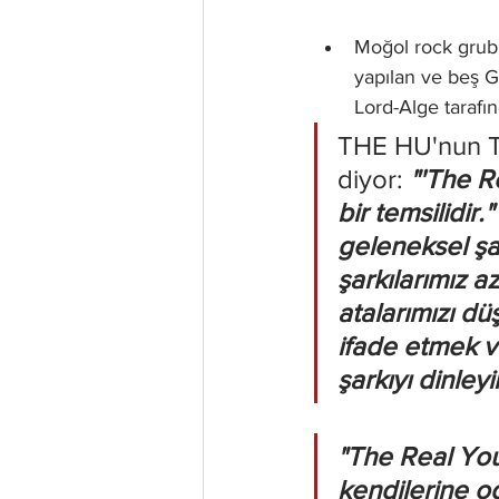
Moğol rock grub
yapılan ve beş 
Lord-Alge tarafın
THE HU'nun Tem
diyor: 
"'The R
bir temsilidir
geleneksel şar
şarkılarımız a
atalarımızı dü
ifade etmek ve
şarkıyı dinleyi
"The Real You"
kendilerine od