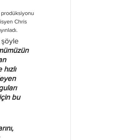
 prodüksiyonu 
isyen Chris 
yınladı.
 şöyle 
bümümüzün 
an 
hızlı 
leyen 
uları 
çin bu 
ını, 
 