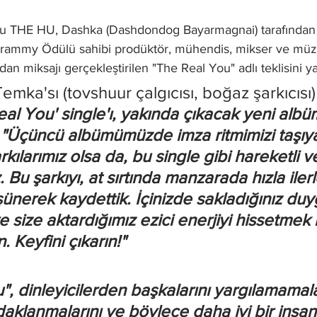
u THE HU, Dashka (Dashdondog Bayarmagnai) tarafından
Grammy Ödülü sahibi prodüktör, mühendis, mikser ve müz
dan miksajı gerçekleştirilen "The Real You" adlı teklisini ya
ka'sı (tovshuur çalgıcısı, boğaz şarkıcısı)
eal You' single'ı, yakında çıkacak yeni al
." "Üçüncü albümümüzde imza ritmimizi taşıy
kılarımız olsa da, bu single gibi hareketli ve 
z. Bu şarkıyı, at sırtında manzarada hızla iler
şünerek kaydettik. İçinizde sakladığınız duyg
 size aktardığımız ezici enerjiyi hissetmek i
n. Keyfini çıkarın!"
, dinleyicilerden başkalarını yargılamamalar
aklanmalarını ve böylece daha iyi bir insan