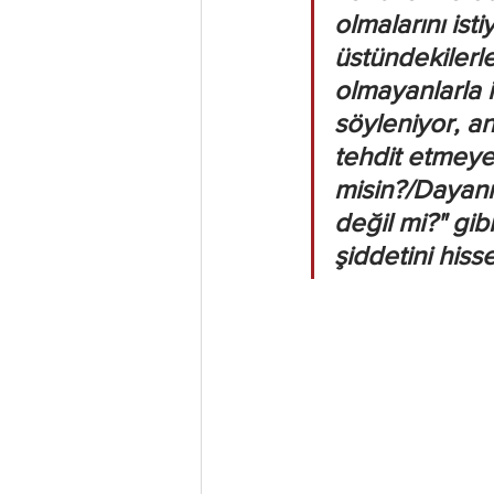
olmalarını ist
üstündekilerl
olmayanlarla i
söyleniyor, an
tehdit etmey
misin?/Dayan
değil mi?" gibi
şiddetini hisse