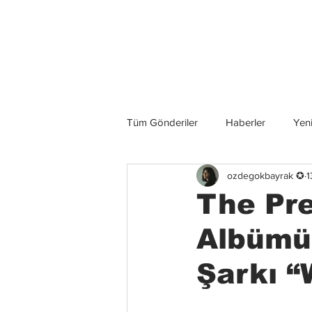
Son Haberler
Tüm Gönderiler
Haberler
Yeni
ozdegokbayrak ✪
1
Grup İncelemeleri
Konserler
The Pre
Albümü 
Şarkı “