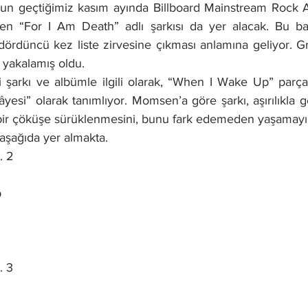
n geçtiğimiz kasım ayında Billboard Mainstream Rock Air
en “For I Am Death” adlı şarkısı da yer alacak. Bu baş
dördüncü kez liste zirvesine çıkması anlamına geliyor. Gr
z yakalamış oldu.
şarkı ve albümle ilgili olarak, “When I Wake Up” parçası
si” olarak tanımlıyor. Momsen’a göre şarkı, aşırılıkla g
ir çöküşe sürüklenmesini, bunu fark edemeden yaşamayı 
 aşağıda yer almakta.
. 2
p
. 3