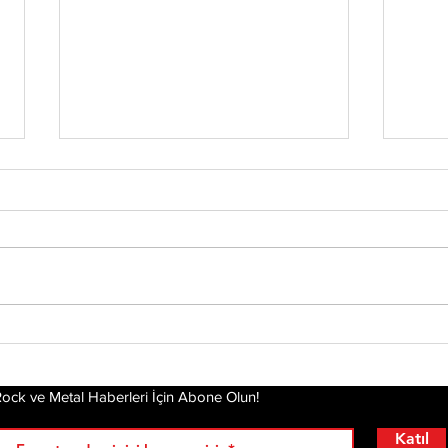
Status Quo Efsanesi
Che
Francis Rossi,"The Way
Yen
We Were Vol. 2"
Kal
Albümünü Duyurdu
Hik
ock ve Metal Haberleri İçin Abone Olun!
Katıl