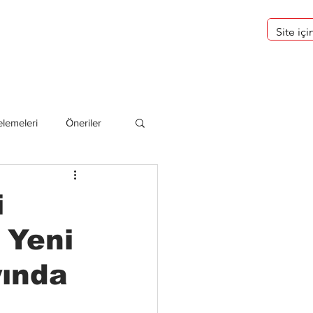
eri
Hakkımızda
lemeleri
Öneriler
deliler
i
 Yeni
yında