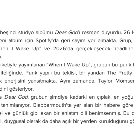
 beşinci stüdyo albümü 
Dear God
’ı resmen duyurdu. 26 
ni albüm için Spotify'da geri sayım yer almakta. Grup,
“When I Wake Up” ve 2026’da gerçekleşecek headliner
.
tiketiyle yayımlanan “When I Wake Up”, grubun bu punk h
eliğinde. Punk yapılı bu teklisi, bir yandan The Pretty 
 enerjisini yansıtmakta. Aynı zamanda, Taylor Momsen’ı
ini gösteriyor. 
e 
Dear God
, grubun şimdiye kadarki en çıplak, en yoğun
ak tanımlanıyor. Blabbermouth'ta yer alan bir habere gör
el ve günlük gibi akan bir anlatım dili benimsenmiş. Bu 
l, duygusal olarak da daha açık bir yerden kurulduğunu gö