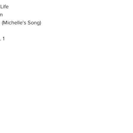
Life
rm
e (Michelle's Song)
 1