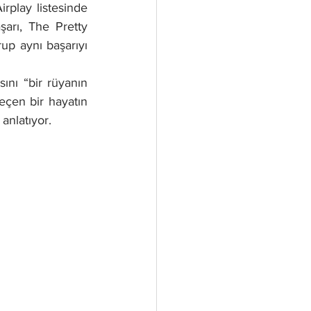
play listesinde 
arı, The Pretty 
up aynı başarıyı 
nı “bir rüyanın 
eçen bir hayatın 
anlatıyor.