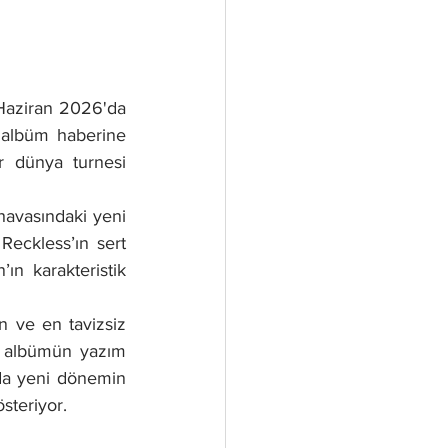
Haziran 2026'da 
 albüm haberine 
 dünya turnesi 
avasındaki yeni 
Reckless’ın sert 
n karakteristik 
 ve en tavizsiz 
e albümün yazım 
da yeni dönemin 
steriyor.