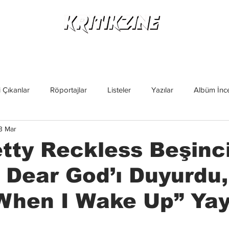
Yeni Çıkanlar
Röportajlar
Listeler
Albüm Kritikl
 Çıkanlar
Röportajlar
Listeler
Yazılar
Albüm İnce
3 Mar
İncelemeler
Yeni Çıkanlar
Magazin
Keşif Yazıları
tty Reckless Beşinc
Dear God’ı Duyurdu,
When I Wake Up” Ya