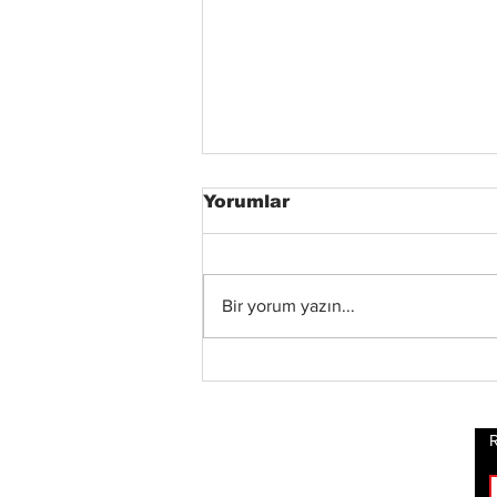
Yorumlar
Bir yorum yazın...
Blind Channel, Yeni
Stüdyo Albümü
“Painstream”i Duyurdu,
Albümden “Diana” ve
R
“No Encores In A Swan
Song”u İçeren Kısa Film