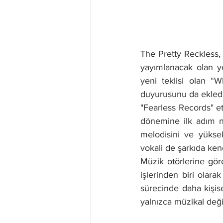
The Pretty Reckless,
yayımlanacak olan ye
yeni teklisi olan 
duyurusunu da ekledi
"Fearless Records" e
dönemine ilk adım nit
melodisini ve yüksek
vokali de şarkıda kend
Müzik otörlerine gör
işlerinden biri olar
sürecinde daha kişis
yalnızca müzikal deği