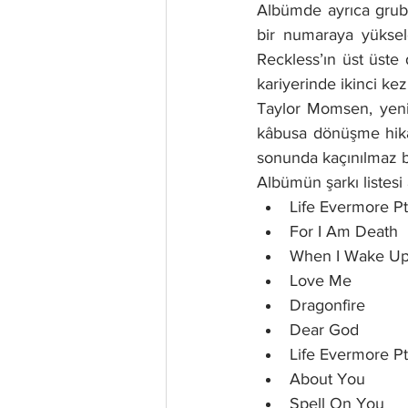
Albümde ayrıca grubu
bir numaraya yüksel
Reckless’ın üst üste 
kariyerinde ikinci ke
Taylor Momsen, yeni 
kâbusa dönüşme hikâye
sonunda kaçınılmaz b
Albümün şarkı listesi
Life Evermore Pt
For I Am Death
When I Wake U
Love Me
Dragonfire
Dear God
Life Evermore Pt
About You
Spell On You