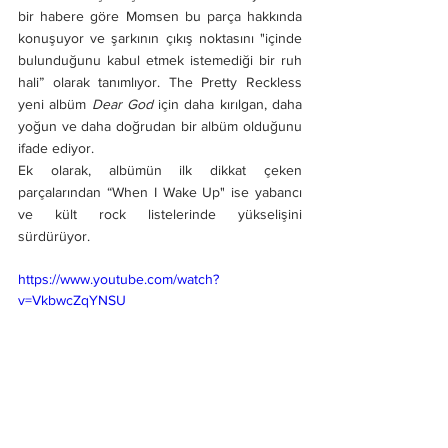
bir habere göre Momsen bu parça hakkında 
konuşuyor ve şarkının çıkış noktasını "içinde 
bulunduğunu kabul etmek istemediği bir ruh 
hali” olarak tanımlıyor. The Pretty Reckless  
yeni albüm 
Dear God
 için daha kırılgan, daha 
yoğun ve daha doğrudan bir albüm olduğunu 
ifade ediyor. 
Ek olarak, albümün ilk dikkat çeken 
parçalarından “When I Wake Up" ise yabancı 
ve kült rock listelerinde yükselişini 
sürdürüyor.
https://www.youtube.com/watch?
v=VkbwcZqYNSU