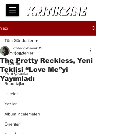
Yazı
Tüm Gönderiler
ozdegokbayrak ✪
Tüm Gönderiler
19 Nis
The Pretty Reckless, Yeni
Haberler
Teklisi “Love Me”yi
Yeni Çıkanlar
Yayımladı
Röportajlar
Listeler
Yazılar
Albüm İncelemeleri
Öneriler