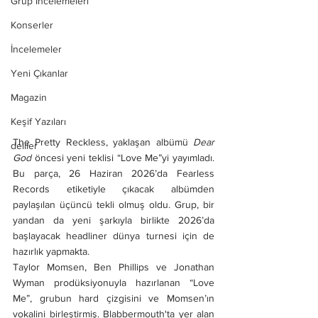
Grup İncelemeleri
Konserler
İncelemeler
Yeni Çıkanlar
Magazin
Keşif Yazıları
The Pretty Reckless, yaklaşan albümü 
Dear 
deliler
God
 öncesi yeni teklisi “Love Me”yi yayımladı. 
Bu parça, 26 Haziran 2026’da Fearless 
Records etiketiyle çıkacak albümden 
paylaşılan üçüncü tekli olmuş oldu. Grup, bir 
yandan da yeni şarkıyla birlikte 2026’da 
başlayacak headliner dünya turnesi için de 
hazırlık yapmakta. 
Taylor Momsen, Ben Phillips ve Jonathan 
Wyman prodüksiyonuyla hazırlanan “Love 
Me”, grubun hard çizgisini ve Momsen’ın 
vokalini birleştirmiş. Blabbermouth'ta yer alan 