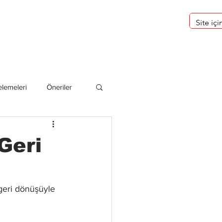
eri
Hakkımızda
lemeleri
Öneriler
deliler
Geri
 geri dönüşüyle 