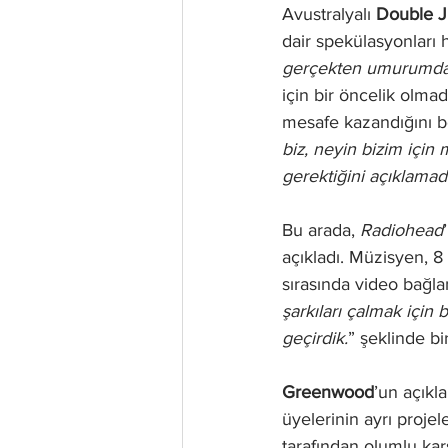
Avustralyalı 
Double J
dair spekülasyonları
gerçekten umurumda 
için bir öncelik olma
mesafe kazandığını bel
biz, neyin bizim içi
gerektiğini açıklama
Bu arada, 
Radiohead
açıkladı. Müzisyen, 
sırasında video bağla
şarkıları çalmak için
geçirdik.
” şeklinde b
Greenwood
’un açıkla
üyelerinin ayrı proje
tarafından olumlu karş