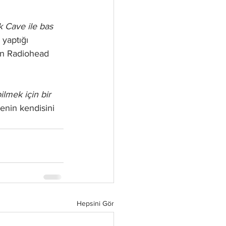
 Cave ile bas 
yaptığı 
un Radiohead 
lmek için bir 
nin kendisini 
Hepsini Gör