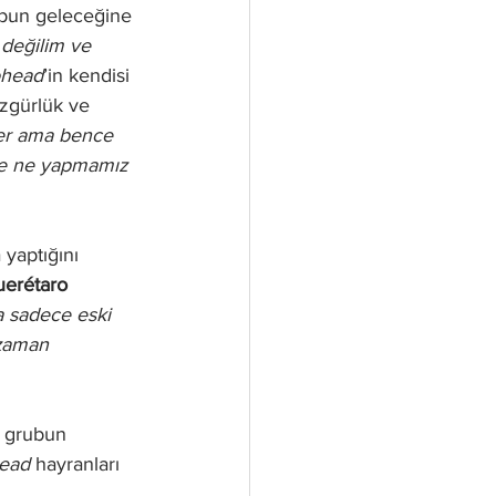
ubun geleceğine 
değilim ve 
ohead
’in kendisi 
özgürlük ve 
ler ama bence 
ye ne yapmamız 
yaptığını 
uerétaro
a sadece eski 
 zaman 
 grubun 
ead 
hayranları 