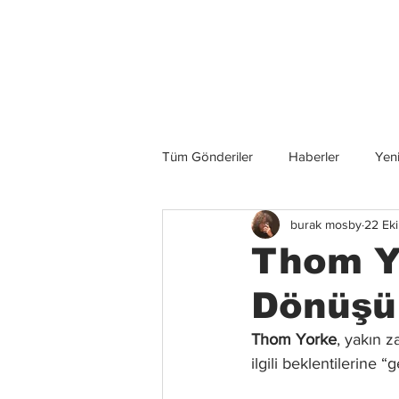
Son Haberler
Tüm Gönderiler
Haberler
Yeni
burak mosby
22 Ek
Grup İncelemeleri
Konserler
Thom Yo
Dönüşü
Thom Yorke
, yakın z
ilgili beklentilerine