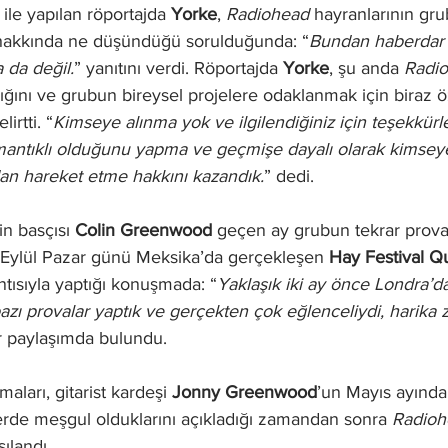
 
ile yapılan röportajda 
Yorke
, 
Radiohead 
hayranlarının gr
 hakkında ne düşündüğü sorulduğunda: “
Bundan haberdar 
da değil.
” yanıtını verdi. Röportajda 
Yorke
, şu anda 
Radi
dığını ve grubun bireysel projelere odaklanmak için biraz 
irtti. “
Kimseye alınma yok ve ilgilendiğiniz için teşekkür
n mantıklı olduğunu yapma ve geçmişe dayalı olarak kimse
dan hareket etme hakkını kazandık.
” dedi.
’in basçısı 
Colin Greenwood
 geçen ay grubun tekrar prova 
8 Eylül Pazar günü Meksika’da gerçekleşen 
Hay Festival Q
ntısıyla yaptığı konuşmada: “
Yaklaşık iki ay önce Londra’d
 bazı provalar yaptık ve gerçekten çok eğlenceliydi, harika
ir paylaşımda bulundu.
maları, gitarist kardeşi 
Jonny Greenwood
’un Mayıs ayında
lerde meşgul olduklarını açıkladığı zamandan sonra 
Radioh
ılandı.