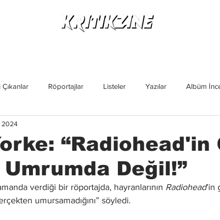
Yeni Çıkanlar
Röportajlar
Listeler
Albüm Kritikl
 Çıkanlar
Röportajlar
Listeler
Yazılar
Albüm İnce
i 2024
İncelemeler
Yeni Çıkanlar
Magazin
Keşif Yazıları
rke: “Radiohead'in 
 Umrumda Değil!”
amanda verdiği bir röportajda, hayranlarının 
Radiohead
’in
 “gerçekten umursamadığını” söyledi.