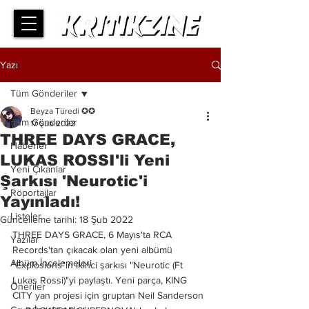
Yazı
Tüm Gönderiler
Beyza Türedi ✪✪
Tüm Gönderiler
17 Şub 2022
THREE DAYS GRACE,
Haberler
LUKAS ROSSI'li Yeni
Yeni Çıkanlar
Şarkısı 'Neurotic'i
Röportajlar
Yayınladı!
Listeler
Güncelleme tarihi:
18 Şub 2022
THREE DAYS GRACE, 6 Mayıs'ta RCA 
Yazılar
Records'tan çıkacak olan yeni albümü 
Albüm İncelemeleri
"Explosions"ın ikinci şarkısı "Neurotic (Ft 
Lukas Rossi)"yi paylaştı. Yeni parça, KING 
Öneriler
CITY yan projesi için gruptan Neil Sanderson 