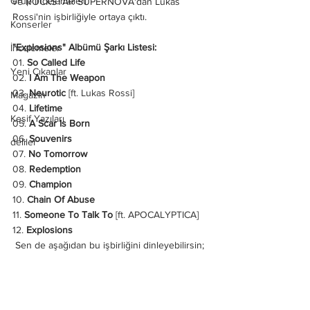
Grup İncelemeleri
ve ROCKSTAR SUPERNOVA'dan Lukas 
Rossi'nin işbirliğiyle ortaya çıktı.
Konserler
"Explosions" Albümü Şarkı Listesi:
İncelemeler
01. 
So Called Life
Yeni Çıkanlar
02. 
I Am The Weapon
03. 
Neurotic
 [ft. Lukas Rossi] 
Magazin
04. 
Lifetime
Keşif Yazıları
05. 
A Scar Is Born
06. 
Souvenirs
deliler
07. 
No Tomorrow
08. 
Redemption
09. 
Champion
10. 
Chain Of Abuse
11. 
Someone To Talk To
 [ft. APOCALYPTICA] 
12. 
Explosions
 Sen de aşağıdan bu işbirliğini dinleyebilirsin;