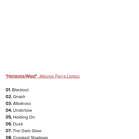
"Horizons/West"
  Albümü Parça Listesi:
01.
 Blackout
02.
 Gnash
03. 
Albatross
04. 
Undertow
05.
 Holding On
06. 
Dusk
07.
 The Dark Glow
08. 
Crooked Shadows