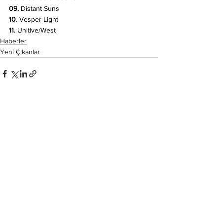
09. 
Distant Suns
10.
 Vesper Light
11.
 Unitive/West
Haberler
Yeni Çıkanlar
Hepsini Gör
Son Yazılar