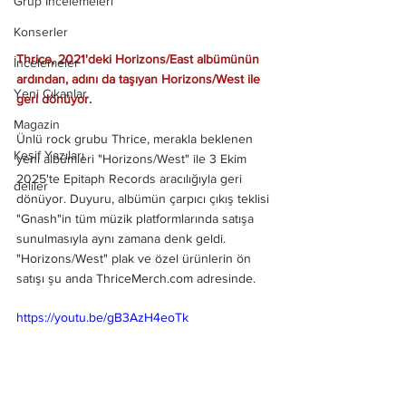
Grup İncelemeleri
Konserler
Thrice, 2021'deki Horizons/East albümünün 
İncelemeler
ardından, adını da taşıyan Horizons/West ile 
Yeni Çıkanlar
geri dönüyor.
Magazin
Ünlü rock grubu Thrice, merakla beklenen 
Keşif Yazıları
yeni albümleri "Horizons/West" ile 3 Ekim 
2025'te Epitaph Records aracılığıyla geri 
deliler
dönüyor. Duyuru, albümün çarpıcı çıkış teklisi 
"Gnash"in tüm müzik platformlarında satışa 
sunulmasıyla aynı zamana denk geldi. 
"Horizons/West" plak ve özel ürünlerin ön 
satışı şu anda ThriceMerch.com adresinde.
https://youtu.be/gB3AzH4eoTk