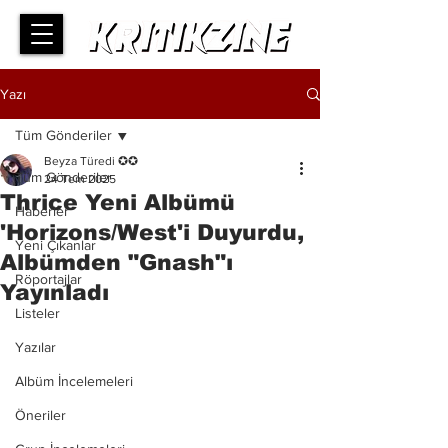
Yazı
Tüm Gönderiler
Beyza Türedi ✪✪
Tüm Gönderiler
24 Tem 2025
Thrice Yeni Albümü
Haberler
'Horizons/West'i Duyurdu,
Yeni Çıkanlar
Albümden "Gnash"ı
Röportajlar
Yayınladı
Listeler
Yazılar
Albüm İncelemeleri
Öneriler