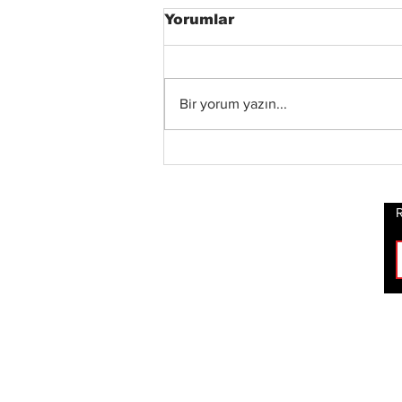
Yorumlar
Bir yorum yazın...
Status Quo Efsanesi
Francis Rossi,"The Way
We Were Vol. 2"
Albümünü Duyurdu
R
ROCK
HABERLERİ