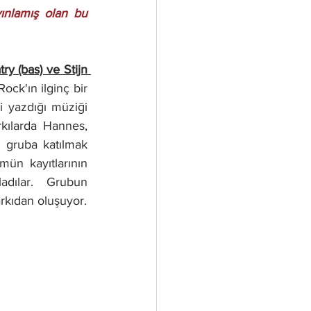
ınlamış olan bu 
ry (bas) ve Stijn 
k'ın ilginç bir 
i yazdığı müziği 
kılarda Hannes, 
 gruba katılmak 
mün kayıtlarının 
adılar. Grubun 
rkıdan oluşuyor.