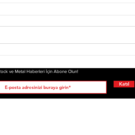
Chester’ın Ardından
Yirm
Mira
Yeniden Ayağa
Dea
Kalkmak: Linkin Park'ın
Hikayesi Film Oluyor
ock ve Metal Haberleri İçin Abone Olun!
Katıl
RÖPORTAJLAR
LİSTELER
YENİ
AL
KRİ
ÇIKANLAR