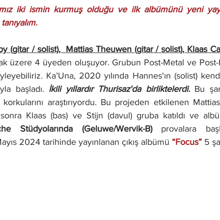
ğımız iki ismin kurmuş olduğu ve ilk albümünü yeni yay
tanıyalım.
(gitar / solist),  Mattias Theuwen (gitar / solist), Klaas Cat
k üzere 4 üyeden oluşuyor. Grubun Post-Metal ve Post-Roc
leyebiliriz. Ka’Una, 2020 yılında Hannes'ın (solist) kend
yla başladı. 
İkili yıllardır Thurisaz'da birliktelerdi.
Bu şar
 korkularını araştırıyordu. Bu projeden etkilenen Mattias
 sonra Klaas (bas) ve Stijn (davul) gruba katıldı ve albü
he Stüdyolarında (Geluwe/Wervik-B) 
provalara başl
ayıs 2024 tarihinde yayınlanan çıkış albümü
 “Focus” 
5 şa