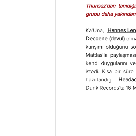
Thurisaz’dan tanıdı
grubu daha yakından 
Ka'Una,  
Hannes Leroy 
Decoene (davul) 
olma
karışımı olduğunu söy
Mattias'la paylaşması
kendi duygularını ve
istedi. Kısa bir süre
hazırlandığı 
Headac
Dunk!Records’ta 16 M