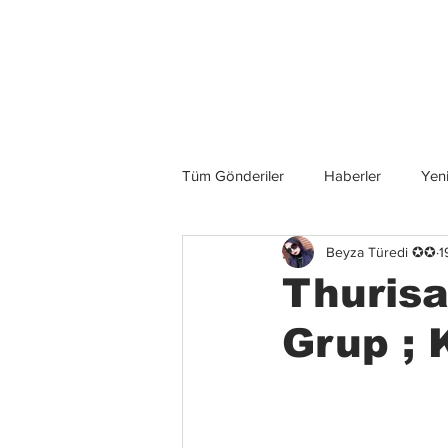
Son Haberler
Tüm Gönderiler
Haberler
Yeni
Beyza Türedi ✪✪
1
Grup İncelemeleri
Konserler
Thurisa
Grup ;