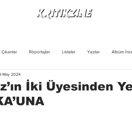
Yeni Çıkanlar
Röportajlar
Listeler
Albüm Kritikl
 Çıkanlar
Röportajlar
Listeler
Yazılar
Albüm İnce
9 May 2024
İncelemeler
Yeni Çıkanlar
Magazin
Keşif Yazıları
z’ın İki Üyesinden Y
 KA’UNA