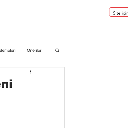
eri
Hakkımızda
lemeleri
Öneriler
deliler
eni