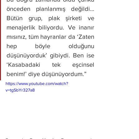
önceden planlanmış değildi… 
Bütün grup, plak şirketi ve 
menajerlik biliyordu. Ve inanır 
mısınız, tüm hayranlar da ‘Zaten 
hep böyle olduğunu 
düşünüyorduk’ gibiydi. Ben ise 
‘Kasabadaki tek eşcinsel 
benim!’ diye düşünüyordum.”
https://www.youtube.com/watch?
v=tgSbYr327a8