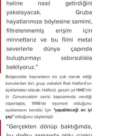
haline nasıl getirdiğini 
yakalayacak. Gruba 
hayatlarımıza böylesine samimi, 
filtrelenmemiş erişim için 
minnettarız ve bu filmi metal 
severlerle dünya çapında 
buluşturmayı sabırsızlıkla 
bekliyoruz.”
Belgeselde hayranların en çok merak ettiği 
konulardan biri, grup vokalisti Rob Halford’un 
açıklamaları olacak. Halford, geçen yıl NME’nin 
In Conversation
 serisi kapsamında verdiği 
röportajda, 1998’de eşcinsel olduğunu 
açıklamanın kendisi için 
“yapabileceği en iyi 
şey” 
olduğunu söylemişti: 
“Gerçekten dönüp baktığımda, 
bu doğru zamanda oldu çünkü 