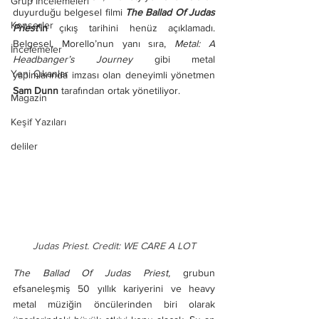
Grup İncelemeleri
duyurduğu belgesel filmi 
The Ballad Of Judas 
Konserler
Priest
’in
 çıkış tarihini henüz açıklamadı. 
Belgesel, Morello’nun yanı sıra, 
Metal: A 
İncelemeler
Headbanger’s Journey
 gibi metal 
Yeni Çıkanlar
yapımlarında imzası olan deneyimli yönetmen 
Sam Dunn
 tarafından ortak yönetiliyor.
Magazin
Keşif Yazıları
deliler
Judas Priest. Credit: WE CARE A LOT
The Ballad Of Judas Priest, 
grubun 
efsaneleşmiş 50 yıllık kariyerini ve heavy 
metal müziğin öncülerinden biri olarak 