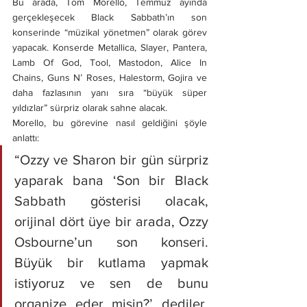
Bu arada, Tom Morello, Temmuz ayında 
gerçekleşecek Black Sabbath’ın son 
konserinde “müzikal yönetmen” olarak görev 
yapacak. Konserde Metallica, Slayer, Pantera, 
Lamb Of God, Tool, Mastodon, Alice In 
Chains, Guns N’ Roses, Halestorm, Gojira ve 
daha fazlasının yanı sıra “büyük süper 
yıldızlar” sürpriz olarak sahne alacak.
Morello, bu görevine nasıl geldiğini şöyle 
anlattı:
“Ozzy ve Sharon bir gün sürpriz 
yaparak bana ‘Son bir Black 
Sabbath gösterisi olacak, 
orijinal dört üye bir arada, Ozzy 
Osbourne’un son konseri. 
Büyük bir kutlama yapmak 
istiyoruz ve sen de bunu 
organize eder misin?’ dediler. 