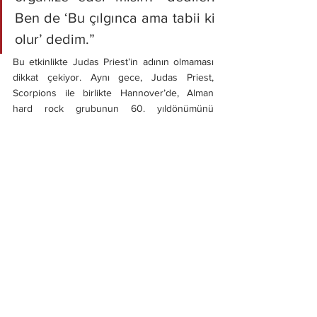
Ben de ‘Bu çılgınca ama tabii ki 
olur’ dedim.”
Bu etkinlikte Judas Priest’in adının olmaması 
dikkat çekiyor. Aynı gece, Judas Priest, 
Scorpions ile birlikte Hannover’de, Alman 
hard rock grubunun 60. yıldönümünü 
kutlayacak bir konser verecek.
Halford, katılamadıkları için “çok üzgün” 
olduğunu söylemiş, etkinlikten geç haber 
aldıklarını belirtmişti. Sharon Osbourne’un 
kendisini Birmingham’a özel jetle götürüp 
getirme teklifini ise “tehlikeli olabilir” diye 
reddettiğini açıkladı.
Şu an Judas Priest üyelerinden hiçbiri 
Sabbath’ın son konserinde yer almayacak 
olsa da, Halford, grubun kuruluşundan 2011’e 
kadar gitarist olan K.K. Downing’in etkinlikte 
olacağını ve “grubun ruhunu” temsil 
edeceğini vurguladı.