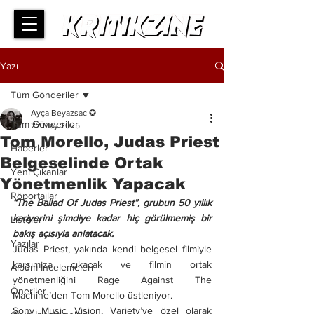
Yazı
Tüm Gönderiler
Ayça Beyazsac ✪
Tüm Gönderiler
22 May 2025
Tom Morello, Judas Priest
Haberler
Belgeselinde Ortak
Yeni Çıkanlar
Yönetmenlik Yapacak
Röportajlar
“The Ballad Of Judas Priest”, grubun 50 yıllık 
kariyerini şimdiye kadar hiç görülmemiş bir 
Listeler
bakış açısıyla anlatacak.
Yazılar
Judas Priest, yakında kendi belgesel filmiyle 
karşımıza çıkacak ve filmin ortak 
Albüm İncelemeleri
yönetmenliğini Rage Against The 
Öneriler
Machine’den Tom Morello üstleniyor.
Sony Music Vision, Variety’ye özel olarak 