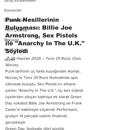
Grup İncelemeleri
Konserler
Punk Nesillerinin 
İncelemeler
Buluşması: Billie Joe 
Yeni Çıkanlar
Armstrong, Sex Pistols 
Magazin
ile "Anarchy In The U.K." 
Keşif Yazıları
Söyledi
📍 
26 Haziran 2025 – Tons Of Rock, Oslo, 
deliler
Norveç
Punk tarihinin üç farklı kuşağından ikonlar, 
Norveç’in Tons Of Rock festivalinde aynı 
sahnede buluştu. Sex Pistols’un efsane 
şarkısı “Anarchy In The U.K.”, bu kez orijinal 
üyelerden oluşan kadroya ek olarak Green 
Day vokalisti Billie Joe Armstrong ve Frank 
Carter’ın katılımıyla söylendi. Performans, 
grubun 14 parçalık setinin finalinde 
gerçekleşti.
Green Day, festivalin dört günlük 