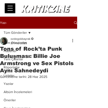
Yazı
Tüm Gönderiler
ozdegokbayrak ✪
Tüm Gönderiler
27 Haz 2025
Tons of Rock’ta Punk
Haberler
Buluşması: Billie Joe
Yeni Çıkanlar
Armstrong ve Sex Pistols
Röportajlar
Aynı Sahnedeydi
Listeler
Güncelleme tarihi:
28 Haz 2025
Yazılar
Albüm İncelemeleri
Öneriler