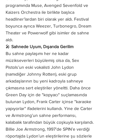
programında Muse, Avenged Sevenfold ve 
Kaizers Orchestra ile birlikte başlıca 
headliner’lardan biri olarak yer aldı. Festival 
boyunca ayrıca Weezer, Turbonegro, Dream 
Theater ve Powerwolf gibi isimler de sahne 
aldı.
🎤 
Sahnede Uyum, Dışarıda Gerilim
Bu sahne paylaşımı her ne kadar 
müzikseverleri büyülemiş olsa da, Sex 
Pistols’un eski vokalisti John Lydon 
(namıdiğer Johnny Rotten), eski grup 
arkadaşlarının bu yeni kadroyla sahneye 
çıkmasına sert eleştiriler yöneltti. Daha önce 
Green Day için de "kopyacı" suçlamasında 
bulunan Lydon, Frank Carter içinse "karaoke 
yapıyorlar" ifadelerini kullandı. Yine de Carter 
ve Armstrong’un sahne performansı, 
kalabalık tarafından büyük coşkuyla karşılandı.
Billie Joe Armstrong, 1997’de SPIN’e verdiği 
röportajda Lydon’un eleştirilerine şu sözlerle 