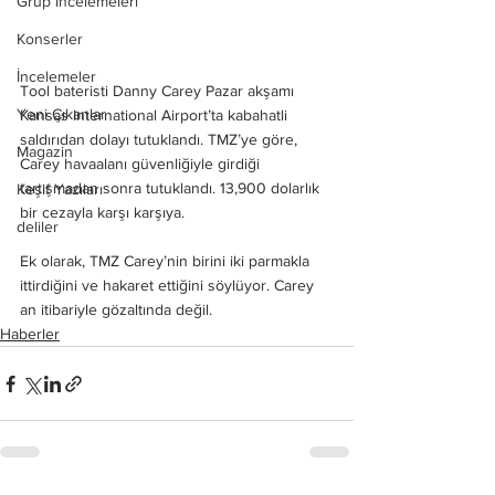
Grup İncelemeleri
Konserler
İncelemeler
Tool bateristi Danny Carey Pazar akşamı 
Yeni Çıkanlar
Kansas International Airport’ta kabahatli 
saldırıdan dolayı tutuklandı. TMZ’ye göre, 
Magazin
Carey havaalanı güvenliğiyle girdiği 
tartışmadan sonra tutuklandı. 13,900 dolarlık 
Keşif Yazıları
bir cezayla karşı karşıya. 
deliler
Ek olarak, TMZ Carey’nin birini iki parmakla 
ittirdiğini ve hakaret ettiğini söylüyor. Carey 
an itibariyle gözaltında değil. 
Haberler