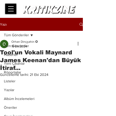
Yazı
Tüm Gönderiler
Orhan Dinçşahin ✪
Tüm Gönderiler
19 Eki 2024
Tool'un Vokali Maynard
Haberler
James Keenan'dan Büyük
Yeni Çıkanlar
İtiraf...
Röportajlar
Güncelleme tarihi:
21 Eki 2024
Listeler
Yazılar
Albüm İncelemeleri
Öneriler