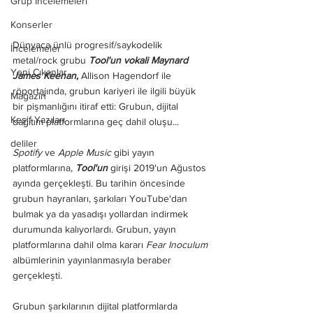
Grup İncelemeleri
Konserler
Dünyaca ünlü progresif/saykodelik 
İncelemeler
metal/rock grubu 
Tool'un vokali Maynard 
Yeni Çıkanlar
James Keenan,
 Allison Hagendorf ile 
röportajında, grubun kariyeri ile ilgili büyük 
Magazin
bir pişmanlığını itiraf etti: Grubun, dijital 
Keşif Yazıları
dağıtım platformlarına geç dahil oluşu... 
deliler
Spotify
 ve 
Apple Music
 gibi yayın 
platformlarına, 
Tool'un
 girişi 2019'un Ağustos 
ayında gerçekleşti. Bu tarihin öncesinde 
grubun hayranları, şarkıları YouTube'dan 
bulmak ya da yasadışı yollardan indirmek 
durumunda kalıyorlardı. Grubun, yayın 
platformlarına dahil olma kararı 
Fear Inoculum
albümlerinin yayınlanmasıyla beraber 
gerçekleşti. 
Grubun şarkılarının dijital platformlarda 