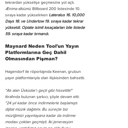
tekrardan yükselişe geçmesine yol açtı. 
Ænima
 albümü Billboard 200 listesinde 10. 
sıraya kadar yükselirken 
Lateralus 16. 10,000 
Days 18. ve Undertow 19. sıraya kadar tekrar 
yükseldi. Opiate isimli kısaçalarları bile listede 
59. sıraya kadar tırmandı. 
Maynard Neden Tool'un Yayın 
Platformlarına Geç Dahil 
Olmasından Pişman?
Hagendorf ile röportajında Keenan, grubun 
yayın platformlarıyla olan ilişkisinden bahsetti. 
"Atı alan Üsküdar'ı geçti gibi hissettik!"
itirafında bulunan şarkı
cı, 
şöyle devam etti:
"24 yıl kadar önce indirmelerle başlamıştı 
dijital müzik dağıtımı. Bu süreçte biz 
müziğimizi yayınlayana kadar da indirme 
modası çoktan geçmişti. İki jenerasyon 