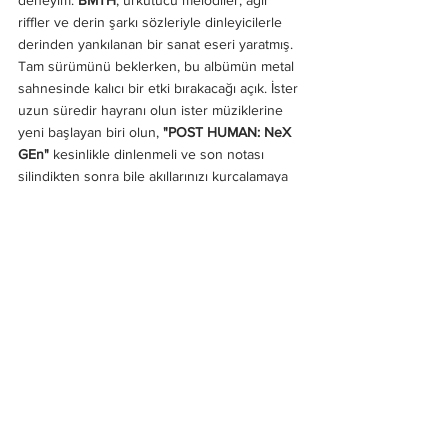
deneyim. 
BMTH
, ürkütücü melodiler, ağır 
riffler ve derin şarkı sözleriyle dinleyicilerle 
derinden yankılanan bir sanat eseri yaratmış. 
Tam sürümünü beklerken, bu albümün metal 
sahnesinde kalıcı bir etki bırakacağı açık. İster 
uzun süredir hayranı olun ister müziklerine 
yeni başlayan biri olun, 
"POST HUMAN: NeX 
GEn"
 kesinlikle dinlenmeli ve son notası 
silindikten sonra bile akıllarınızı kurcalamaya 
devam edecek.
Bu yüzden uçurumdan aşağı bir serüvene 
hazırlanın. 
BMTH’nin "POST HUMAN: NeX 
GEn" 
geliyor ve kaçırmak istemeyeceğiniz 
dönüşümsel bir deneyim olma vaadinde 
bulunuyor!