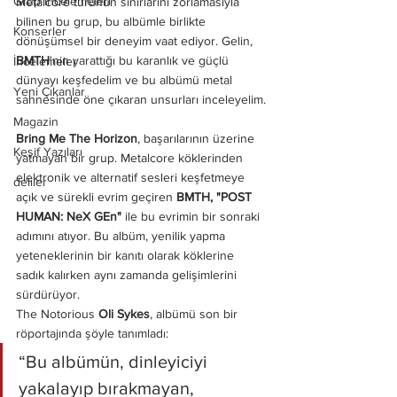
Grup İncelemeleri
Metalcore türünün sınırlarını zorlamasıyla 
bilinen bu grup, bu albümle birlikte 
Konserler
dönüşümsel bir deneyim vaat ediyor. Gelin, 
BMTH
'
nin yarattığı bu karanlık ve güçlü 
İncelemeler
dünyayı keşfedelim ve bu albümü metal 
Yeni Çıkanlar
sahnesinde öne çıkaran unsurları inceleyelim.
Magazin
Bring Me The Horizon
, başarılarının üzerine 
Keşif Yazıları
yatmayan bir grup. Metalcore köklerinden 
elektronik ve alternatif sesleri keşfetmeye 
deliler
açık ve sürekli evrim geçiren 
BMTH, "POST 
HUMAN: NeX GEn"
 ile bu evrimin bir sonraki 
adımını atıyor. Bu albüm, yenilik yapma 
yeteneklerinin bir kanıtı olarak köklerine 
sadık kalırken aynı zamanda gelişimlerini 
sürdürüyor.
The Notorious
 Oli Sykes
, albümü son bir 
röportajında şöyle tanımladı: 
“Bu albümün, dinleyiciyi 
yakalayıp bırakmayan, 