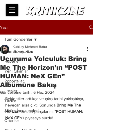
Yazı
Tüm Gönderiler
Kubilay Mehmet Batur
Tüm Gönderiler
24 May 2024
Uçuruma Yolculuk: Bring
Haberler
Me The Horizon’ın “POST
Yeni Çıkanlar
HUMAN: NeX GEn”
Röportajlar
Albümüne Bakış
Listeler
Güncelleme tarihi:
6 Haz 2024
Beklentiler arttıkça ve çıkış tarihi yaklaştıkça, 
Yazılar
heyecan arşa çıktı! Sonunda 
Bring Me The 
Albüm İncelemeleri
Horizon
 en son parçalarını, "
POST HUMAN: 
NeX GEn
"i piyasaya sürdü!
Öneriler