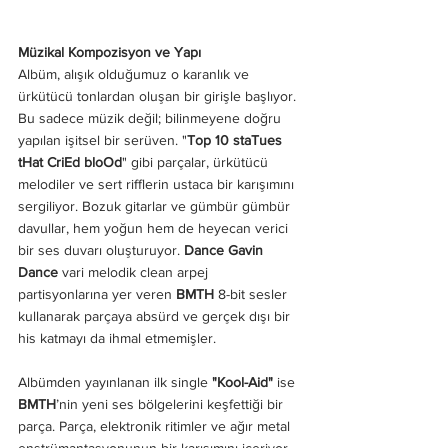
Müzikal Kompozisyon ve Yapı
Albüm, alışık olduğumuz o karanlık ve 
ürkütücü tonlardan oluşan bir girişle başlıyor. 
Bu sadece müzik değil; bilinmeyene doğru 
yapılan işitsel bir serüven. "
Top 10 staTues 
tHat CriEd bloOd
" gibi parçalar, ürkütücü 
melodiler ve sert rifflerin ustaca bir karışımını 
sergiliyor. Bozuk gitarlar ve gümbür gümbür 
davullar, hem yoğun hem de heyecan verici 
bir ses duvarı oluşturuyor. 
Dance Gavin 
Dance
 vari melodik clean arpej 
partisyonlarına yer veren 
BMTH
 8-bit sesler 
kullanarak parçaya absürd ve gerçek dışı bir 
his katmayı da ihmal etmemişler.
Albümden yayınlanan ilk single 
"Kool-Aid"
 ise 
BMTH
’nin yeni ses bölgelerini keşfettiği bir 
parça. Parça, elektronik ritimler ve ağır metal 