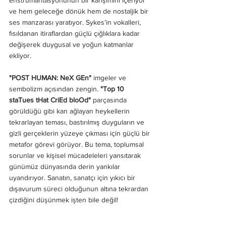
enstrümantasyonunun bir karışımını içeriyor 
ve hem geleceğe dönük hem de nostaljik bir 
ses manzarası yaratıyor. Sykes’in vokalleri, 
fısıldanan itiraflardan güçlü çığlıklara kadar 
değişerek duygusal ve yoğun katmanlar 
ekliyor. 
"POST HUMAN: NeX GEn"
 imgeler ve 
sembolizm açısından zengin. 
"Top 10 
staTues tHat CriEd bloOd"
 parçasında 
görüldüğü gibi kan ağlayan heykellerin 
tekrarlayan teması, bastırılmış duyguların ve 
gizli gerçeklerin yüzeye çıkması için güçlü bir 
metafor görevi görüyor. Bu tema, toplumsal 
sorunlar ve kişisel mücadeleleri yansıtarak 
günümüz dünyasında derin yankılar 
uyandırıyor. Sanatın, sanatçı için yıkıcı bir 
dışavurum süreci olduğunun altına tekrardan 
çizdiğini düşünmek işten bile değil!