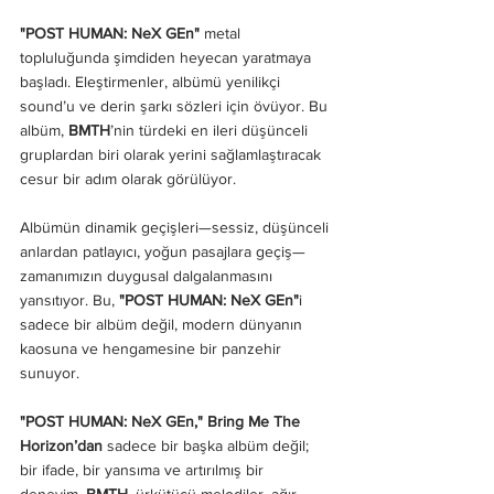
"POST HUMAN: NeX GEn"
 metal 
topluluğunda şimdiden heyecan yaratmaya 
başladı. Eleştirmenler, albümü yenilikçi 
sound’u ve derin şarkı sözleri için övüyor. Bu 
albüm, 
BMTH
’nin türdeki en ileri düşünceli 
gruplardan biri olarak yerini sağlamlaştıracak 
cesur bir adım olarak görülüyor.
Albümün dinamik geçişleri—sessiz, düşünceli 
anlardan patlayıcı, yoğun pasajlara geçiş—
zamanımızın duygusal dalgalanmasını 
yansıtıyor. Bu, 
"POST HUMAN: NeX GEn"
i 
sadece bir albüm değil, modern dünyanın 
kaosuna ve hengamesine bir panzehir 
sunuyor.
"POST HUMAN: NeX GEn," Bring Me The 
Horizon’dan
 sadece bir başka albüm değil; 
bir ifade, bir yansıma ve artırılmış bir 