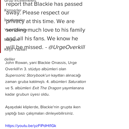
Grup İncelemeleri
report that Blackie has passed 
Konserler
away. Please respect our 
İncelemeler
privacy at this time. We are 
sending much love to his family 
Yeni Çıkanlar
and all his fans. We know he 
Magazin
will be missed. 
- @UrgeOverkill
Keşif Yazıları
deliler
John Rowan, yani Blackie Onassis, Urge 
Overkill'ın 3. stüdyo albümleri olan 
Supersonic Storybook'un
 kayıtları alınacağı 
zaman gruba katılmıştı. 4. albümleri 
Saturation 
ve 5. albümleri 
Exit The Dragon 
yayımlanana 
kadar grubun üyesi oldu. 
Aşaşıdaki kliplerde, Blackie'nin grupta iken 
yaptığı bazı çalışmaları dinleyebilirsiniz.
https://youtu.be/yzFlPdHt1Gk