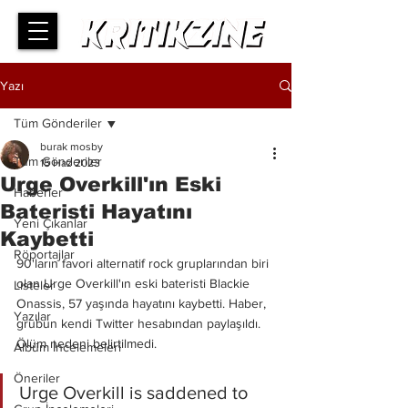
Yazı
Tüm Gönderiler
burak mosby
Tüm Gönderiler
15 Haz 2023
Urge Overkill'ın Eski
Haberler
Bateristi Hayatını
Yeni Çıkanlar
Kaybetti
Röportajlar
90'ların favori alternatif rock gruplarından biri 
olan Urge Overkill'ın eski bateristi Blackie 
Listeler
Onassis, 57 yaşında hayatını kaybetti. Haber, 
Yazılar
grubun kendi Twitter hesabından paylaşıldı. 
Ölüm nedeni belirtilmedi.
Albüm İncelemeleri
Öneriler
Urge Overkill is saddened to 