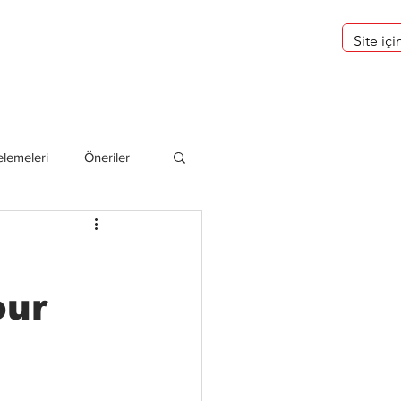
eri
Hakkımızda
lemeleri
Öneriler
deliler
our