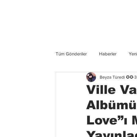
Son Haberler
Tüm Gönderiler
Haberler
Yeni
Beyza Türedi ✪✪
3
Grup İncelemeleri
Konserler
Ville V
Albümü
Love”ı 
Yayınla