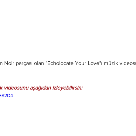
on Noir parçası olan "Echolocate Your Love"ı müzik videos
 videosunu aşağıdan izleyebilirsin:
9E82D4