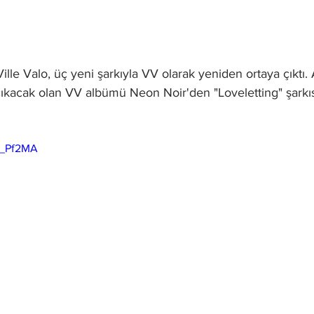
lle Valo, üç yeni şarkıyla VV olarak yeniden ortaya çıktı.
ıkacak olan VV albümü Neon Noir'den "Loveletting" şarkısı
g_Pf2MA