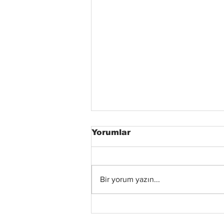
Yorumlar
Bir yorum yazın...
Xandria’dan Yeni Albüm
ve Video: “Eclipse”