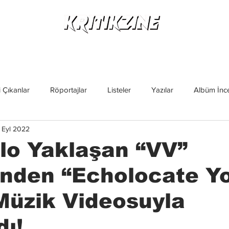
Yeni Çıkanlar
Röportajlar
Listeler
Albüm Kritikl
 Çıkanlar
Röportajlar
Listeler
Yazılar
Albüm İnce
 Eyl 2022
İncelemeler
Yeni Çıkanlar
Magazin
Keşif Yazıları
alo Yaklaşan “VV”
nden “Echolocate Y
Müzik Videosuyla
dı!