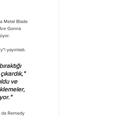
a Metal Blade 
 Are Gonna 
üyor.
"i yayınladı.
ıraktığı 
ıkardık," 
uldu ve 
klemeler, 
yor."
ı da Remedy 