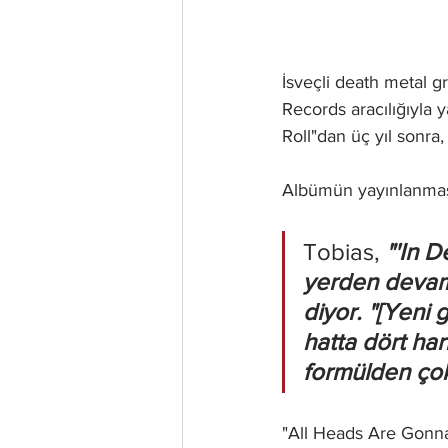
İsveçli death metal 
Records aracılığıyla 
Roll"dan üç yıl sonra
Albümün yayınlanması
Tobias, 
"'In D
yerden devam 
diyor. "[Yeni g
hatta dört ha
formülden çok 
"All Heads Are Gonna