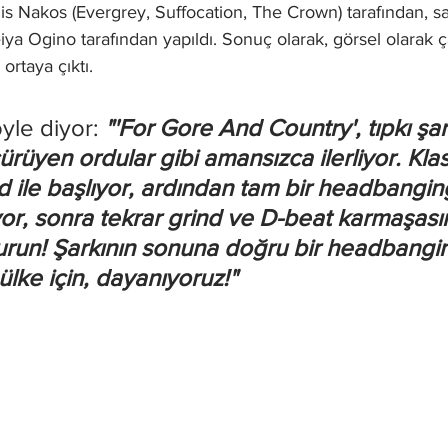
s Nakos (Evergrey, Suffocation, The Crown) tarafından, sa
a Ogino tarafından yapıldı. Sonuç olarak, görsel olarak ç
ortaya çıktı.
yle diyor:
 "'For Gore And Country', tıpkı şar
ürüyen ordular gibi amansızca ilerliyor. Klasi
d ile başlıyor, ardından tam bir headbangin
yor, sonra tekrar grind ve D-beat karmaşası
durun! Şarkının sonuna doğru bir headbanging
lke için, dayanıyoruz!"