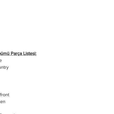
bümü Parça Listesi:
e
ntry
front
Men