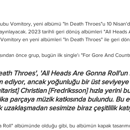
grubu Vomitory, yeni albümü "In Death Throes"u 10 Nisan'd
yayınlayacak. 2023 tarihli geri dönüş albümleri "All Heads
, Vomitory en yeni albümleri "In Death Throes" ile geri dön
ndan önce grup, bugün ilk single'ı "For Gore And Country
eath Throes', 'All Heads Are Gonna Roll'un b
ediyor, ancak yoğunluğu bir üst seviyeye ç
itarist] Christian [Fredriksson] hızla yerini b
rika parçaya müzik katkısında bulundu. Bu e
uzaklaşmadan sesimize biraz çeşitlilik katı
 Roll" albümünde olduğu gibi, bu albümün kapak tasarım