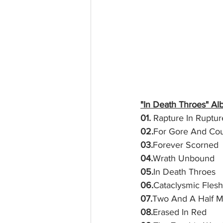
"In Death Throes" Al
01.
 Rapture In Ruptur
02.
For Gore And Cou
03.
Forever Scorned
04.
Wrath Unbound
05.
In Death Throes
06.
Cataclysmic Flesh
07.
Two And A Half 
08.
Erased In Red