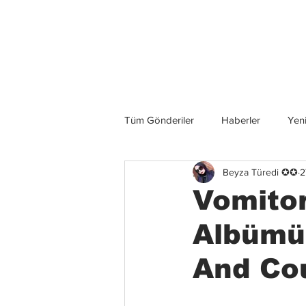
Son Haberler
Tüm Gönderiler
Haberler
Yeni
Beyza Türedi ✪✪
2
Grup İncelemeleri
Konserler
Vomitor
Albümü
And Cou