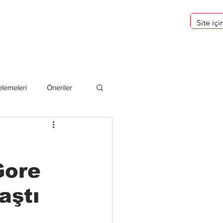
eri
Hakkımızda
lemeleri
Öneriler
deliler
Gore
aştı