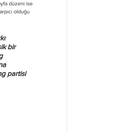
yfa düzeni ise 
arpıcı olduğu 
kı 
k bir 
g 
na 
 partisi 