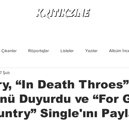
Yeni Çıkanlar
Röportajlar
Listeler
Albüm Kritikl
 Çıkanlar
Röportajlar
Listeler
Yazılar
Albüm İnce
7 Şub
İncelemeler
Yeni Çıkanlar
Magazin
Keşif Yazıları
y, “In Death Throes”
nü Duyurdu ve “For 
ntry” Single'ını Payl