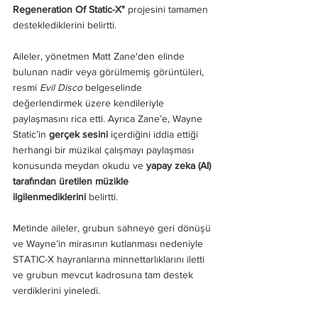
Regeneration Of Static-X"
 projesini tamamen 
desteklediklerini belirtti.
Aileler, yönetmen Matt Zane'den elinde 
bulunan nadir veya görülmemiş görüntüleri, 
resmi 
Evil Disco
 belgeselinde 
değerlendirmek üzere kendileriyle 
paylaşmasını rica etti. Ayrıca Zane’e, Wayne 
Static’in 
gerçek sesini
 içerdiğini iddia ettiği 
herhangi bir müzikal çalışmayı paylaşması 
konusunda meydan okudu ve 
yapay zeka (AI) 
tarafından üretilen müzikle 
ilgilenmediklerini
 belirtti.
Metinde aileler, grubun sahneye geri dönüşü 
ve Wayne’in mirasının kutlanması nedeniyle 
STATIC-X hayranlarına minnettarlıklarını iletti 
ve grubun mevcut kadrosuna tam destek 
verdiklerini yineledi.