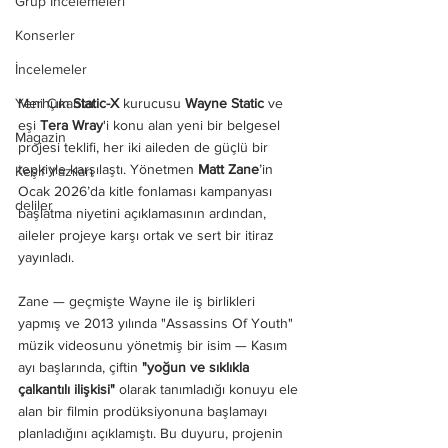
Grup İncelemeleri
Konserler
İncelemeler
Merhum 
Static-X
 kurucusu 
Wayne Static
 ve 
Yeni Çıkanlar
eşi 
Tera Wray
'i konu alan yeni bir belgesel 
Magazin
projesi teklifi, her iki aileden de güçlü bir 
tepkiyle karşılaştı. Yönetmen 
Matt Zane
’in 
Keşif Yazıları
Ocak 2026’da kitle fonlaması kampanyası 
deliler
başlatma niyetini açıklamasının ardından, 
aileler projeye karşı ortak ve sert bir itiraz 
yayınladı.
Zane — geçmişte Wayne ile iş birlikleri 
yapmış ve 2013 yılında "Assassins Of Youth" 
müzik videosunu yönetmiş bir isim — Kasım 
ayı başlarında, çiftin 
"yoğun ve sıklıkla 
çalkantılı ilişkisi"
 olarak tanımladığı konuyu ele 
alan bir filmin prodüksiyonuna başlamayı 
planladığını açıklamıştı. Bu duyuru, projenin 