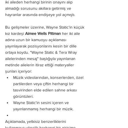
iki aileden herhangi birinin onayını alıp 
almadığı sorusunu akıllara getirmiş ve 
hayranlar arasında endişeye yol açmıştı.
Bu gelişmeler üzerine, Wayne Static’in küçük 
kız kardeşi 
Aimee Wells Pittman
 her iki aile 
adına uzun bir kamuoyu açıklaması 
yayınlayarak pozisyonlarını kesin bir dille 
ortaya koydu. "Wayne Static & Tera Wray 
ailelerinden mesaj" başlığıyla yayınlanan 
metinde ailelerin itiraz ettiği materyaller 
şunları içeriyor:
Müzik videolarından, konserlerden, özel 
partilerden veya çiftin herhangi bir 
tasvirinden elde edilen sahne arkası 
görüntüleri.
Wayne Static'in sesini içeren ve 
yayınlanmamış herhangi bir müzik.
Açıklamada, yetkisiz benzerliklerini 
kullanmaya yönelik herhangi bir girişime 