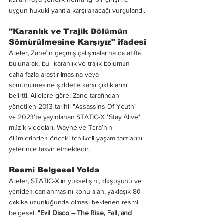
uygun hukuki yanıtla karşılanacağı vurgulandı.
"Karanlık ve Trajik Bölümün 
Sömürülmesine Karşıyız" ifadesi
Aileler, Zane’in geçmiş çalışmalarına da atıfta 
bulunarak, bu "karanlık ve trajik bölümün 
daha fazla araştırılmasına veya 
sömürülmesine şiddetle karşı çıktıklarını" 
belirtti. Ailelere göre, Zane tarafından 
yönetilen 2013 tarihli "Assassins Of Youth" 
ve 2023'te yayınlanan STATIC-X "Stay Alive" 
müzik videoları, Wayne ve Tera’nın 
ölümlerinden önceki tehlikeli yaşam tarzlarını 
yeterince tasvir etmektedir.
Resmi Belgesel Yolda
Aileler, STATIC-X'in yükselişini, düşüşünü ve 
yeniden canlanmasını konu alan, yaklaşık 80 
dakika uzunluğunda olması beklenen resmi 
belgeseli 
"Evil Disco – The Rise, Fall, and 