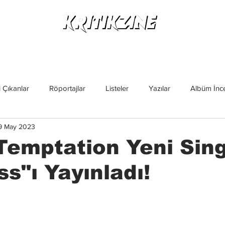
Yeni Çıkanlar
Röportajlar
Listeler
Albüm Kritikl
 Çıkanlar
Röportajlar
Listeler
Yazılar
Albüm İnce
9 May 2023
İncelemeler
Yeni Çıkanlar
Magazin
Keşif Yazıları
Temptation Yeni Sin
ss"ı Yayınladı!