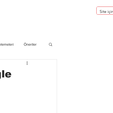
eri
Hakkımızda
lemeleri
Öneriler
deliler
gle