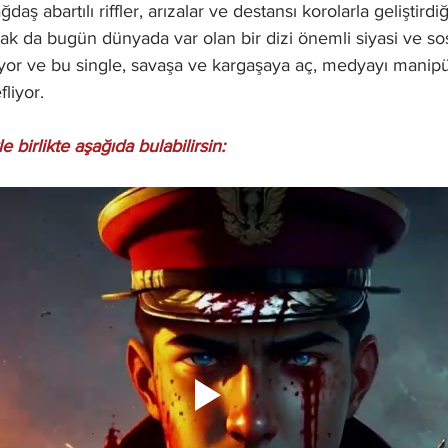
aş abartılı riffler, arızalar ve destansı korolarla geliştird
rak da bugün dünyada var olan bir dizi önemli siyasi ve so
or ve bu single, savaşa ve kargaşaya aç, medyayı manip
liyor.
le birlikte aşağıda bulabilirsin: 