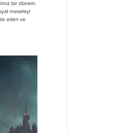
iğimiz bir dönem.
syal meseleyi 
üle eden ve 