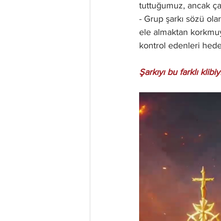
tuttuğumuz, ancak çağd
- Grup şarkı sözü ola
ele almaktan korkmuy
kontrol edenleri hedef
Şarkıyı bu farklı klibiy