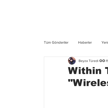
Son Haberler
Tüm Gönderiler
Haberler
Yeni
Beyza Türedi ✪✪
1
Grup İncelemeleri
Konserler
Within 
"Wirele