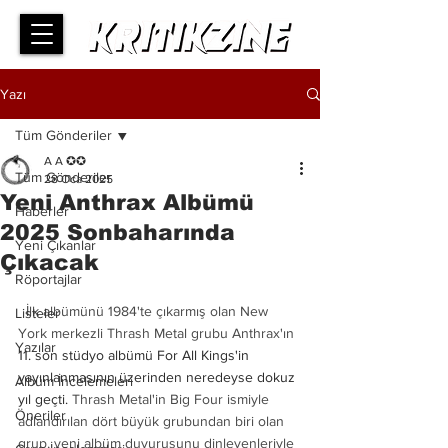
Yazı
Tüm Gönderiler
A A ✪✪
Tüm Gönderiler
28 Oca 2025
Yeni Anthrax Albümü
Haberler
2025 Sonbaharında
Yeni Çıkanlar
Çıkacak
Röportajlar
 İlk albümünü 1984'te çıkarmış olan New 
Listeler
York merkezli Thrash Metal grubu Anthrax'ın 
Yazılar
11. son stüdyo albümü For All Kings'in 
yayınlanmasının üzerinden neredeyse dokuz 
Albüm İncelemeleri
yıl geçti. 
Thrash Metal'in Big Four ismiyle 
Öneriler
adlandırılan dört büyük grubundan biri olan 
grup, yeni albüm duyurusunu dinleyenleriyle 