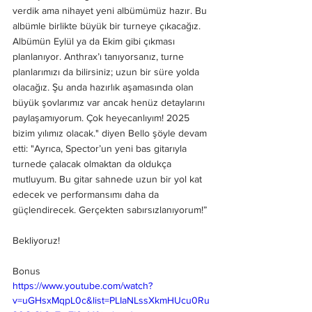
verdik ama nihayet yeni albümümüz hazır. Bu 
albümle birlikte büyük bir turneye çıkacağız. 
Albümün Eylül ya da Ekim gibi çıkması 
planlanıyor. Anthrax’ı tanıyorsanız, turne 
planlarımızı da bilirsiniz; uzun bir süre yolda 
olacağız. Şu anda hazırlık aşamasında olan 
büyük şovlarımız var ancak henüz detaylarını 
paylaşamıyorum. Çok heyecanlıyım! 2025 
bizim yılımız olacak." diyen Bello şöyle devam 
etti: "Ayrıca, Spector’un yeni bas gitarıyla 
turnede çalacak olmaktan da oldukça 
mutluyum. Bu gitar sahnede uzun bir yol kat 
edecek ve performansımı daha da 
güçlendirecek. Gerçekten sabırsızlanıyorum!”
Bekliyoruz!
Bonus
https://www.youtube.com/watch?
v=uGHsxMqpL0c&list=PLIaNLssXkmHUcu0Ru