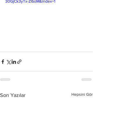
30GjCk3yTx-Zl6oM&index=1
Hepsini Gör
Son Yazılar