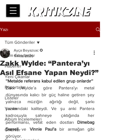
Yazı
Tüm Gönderiler
Ayça Beyazsac ✪
Tüm Gönderiler
11 Haz 2025
Zakk Wylde: “Pantera’yı
Haberler
Asıl Efsane Yapan Neydi?”
Yeni Çıkanlar
''Metalde referans kabul edilen grup onlardır''
Röportajlar
Zakk Wylde’a göre Pantera’yı metal 
dünyasında kalıcı bir güç haline getiren şey 
Listeler
yalnızca müziğin ağırlığı değil, şarkı 
Yazılar
yazımındaki kaliteydi. Ve şu anki Pantera 
kadrosuyla sahneye çıktığında her 
Albüm İncelemeleri
performansı, vefat eden dostları 
Dimebag 
Darrell
 ve 
Vinnie Paul’a
 bir armağan gibi 
Öneriler
görüyor.