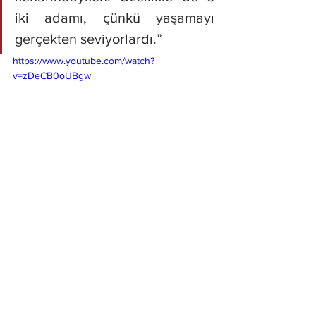
iki adamı, çünkü yaşamayı 
gerçekten seviyorlardı.”
https://www.youtube.com/watch?
v=zDeCB0oUBgw
Haberler
Hepsini Gör
Son Yazılar