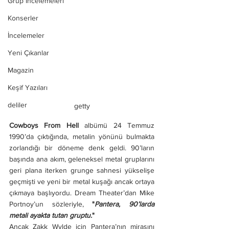
Grup İncelemeleri
Konserler
İncelemeler
Yeni Çıkanlar
Magazin
Keşif Yazıları
deliler
getty
Cowboys From Hell
 albümü 24 Temmuz 
1990’da çıktığında, metalin yönünü bulmakta 
zorlandığı bir döneme denk geldi. 90’ların 
başında ana akım, geleneksel metal gruplarını 
geri plana iterken grunge sahnesi yükselişe 
geçmişti ve yeni bir metal kuşağı ancak ortaya 
çıkmaya başlıyordu. Dream Theater’dan Mike 
Portnoy’un sözleriyle, 
"
Pantera, 90’larda 
metali ayakta tutan gruptu.
"
Ancak Zakk Wylde için Pantera’nın mirasını 