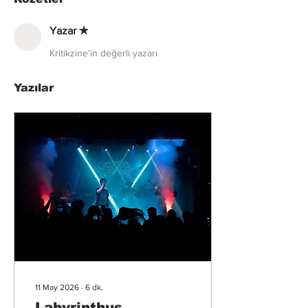
Yazar ✭
Kritikzine'in değerli yazarı
Yazılar
11 May 2026
∙
6
dk.
Labyrinthus