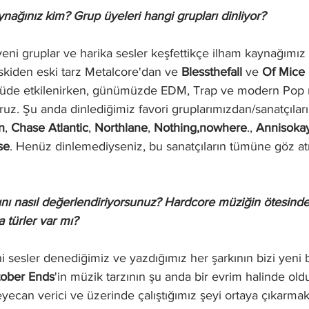
nağınız kim? Grup üyeleri hangi grupları dinliyor?
yeni gruplar ve harika sesler keşfettikçe ilham kaynağımız 
skiden eski tarz Metalcore'dan ve 
Blessthefall
 ve 
Of Mice
çüde etkilenirken, günümüzde EDM, Trap ve modern Pop m
ruz. Şu anda dinlediğimiz favori gruplarımızdan/sanatçıları
n
, 
Chase Atlantic
, 
Northlane
, 
Nothing,nowhere
., 
Annisoka
se
. Henüz dinlemediyseniz, bu sanatçıların tümüne göz at
ını nasıl değerlendiriyorsunuz? Hardcore müziğin ötesinde
 türler var mı?
 sesler denediğimiz ve yazdığımız her şarkının bizi yeni 
ober Ends
'in müzik tarzının şu anda bir evrim halinde ol
ecan verici ve üzerinde çalıştığımız şeyi ortaya çıkarmak 