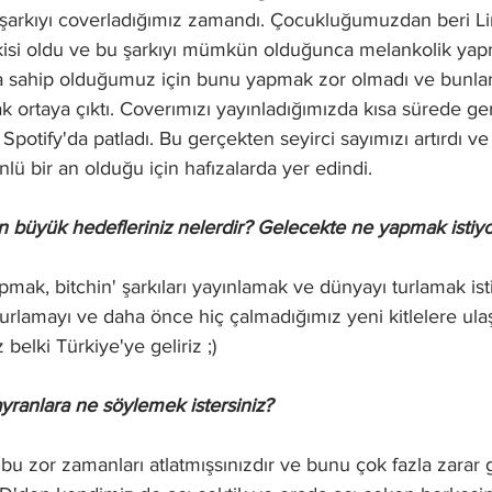
 şarkıyı coverladığımız zamandı. Çocukluğumuzdan beri Lin
isi oldu ve bu şarkıyı mümkün olduğunca melankolik yapm
 sahip olduğumuz için bunu yapmak zor olmadı ve bunlar 
k ortaya çıktı. Coverımızı yayınladığımızda kısa sürede g
potify'da patladı. Bu gerçekten seyirci sayımızı artırdı ve
ü bir an olduğu için hafızalarda yer edindi.
en büyük hedefleriniz nelerdir? Gelecekte ne yapmak istiy
pmak, bitchin' şarkıları yayınlamak ve dünyayı turlamak ist
urlamayı ve daha önce hiç çalmadığımız yeni kitlelere ul
z belki Türkiye'ye geliriz ;)
yranlara ne söylemek istersiniz?
bu zor zamanları atlatmışsınızdır ve bunu çok fazla zara