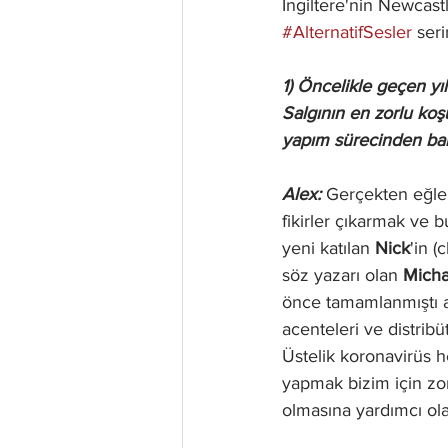
İngiltere'nin Newcas
#AlternatifSesler
 ser
1) Öncelikle geçen yı
Salgının en zorlu koş
yapım sürecinden ba
Alex: 
Gerçekten eğlenc
fikirler çıkarmak ve b
yeni katılan 
Nick
'in 
söz yazarı olan
 Micha
önce tamamlanmıştı am
acenteleri ve distribü
Üstelik koronavirüs he
yapmak bizim için zo
olmasına yardımcı ola