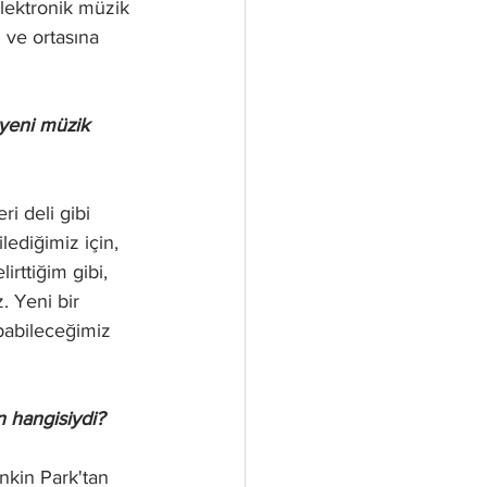
lektronik müzik 
 ve ortasına 
 yeni müzik 
ri deli gibi 
ediğimiz için, 
rttiğim gibi, 
. Yeni bir 
pabileceğimiz 
n hangisiydi?
nkin Park'tan 