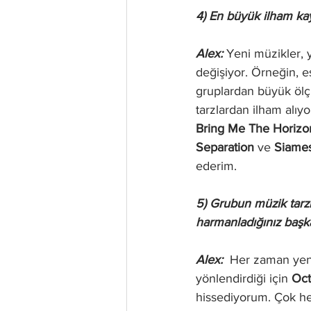
4) En büyük ilham kay
Alex: 
Yeni müzikler, 
değişiyor. Örneğin, e
gruplardan büyük öl
tarzlardan ilham alıyo
Bring Me The Horizo
Separation
 ve 
Siame
ederim.
5) Grubun müzik tarz
harmanladığınız başka
Alex: 
 Her zaman yeni
yönlendirdiği için 
Oct
hissediyorum. Çok hey