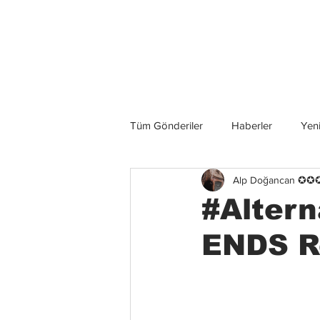
Son Haberler
Tüm Gönderiler
Haberler
Yeni
Alp Doğancan ✪
Grup İncelemeleri
Konserler
#Altern
ENDS Rö