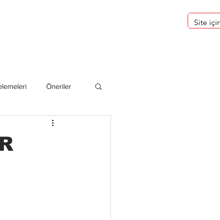
eri
Hakkımızda
lemeleri
Öneriler
deliler
ER