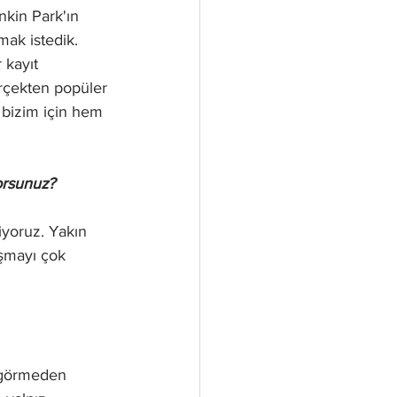
kin Park'ın 
ak istedik. 
kayıt 
erçekten popüler 
 bizim için hem 
orsunuz?
iyoruz. Yakın 
aşmayı çok 
r görmeden 