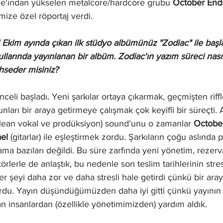
tle'ından yükselen metalcore/hardcore grubu 
October End
imize özel röportaj verdi.
l Ekim ayında çıkan ilk stüdyo albümünüz "Zodiac" ile başl
ullarında yayınlanan bir albüm. Zodiac'ın yazım süreci nas
hseder misiniz?
eli başladı. Yeni şarkılar ortaya çıkarmak, geçmişten riff
unları bir araya getirmeye çalışmak çok keyifli bir süreçti.
(clean vokal ve prodüksiyon) sound'unu o zamanlar 
Octobe
el
 (gitarlar) ile eşleştirmek zordu. Şarkıların çoğu aslınd
a bazıları değildi. Bu süre zarfında yeni yönetim, rezer
törlerle de anlaştık, bu nedenle son teslim tarihlerinin stres
r şeyi daha zor ve daha stresli hale getirdi çünkü bir aray
rdu. Yayın düşündüğümüzden daha iyi gitti çünkü yayının d
n insanlardan (özellikle yönetimimizden) yardım aldık.