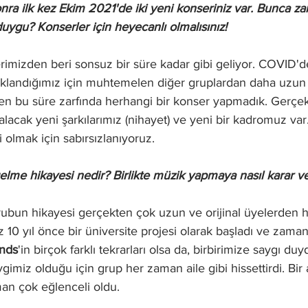
onra ilk kez Ekim 2021'de iki yeni konseriniz var. Bunca 
duygu? Konserler için heyecanlı olmalısınız!
rimizden beri sonsuz bir süre kadar gibi geliyor. COVID'
landığımız için muhtemelen diğer gruplardan daha uzun 
en bu süre zarfında herhangi bir konser yapmadık. Gerçe
lacak yeni şarkılarımız (nihayet) ve yeni bir kadromuz var
 olmak için sabırsızlanıyoruz.
elme hikayesi nedir? Birlikte müzik yapmaya nasıl karar ve
bun hikayesi gerçekten çok uzun ve orijinal üyelerden hiç
az 10 yıl önce bir üniversite projesi olarak başladı ve zama
nds
'in birçok farklı tekrarları olsa da, birbirimize saygı 
evgimiz olduğu için grup her zaman aile gibi hissettirdi. Bir
an çok eğlenceli oldu.