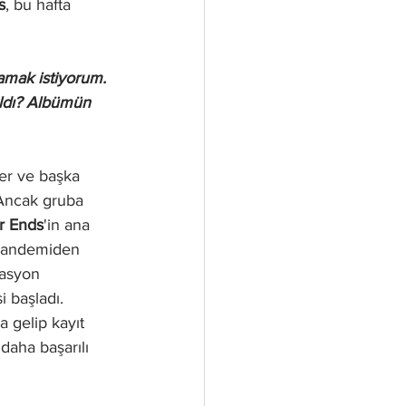
s
, bu hafta 
amak istiyorum. 
ıldı? Albümün 
ler ve başka 
 Ancak gruba 
r Ends
'in ana 
a pandemiden 
vasyon 
i başladı. 
a gelip kayıt 
aha başarılı 