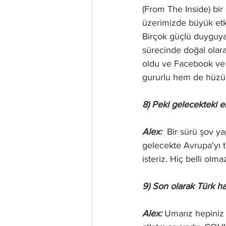
(From The Inside) bir
üzerimizde büyük etk
Birçok güçlü duyguya
sürecinde doğal olara
oldu ve Facebook ve S
gururlu hem de hüzünl
8) Peki gelecekteki 
Alex:  
Bir sürü şov ya
gelecekte Avrupa'yı t
isteriz. Hiç belli olma
9) Son olarak Türk ha
Alex: 
Umarız hepiniz 