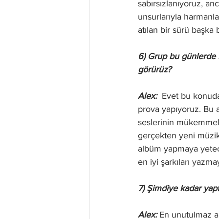
sabırsızlanıyoruz, an
unsurlarıyla harmanl
atılan bir sürü başka b
6) Grup bu günlerde n
görürüz?
Alex: 
 Evet bu konuda 
prova yapıyoruz. Bu a
seslerinin mükemmel (
gerçekten yeni müzik 
albüm yapmaya yetece
en iyi şarkıları yaz
7) Şimdiye kadar yapt
Alex: 
En unutulmaz a