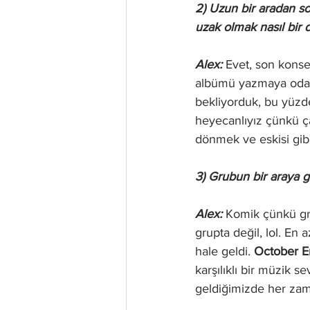
2) Uzun bir aradan s
uzak olmak nasıl bir 
Alex: 
Evet, son konse
albümü yazmaya odak
bekliyorduk, bu yüzd
heyecanlıyız çünkü ça
dönmek ve eskisi gibi
3) Grubun bir araya g
Alex: 
Komik çünkü gru
grupta değil, lol. En 
hale geldi. 
October E
karşılıklı bir müzik s
geldiğimizde her zam