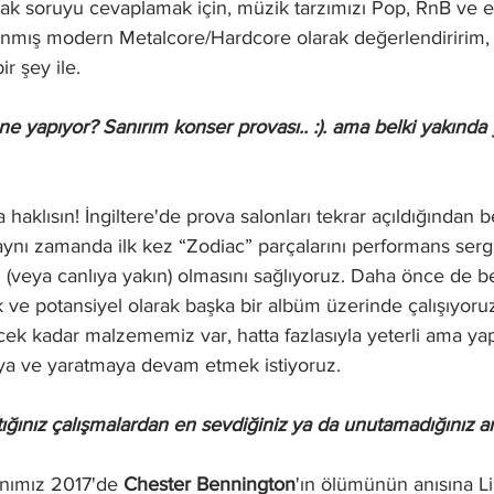
cak soruyu cevaplamak için, müzik tarzımızı Pop, RnB ve e
anmış modern Metalcore/Hardcore olarak değerlendiririm, 
ir şey ile. 
e yapıyor? Sanırım konser provası.. :). ama belki yakında
haklısın! İngiltere'de prova salonları tekrar açıldığından be
ynı zamanda ilk kez “Zodiac” parçalarını performans sergil
veya canlıya yakın) olmasını sağlıyoruz. Daha önce de beli
ve potansiyel olarak başka bir albüm üzerinde çalışıyoruz
k kadar malzememiz var, hatta fazlasıyla yeterli ama ya
maya ve yaratmaya devam etmek istiyoruz.
ığınız çalışmalardan en sevdiğiniz ya da unutamadığınız a
nımız 2017'de 
Chester Bennington
'ın ölümünün anısına Li