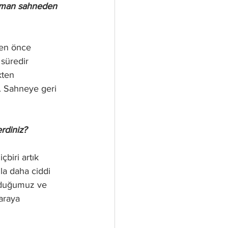
zaman sahneden 
den önce 
süredir 
kten 
. Sahneye geri 
rdiniz?
biri artık 
nla daha ciddi 
duyduğumuz ve 
 araya 