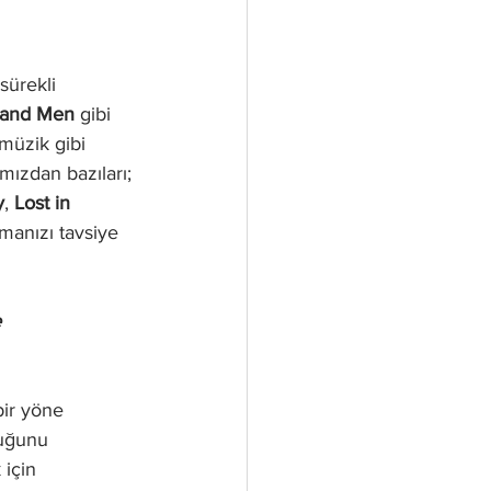
sürekli 
 and Men
 gibi 
üzik gibi 
mızdan bazıları; 
y
, 
Lost in 
manızı tavsiye 
 
bir yöne 
duğunu 
için 