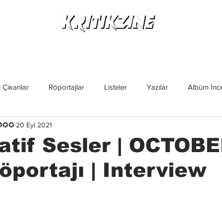
Yeni Çıkanlar
Röportajlar
Listeler
Albüm Kritikl
 Çıkanlar
Röportajlar
Listeler
Yazılar
Albüm İnce
✪✪✪✪
20 Eyl 2021
İncelemeler
Yeni Çıkanlar
Magazin
Keşif Yazıları
atif Sesler | OCTOB
portajı | Interview