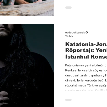
Nebula, 2017 yılında Thy Ar
ardından kuruldu. Konser biz
ertesi gün bunu yapmak ve 
ozdegokbayrak ✪
24 Nis
Katatonia-Jo
Röportajı: Yen
İstanbul Konse
Katatonia’nın yeni albümünü
Renkse ile kısa bir söyleşi 
duygusal tarafını, grubun yıl
dinleyicilerle kurduğu bağı
röportajımızda Türkiye ayağı
sorularımız da oldu. Keyifli okumalar ols
Yeni albümü Katatonia için y
grubun yolculuğunun doğal b
görüyorsunuz? Jonas Renks