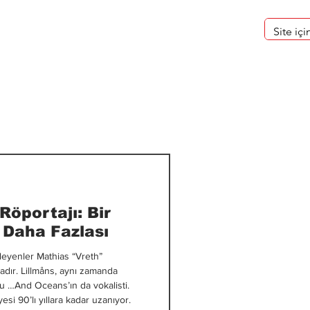
eri
Hakkımızda
öportajı: Bir
 Daha Fazlası
nleyenler Mathias “Vreth”
nadır. Lillmåns, aynı zamanda
bu …And Oceans’ın da vokalisti.
i 90’lı yıllara kadar uzanıyor.