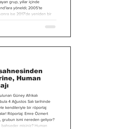
ayan grup, yıllar içinde
nd’lara yöneldi; 2005’te
 sonra ise 2017’de yeniden bir
k 2025 yılında The Regeneration
sahnesinden
rine, Human
ajı
lunan Güney Afrikalı
la 4 Ağustos Salı tarihinde
le kendileriyle bir röportaj
malar! Röportaj: Emre Özmert
, grubun ismi nereden geliyor?
en bahseder misiniz? Human