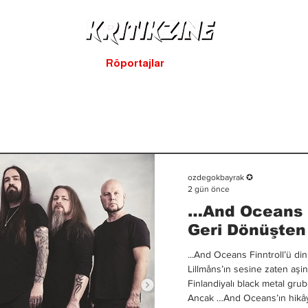
Yeni Çıkanlar
Röportajlar
Listeler
Albüm Kritikl
ozdegokbayrak ✪
2 gün önce
…And Oceans R
Geri Dönüşten
...And Oceans Finntroll’ü di
Lillmåns’ın sesine zaten aşi
Finlandiyalı black metal gru
Ancak …And Oceans’ın hikâyes