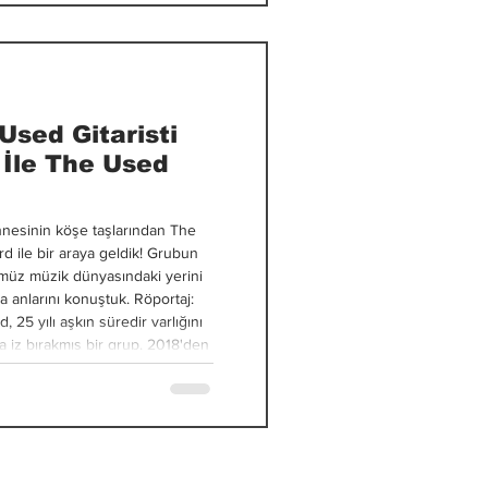
Used Gitaristi
 İle The Used
hnesinin köşe taşlarından The
rd ile bir araya geldik! Grubun
nümüz müzik dünyasındaki yerini
a anlarını konuştuk. Röportaj:
 iz bırakmış bir grup. 2018'den
z. Bu 8 yılı nasıl
 kadar inanılmaz bir yolculuk