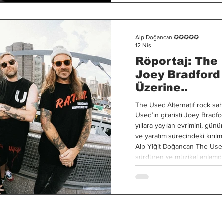
Alp Doğancan ✪✪✪✪✪
12 Nis
Röportaj: The 
Joey Bradford
Üzerine..
The Used Alternatif rock sa
Used’ın gitaristi Joey Bradfo
yıllara yayılan evrimini, gü
ve yaratım sürecindeki kırılm
Alp Yiğit Doğancan The Used, 25 yılı aşkın süredir varlığını
sürdüren ve müzikal anlamda
beri 8 yıldır grubun üyesisini
değerlendirirsiniz? - Şimdiye
oldu. Grubun