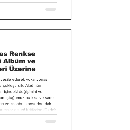
t Is Murder konserine gitmemizin
i o kadar derinden etkiledi ki
kendi grub
nas Renkse
i Albüm ve
ri Üzerine
 vesile ederek vokal Jonas
gerçekleştirdik. Albümün
lar içindeki değişimini ve
 konuştuğumuz bu kısa ve sade
na ve İstanbul konserine dair
un! Kritikzine (Özde):
eni bir bölüm olarak mı yoksa
ir devamı olarak mı
e: Her