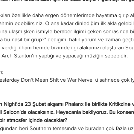
kıları özellikle daha ergen dönemlerimde hayatıma girip a
ahmin edebilirsiniz. O ana kadar dinlediğim ilk akla gelebi
na ulaşmışken ismiyle beraber ilgimi çeken sonrasında bir
 bu nasıl bir grup?" dediğimi hatırlıyorum ve zaman geçti
 verdiği ilham hemde bizimde ilgi alakamızı oluşturan So
Arch Stanton'ın yaptığı ve yapacağı müziğin sebebidir.
m;
 Yesterday Don't Mean Shit ve War Nerve' ü sahnede çok iyi
Night'da 23 Şubat akşamı Phalanx ile birlikte Kritikzine ve
l Saloon'da olacaksınız. Heyecanla bekliyoruz. Bu konserde
bir atmosfer içinde olacaklar?
ğundan beri Southern temasında ve buradan çok fazla uz