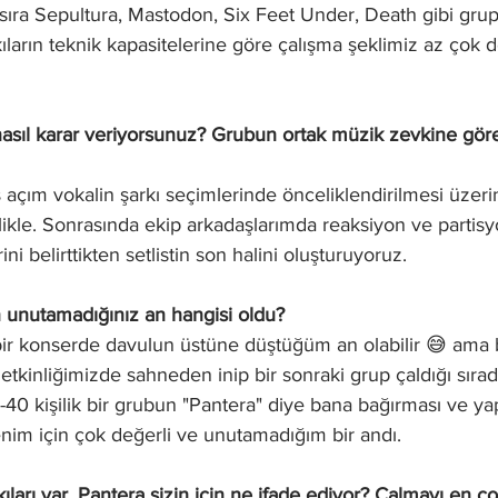
sıra Sepultura, Mastodon, Six Feet Under, Death gibi grup
kıların teknik kapasitelerine göre çalışma şeklimiz az çok d
nasıl karar veriyorsunuz? Grubun ortak müzik zevkine gör
çım vokalin şarkı seçimlerinde önceliklendirilmesi üzerine.
ikle. Sonrasında ekip arkadaşlarımda reaksiyon ve partisy
i belirttikten setlistin son halini oluşturuyoruz.
n unutamadığınız an hangisi oldu?
r konserde davulun üstüne düştüğüm an olabilir 😅 ama 
 etkinliğimizde sahneden inip bir sonraki grup çaldığı sıra
40 kişilik bir grubun "Pantera" diye bana bağırması ve yap
enim için çok değerli ve unutamadığım bir andı.
ıları var. Pantera sizin için ne ifade ediyor? Çalmayı en ç