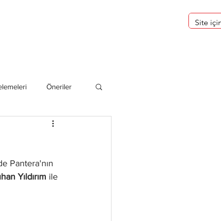
eri
Hakkımızda
lemeleri
Öneriler
deliler
e Pantera'nın 
han Yıldırım
 ile 