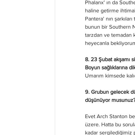
Phalanx' ın da South
haline getirme ihtima
Pantera' nın şarkıları
bunun bir Southern N
tarzdan ve temadan k
heyecanla bekliyoru
8. 23 Şubat akşamı s
Boyun sağlıklarına dik
Umarım kimsede kalıc
9. Grubun gelecek düş
düşünüyor musunuz
Evet Arch Stanton ben
üzere. Hatta bu soru
kadar sergilediğimiz 