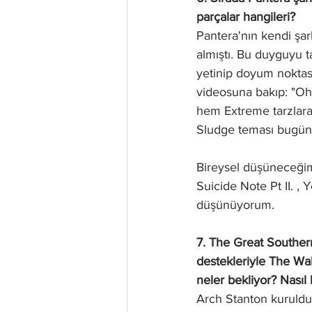
parçalar hangileri?
Pantera'nın kendi şar
almıştı. Bu duyguyu t
yetinip doyum noktası
videosuna bakıp: "Oha
hem Extreme tarzlara
Sludge teması bugün 
Bireysel düşüneceği
Suicide Note Pt II. ,
düşünüyorum.
7. The Great Southern 
destekleriyle The Wal
neler bekliyor? Nasıl 
Arch Stanton kuruldu