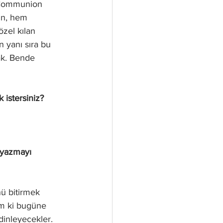
 Communion 
in, hem 
özel kılan 
 yanı sıra bu 
ak. Bende 
istersiniz? 
 yazmayı 
ü bitirmek 
um ki bugüne 
dinleyecekler. 