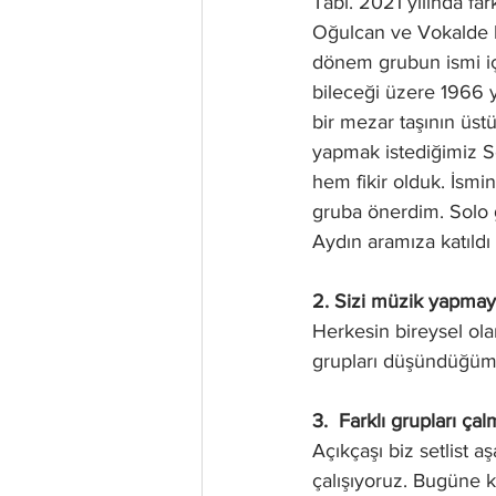
Tabi. 2021 yılında far
Oğulcan ve Vokalde b
dönem grubun ismi içi
bileceği üzere 1966 y
bir mezar taşının üstü
yapmak istediğimiz S
hem fikir olduk. İsmin
gruba önerdim. Solo g
Aydın aramıza katıld
2. Sizi müzik yapmaya
Herkesin bireysel ola
grupları düşündüğüm
3.  Farklı grupları ça
Açıkçaşı biz setlist
çalışıyoruz. Bugüne k