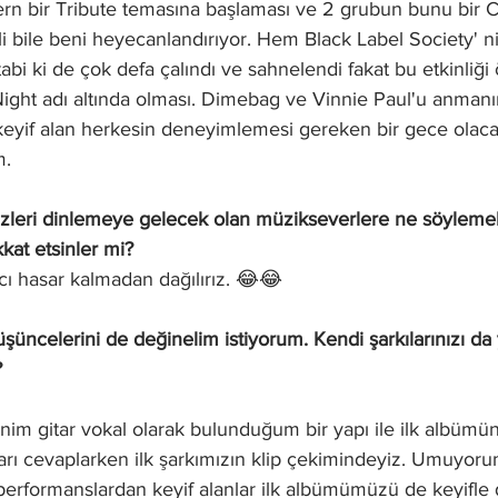
ern bir Tribute temasına başlaması ve 2 grubun bunu bir
li bile beni heyecanlandırıyor. Hem Black Label Society' n
 tabi ki de çok defa çalındı ve sahnelendi fakat bu etkinliği 
ight adı altında olması. Dimebag ve Vinnie Paul'u anmanın
eyif alan herkesin deneyimlemesi gereken bir gece olac
m.
izleri dinlemeye gelecek olan müzikseverlere ne söylemek 
kat etsinler mi?
ı hasar kalmadan dağılırız. 😂😂
üncelerini de değinelim istiyorum. Kendi şarkılarınızı da
?
im gitar vokal olarak bulunduğum bir yapı ile ilk albümün
ları cevaplarken ilk şarkımızın klip çekimindeyiz. Umuyor
performanslardan keyif alanlar ilk albümümüzü de keyifle 