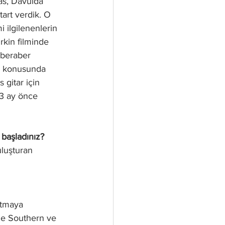
ras, Davulda 
art verdik. O 
 ilgilenenlerin 
rkin filminde 
 beraber 
im konusunda 
 gitar için 
 3 ay önce 
 başladınız?
uluşturan 
atmaya 
mde Southern ve 