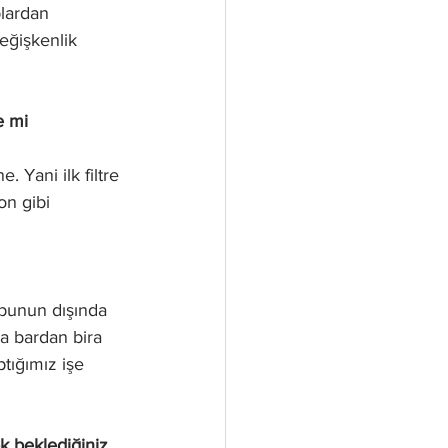
lardan 
eğişkenlik 
e mi 
 Yani ilk filtre 
on gibi 
bunun dışında 
da bardan bira 
tığımız işe 
ok beklediğiniz 