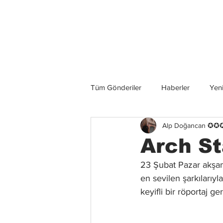
Son Haberler
Tüm Gönderiler
Haberler
Yeni
Alp Doğancan ✪
Grup İncelemeleri
Konserler
Arch St
23 Şubat Pazar akşam
en sevilen şarkılarıyl
keyifli bir röportaj ge