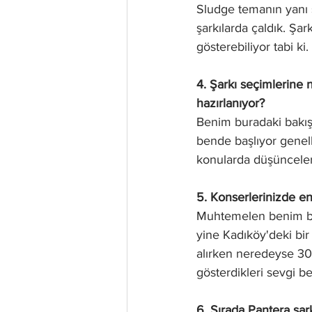
Sludge temanın yanı 
şarkılarda çaldık. Şar
gösterebiliyor tabi ki.
4. Şarkı seçimlerine 
hazırlanıyor?
Benim buradaki bakış a
bende başlıyor genell
konularda düşüncelerin
5. Konserlerinizde e
Muhtemelen benim bi
yine Kadıköy'deki bir
alırken neredeyse 30-
gösterdikleri sevgi b
6. Sırada Pantera şark