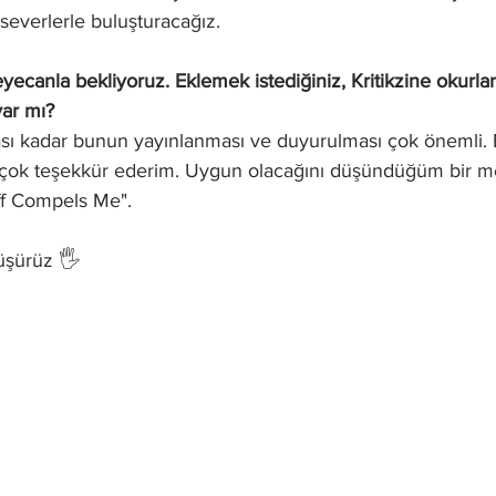
severlerle buluşturacağız.
yecanla bekliyoruz. Eklemek istediğiniz, Kritikzine okurla
var mı?
sı kadar bunun yayınlanması ve duyurulması çok önemli. 
de çok teşekkür ederim. Uygun olacağını düşündüğüm bir me
ff Compels Me".
üşürüz 🖐