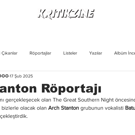
Yeni Çıkanlar
Röportajlar
Listeler
Albüm Kritikl
 Çıkanlar
Röportajlar
Listeler
Yazılar
Albüm İnce
✪✪✪✪
17 Şub 2025
İncelemeler
Yeni Çıkanlar
Magazin
Keşif Yazıları
anton Röportajı
ı gerçekleşecek olan The Great Southern Night öncesind
a bizlerle olacak olan 
Arch Stanton
 grubunun vokalisti 
Batu
rçekleştirdik.