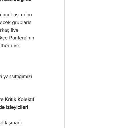
klımı başımdan 
lecek gruplarla 
kaç live 
kçe Pantera'nın 
uthern ve 
 yansıttığımizi 
 Kritik Kolektif 
 izleyicileri 
aklaşmadı. 