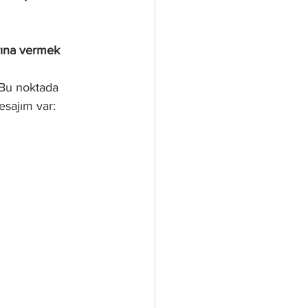
rına vermek 
Bu noktada 
sajım var: 