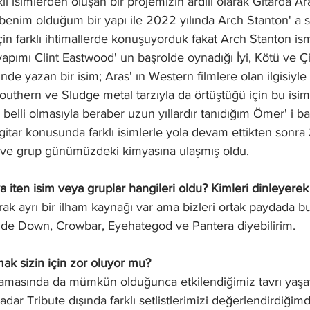
klı isimlerden oluşan bir projemizin ardılı olarak Gitarda A
enim olduğum bir yapı ile 2022 yılında Arch Stanton' a st
n farklı ihtimallerde konuşuyorduk fakat Arch Stanton ismi
apımı Clint Eastwood' un başrolde oynadığı İyi, Kötü ve Çi
nde yazan bir isim; Aras' ın Western filmlere olan ilgisiyle
outhern ve Sludge metal tarzıyla da örtüştüğü için bu is
 belli olmasıyla beraber uzun yıllardır tanıdığım Ömer' i bas
itar konusunda farklı isimlerle yola devam ettikten sonra
ı ve grup günümüzdeki kimyasına ulaşmış oldu.
 iten isim veya gruplar hangileri oldu? Kimleri dinleyerek
rak ayrı bir ilham kaynağı var ama bizleri ortak paydada b
de Down, Crowbar, Eyehategod ve Pantera diyebilirim.
lmak sizin için zor oluyor mu?
 aşamasında da mümkün olduğunca etkilendiğimiz tavrı yaş
adar Tribute dışında farklı setlistlerimizi değerlendirdiği