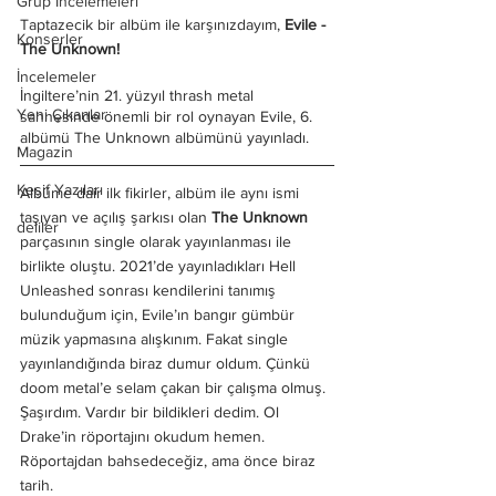
Grup İncelemeleri
Taptazecik bir albüm ile karşınızdayım, 
Evile - 
Konserler
The Unknown!
İncelemeler
İngiltere’nin 21. yüzyıl thrash metal 
Yeni Çıkanlar
sahnesinde önemli bir rol oynayan Evile, 6. 
albümü The Unknown albümünü yayınladı. 
Magazin
Keşif Yazıları
Albüme dair ilk fikirler, albüm ile aynı ismi 
taşıyan ve açılış şarkısı olan 
The Unknown
deliler
parçasının single olarak yayınlanması ile 
birlikte oluştu. 2021’de yayınladıkları Hell 
Unleashed sonrası kendilerini tanımış 
bulunduğum için, Evile’ın bangır gümbür 
müzik yapmasına alışkınım. Fakat single 
yayınlandığında biraz dumur oldum. Çünkü 
doom metal’e selam çakan bir çalışma olmuş. 
Şaşırdım. Vardır bir bildikleri dedim. Ol 
Drake’in röportajını okudum hemen. 
Röportajdan bahsedeceğiz, ama önce biraz 
tarih.