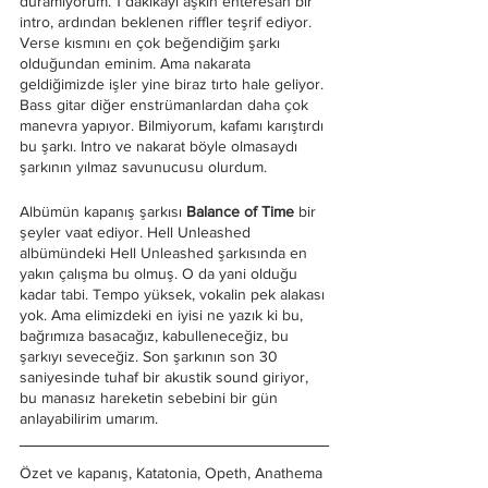
duramıyorum. 1 dakikayı aşkın enteresan bir 
intro, ardından beklenen riffler teşrif ediyor. 
Verse kısmını en çok beğendiğim şarkı 
olduğundan eminim. Ama nakarata 
geldiğimizde işler yine biraz tırto hale geliyor. 
Bass gitar diğer enstrümanlardan daha çok 
manevra yapıyor. Bilmiyorum, kafamı karıştırdı 
bu şarkı. Intro ve nakarat böyle olmasaydı 
şarkının yılmaz savunucusu olurdum.
Albümün kapanış şarkısı 
Balance of Time
 bir 
şeyler vaat ediyor. Hell Unleashed 
albümündeki Hell Unleashed şarkısında en 
yakın çalışma bu olmuş. O da yani olduğu 
kadar tabi. Tempo yüksek, vokalin pek alakası 
yok. Ama elimizdeki en iyisi ne yazık ki bu, 
bağrımıza basacağız, kabulleneceğiz, bu 
şarkıyı seveceğiz. Son şarkının son 30 
saniyesinde tuhaf bir akustik sound giriyor, 
bu manasız hareketin sebebini bir gün 
anlayabilirim umarım.
Özet ve kapanış, Katatonia, Opeth, Anathema 