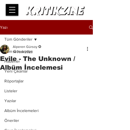
Yazı
Tüm Gönderiler
Alperen Gürsoy ✪
Tüm Gönderiler
14 Tem 2023
Evile - The Unknown /
Haberler
Albüm İncelemesi
Yeni Çıkanlar
Röportajlar
Listeler
Yazılar
Albüm İncelemeleri
Öneriler