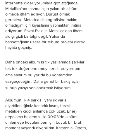
İnternette diğer yorumlara göz attığımda, 
Metallica’nın tarzına aşırı yakın bir albüm 
olmakla itham ediliyor. Dürüst olmak 
gerekirse Metallica diskografisine hakim 
olmadığım için kıyaslama yapmaktan imtina 
ediyorum. Fakat Evile’ın Metallica’dan ilham 
aldığı gizli bir bilgi değil. Yukarıda 
bahsettiğimiz üzere bir tribute projesi olarak 
hayata geçmiş. 
Daha önceki albüm kritik yazılarımda şarkıları 
tek tek değerlendirmeyi tercih ediyordum 
ama sanırım bu yazıda bu yöntemden 
vazgeçeceğim. Daha genel bir bakış açısı 
sunup yazıyı sonlandırmak istiyorum.
Albümün ilk 4 şarkısı, yani ilk yarısı 
diyebileceğimiz kadarlık kısmı, thrash 
metalden ciddi anlamda çok uzak. Enerji 
depolama beklentisi ile 00:03’de albümü 
dinlemeye koyulan ben için büyük bir bruh 
moment yaşandı diyebilirim. Katatonia, Opeth, 