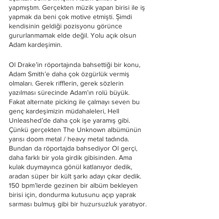
yapmıştım. Gerçekten müzik yapan birisi ile iş 
yapmak da beni çok motive etmişti. Şimdi 
kendisinin geldiği pozisyonu görünce 
gururlanmamak elde değil. Yolu açık olsun 
Adam kardeşimin.
Ol Drake’in röportajında bahsettiği bir konu, 
Adam Smith’e daha çok özgürlük vermiş 
olmaları. Gerek rifflerin, gerek sözlerin 
yazılması sürecinde Adam’ın rolü büyük. 
Fakat alternate picking ile çalmayı seven bu 
genç kardeşimizin müdahaleleri, Hell 
Unleashed’de daha çok işe yaramış gibi. 
Çünkü gerçekten The Unknown albümünün 
yarısı doom metal / heavy metal tadında. 
Bundan da röportajda bahsediyor Ol gerçi, 
daha farklı bir yola girdik gibisinden. Ama 
kulak duymayınca gönül katlanıyor dedik, 
aradan süper bir kült şarkı adayı çıkar dedik. 
150 bpm’lerde gezinen bir albüm bekleyen 
birisi için, dondurma kutusunu açıp yaprak 
sarması bulmuş gibi bir huzursuzluk yaratıyor.