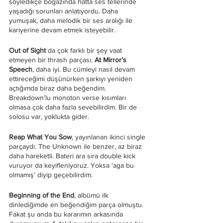
söyledikçe boğazında hatta ses tellerinde 
yaşadığı sorunları anlatıyordu. Daha 
yumuşak, daha melodik bir ses aralığı ile 
kariyerine devam etmek isteyebilir.
Out of Sight
 da çok farklı bir şey vaat 
etmeyen bir thrash parçası. 
At Mirror’s 
Speech
, daha iyi. Bu cümleyi nasıl devam 
ettireceğimi düşünürken şarkıyı yeniden 
açtığımda biraz daha beğendim. 
Breakdown’lu monoton verse kısımları 
olmasa çok daha fazla sevebilirdim. Bir de 
solosu var, yoklukta gider.
Reap What You Sow
, yayınlanan ikinci single 
parçaydı. The Unknown ile benzer, az biraz 
daha hareketli. Bateri ara sıra double kick 
vuruyor da keyifleniyoruz. Yoksa ‘aga bu 
olmamış’ diyip geçebilirdim.
Beginning of the End
, albümü ilk 
dinlediğimde en beğendiğim parça olmuştu. 
Fakat şu anda bu kararımın arkasında 