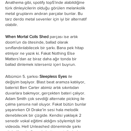
Anathema gibi, spotify top5’inde alabildiğine 
türk dinleyicilerin olduğu görülen melankolik 
metal gruplarını andıran parçalar bunlar. Bu 
tarz derdo metal sevenler için iyi bir alternatif 
olabilir. 
When Mortal Coils Shed
 parçası ise artık 
doom’un da ötesinde, ballad olarak 
sınıflandırılabilecek bir şarkı. Bana pek hitap 
etmiyor ne yazık ki. Fakat Nothing Else 
Matters’dan az biraz daha ağır tonda bir 
ballad dinlemek isterseniz içeri buyrun.
Albümün 5. şarkısı 
Sleepless Eyes
 ile 
değişim başlıyor. Blast beat aramıza katılıyor, 
baterist Ben Carter abimiz artık sıkıntıdan 
duvarlara bakmıyor, gerçekten bateri çalıyor. 
Adam Smith çok sevdiği alternate picking ile 
çalma şansına nail oluyor. Fakat bütün bunlar 
yaşanırken Ol Drake’in sesi hala melodik 
denebilecek bir çizgide. Kendisi yaklaşık 2 
senedir vokal eğitimi aldığını söylemişti bir 
videoda. Hell Unleashed döneminde şarkı 