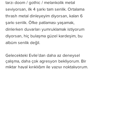
tarzı doom / gothic / melankolik metal 
seviyorsan, ilk 4 şarkı tam senlik. Ortalama 
thrash metal dinleyeyim diyorsan, kalan 6 
şarkı senlik. Öfke patlaması yaşamak, 
dinlerken duvarları yumruklamak istiyorum 
diyorsan, hiç bulaşma güzel kardeşim, bu 
albüm senlik değil. 
Gelecekteki Evile’dan daha az deneysel 
çalışma, daha çok agresyon bekliyorum. Bir 
miktar hayal kırıklığım ile yazıyı noktalıyorum. 
Keyifli dinlemeler.