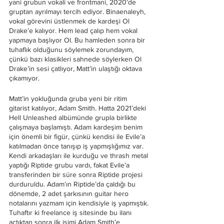
yani grubun vokali ve frontmani, 2020’de 
gruptan ayrılmayı tercih ediyor. Binaenaleyh, 
vokal görevini üstlenmek de kardeşi Ol 
Drake’e kalıyor. Hem lead çalıp hem vokal 
yapmaya başlıyor Ol. Bu hamleden sonra bir 
tuhaflık olduğunu söylemek zorundayım, 
çünkü bazı klasikleri sahnede söylerken Ol 
Drake’in sesi çatlıyor, Matt’in ulaştığı oktava 
çıkamıyor. 
Matt’in yokluğunda gruba yeni bir ritim 
gitarist katılıyor, Adam Smith. Hatta 2021’deki 
Hell Unleashed albümünde grupla birlikte 
çalışmaya başlamıştı. Adam kardeşim benim 
için önemli bir figür, çünkü kendisi ile Evile’a 
katılmadan önce tanışıp iş yapmışlığımız var. 
Kendi arkadaşları ile kurduğu ve thrash metal 
yaptığı Riptide grubu vardı, fakat Evile’a 
transferinden bir süre sonra Riptide projesi 
durduruldu. Adam’ın Riptide’da çaldığı bu 
dönemde, 2 adet şarkısının guitar hero 
notalarını yazmam için kendisiyle iş yapmıştık. 
Tuhaftır ki freelance iş sitesinde bu ilanı 
açtıktan sonra ilk işimi Adam Smith’e 