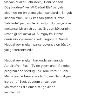
taşıyan "Hazar Sahilinde", "Beni Sensen 
Düşündüren" ve "Al Özünü Ele" parçaları 
albümde en ön plana çıkan şarkılardır. Bir çok 
insanın Yuxu ile ilk kez tanışması "Hazar 
Sahilinde" parçası ile olmuştur. Bu parça bize 
mekansal bir anlatı sunar. Grubun köklerinin 
uzandığı Kafkasya'ya, Sumgayıt'a, Hazar 
denizinin kıyılarınadır yolculuğumuz. Namık 
Nagdaliyev'in gitarı parça boyunca en büyük 
yol gösterenimizdir. 
Nagdaliyev'in gitarı hakkında zamanında 
Aptülika'nın Flash TV'de yayımlanan Rokoko 
programında sorduğu bir soru vardır, "Seni 
Malmsteen'e benzetiyorlar." diye. Nagdaliyev 
ise bunu "Evet, duydum ancak ben 
Malmsteen'i dinlemedim." şeklinde 
yanıtlamıştır. 