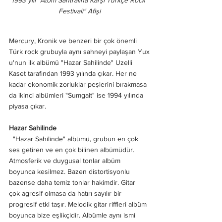
1993 yılı "Atom Santralına Karşı Türkçe Rock 
Festivali" Afişi
Mercury, Kronik ve benzeri bir çok önemli 
Türk rock grubuyla aynı sahneyi paylaşan Yux
u'nun ilk albümü "Hazar Sahilinde" Uzelli 
Kaset tarafından 1993 yılında çıkar. Her ne 
kadar ekonomik zorluklar peşlerini bırakmasa 
da ikinci albümleri "Sumgait" ise 1994 yılında 
piyasa çıkar.
Hazar Sahilinde
"Hazar Sahilinde" albümü, grubun en çok 
ses getiren ve en çok bilinen albümüdür. 
Atmosferik ve duygusal tonlar albüm 
boyunca kesilmez. Bazen distortisyonlu 
bazense daha temiz tonlar hakimdir. Gitar 
çok agresif olmasa da hatırı sayılır bir 
progresif etki taşır. Melodik gitar riffleri albüm 
boyunca bize eşlikçidir. Albümle aynı ismi 