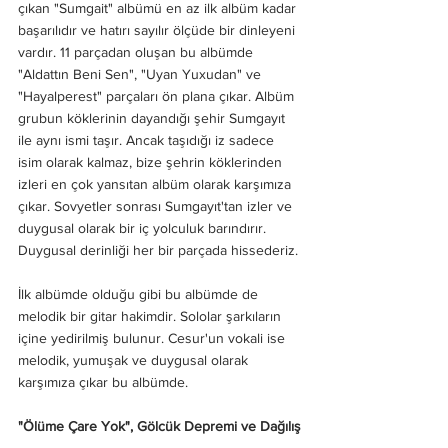
çıkan "Sumgait" albümü en az ilk albüm kadar 
başarılıdır ve hatırı sayılır ölçüde bir dinleyeni 
vardır. 11 parçadan oluşan bu albümde 
"Aldattın Beni Sen", "Uyan Yuxudan" ve 
"Hayalperest" parçaları ön plana çıkar. Albüm 
grubun köklerinin dayandığı şehir Sumgayıt 
ile aynı ismi taşır. Ancak taşıdığı iz sadece 
isim olarak kalmaz, bize şehrin köklerinden 
izleri en çok yansıtan albüm olarak karşımıza 
çıkar. Sovyetler sonrası Sumgayıt'tan izler ve 
duygusal olarak bir iç yolculuk barındırır. 
Duygusal derinliği her bir parçada hissederiz. 
İlk albümde olduğu gibi bu albümde de 
melodik bir gitar hakimdir. Sololar şarkıların 
içine yedirilmiş bulunur. Cesur'un vokali ise 
melodik, yumuşak ve duygusal olarak 
karşımıza çıkar bu albümde. 
"Ölüme Çare Yok", Gölcük Depremi ve Dağılış