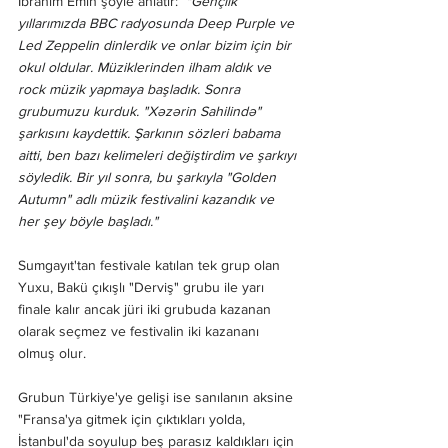
İbrahim Emin şöyle anlatır: 
 "Gençlik 
yıllarımızda BBC radyosunda Deep Purple ve 
Led Zeppelin dinlerdik ve onlar bizim için bir 
okul oldular. Müziklerinden ilham aldık ve 
rock müzik yapmaya başladık. Sonra 
grubumuzu kurduk. "Xəzərin Sahilində" 
şarkısını kaydettik. Şarkının sözleri babama 
aitti, ben bazı kelimeleri değiştirdim ve şarkıyı 
söyledik. Bir yıl sonra, bu şarkıyla "Golden 
Autumn" adlı müzik festivalini kazandık ve 
her şey böyle başladı."
Sumgayıt'tan festivale katılan tek grup olan 
Yuxu, Bakü çıkışlı "Derviş" grubu ile yarı 
finale kalır ancak jüri iki grubuda kazanan 
olarak seçmez ve festivalin iki kazananı 
olmuş olur. 
Grubun Türkiye'ye gelişi ise sanılanın aksine 
"Fransa'ya gitmek için çıktıkları yolda, 
İstanbul'da soyulup beş parasız kaldıkları için 