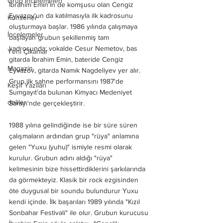
Grup İncelemeleri
İbrahim Emin'in de komşusu olan Cengiz 
Eyvazov'un da katılmasıyla ilk kadrosunu 
Konserler
oluşturmaya başlar. 1986 yılında çalışmaya 
İncelemeler
başlayan grubun şekillenmiş tam 
kadrosunda; vokalde Cesur Nemetov, bas 
Yeni Çıkanlar
gitarda İbrahim Emin, bateride Cengiz 
Magazin
Eyvazov, gitarda Namık Nagdeliyev yer alır. 
Grup ilk sahne performansını 1987'de 
Keşif Yazıları
Sumgayıt'da bulunan Kimyacı Medeniyet 
deliler
Sarayı'nde gerçekleştirir. 
1988 yılına gelindiğinde ise bir süre süren 
çalışmaların ardından grup "rüya" anlamına 
gelen "Yuxu (yuhu)" ismiyle resmi olarak 
kurulur. Grubun adını aldığı "rüya" 
kelimesinin bize hissettirdiklerini şarkılarında 
da görmekteyiz. Klasik bir rock ezgisinden 
öte duygusal bir soundu bulundurur Yuxu 
kendi içinde. İlk başarıları 1989 yılında "Kızıl 
Sonbahar Festivali" ile olur. Grubun kurucusu 