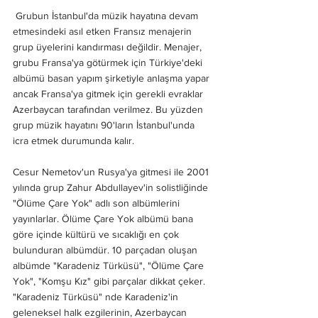
Grubun İstanbul'da müzik hayatına devam 
etmesindeki asıl etken Fransız menajerin 
grup üyelerini kandırması değildir. Menajer, 
grubu Fransa'ya götürmek için Türkiye'deki 
albümü basan yapım şirketiyle anlaşma yapar 
ancak Fransa'ya gitmek için gerekli evraklar 
Azerbaycan tarafından verilmez. Bu yüzden 
grup müzik hayatını 90'ların İstanbul'unda 
icra etmek durumunda kalır. 
Cesur Nemetov'un Rusya'ya gitmesi ile 2001 
yılında grup Zahur Abdullayev'in solistliğinde 
"Ölüme Çare Yok" adlı son albümlerini 
yayınlarlar. Ölüme Çare Yok albümü bana 
göre içinde kültürü ve sıcaklığı en çok 
bulunduran albümdür. 10 parçadan oluşan 
albümde "Karadeniz Türküsü", "Ölüme Çare 
Yok", "Komşu Kız" gibi parçalar dikkat çeker. 
"Karadeniz Türküsü" nde Karadeniz'in 
geleneksel halk ezgilerinin, Azerbaycan 