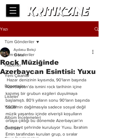
Yazı
Tüm Gönderiler
Aydasu Bekçi
Tüm Gönderiler
13 Mar
Rock Müziğinde
Haberler
Azerbaycan Esintisi: Yuxu
Yeni Çıkanlar
 Hazar denizinin kıyısında, 90'ların başında 
Röportajlar
Azerbaycan'da ismini rock tarihinin içine 
kazımış bir grubun ezgileri duyulmaya 
Listeler
başlamıştı. 80'li yılların sonu 90'ların başında 
Yazılar
SSCB'nin dağılmasıyla sadece sosyal değil 
müzik yaşantısı içinde elverişli koşulların 
Albüm İncelemeleri
ortaya çıktığı bu dönemde Azerbaycan'ın 
Sumgayıt şehrinde kuruluyor Yuxu. İbrahim 
Öneriler
Emin tarafından kurulan grup, o sıralar 