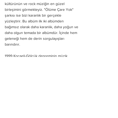
kültürünün ve rock müziğin en güzel 
birleşimini görmekteyiz. "Ölüme Çare Yok" 
şarkısı ise bizi karanlık bir gerçekle 
yüzleştirir. Bu albüm ilk iki albümden 
bağımsız olarak daha karanlık, daha yoğun ve 
daha olgun temada bir albümdür. İçinde hem 
geleneği hem de derin sorgulayışları 
barındırır. 
1999 Kocaeli-Gölcük depreminin müzik 
endüstrisini etkilemesi sebebi ile grup 
albümün çıktığı sene dağılır ve bu süreçte 
herkes kendi yoluna gider. Grubun 
davulcusu Cengiz Eyvazov müziğin yanında 
hem Azerbaycan'da hem de Türkiye'de 
dövme sanatçılığı yapar. Grubun gitaristi 
Namık Nagdaliyev ise Türkiye'de kalıp müzik 
yapan tek isim olur. Haluk Levent, Barış 
Akarsu gibi birçok ünlü isimle çalışır. Cengiz 
Eyvazov ise Türkiye'de dövme sanatçısı 