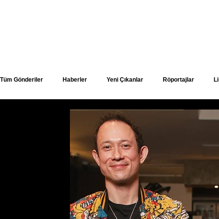
Son Haberler
Tüm Gönderiler
Haberler
Yeni Çıkanlar
Röportajlar
Li
Grup İncelemeleri
Konserler
İncelemeler
Yeni Çıkan