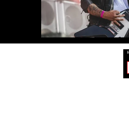
R
ROCK
HABERLERİ
BİZİ TAKİP ET