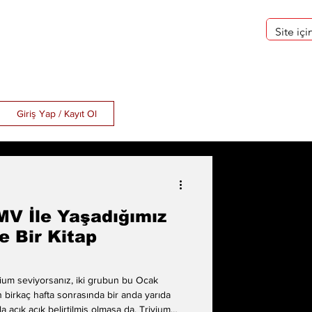
eri
Hakkımızda
Giriş Yap / Kayıt Ol
MV İle Yaşadığımız
e Bir Kitap
vium seviyorsanız, iki grubun bu Ocak
n birkaç hafta sonrasında bir anda yarıda
ala açık açık belirtilmiş olmasa da, Trivium