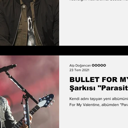
vokalisti Matt Heafy yakın zama
bulundu. Louder Sound ile yaptığı röportajda vokaliste BFMV ile aralarının
nasıl olduğu ve vokalist Matt Tu
basçısı Jamie Mathias ile aramız ç
Alp Doğancan ✪✪✪✪✪
23 Tem 2021
BULLET FOR MY
Şarkısı "Parasit
Kendi adını taşıyan yeni albümün
For My Valentine, albümden "Parasi