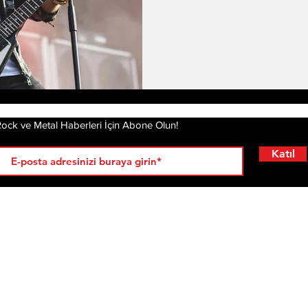
ock ve Metal Haberleri İçin Abone Olun!
Katıl
RÖPORTAJLAR
LİSTELER
YENİ
AL
KRİ
ÇIKANLAR