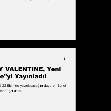
nda BFMV hakkında bazı söylemlerde
ck ile konuşup konuşmadığı soruldu. "BFMV
ok iy
 VALENTINE, Yeni
e"yi Yayınladı!
ü 22 Ekim'de yayınlayacağını duyuran Bullet
te" şarkısını...