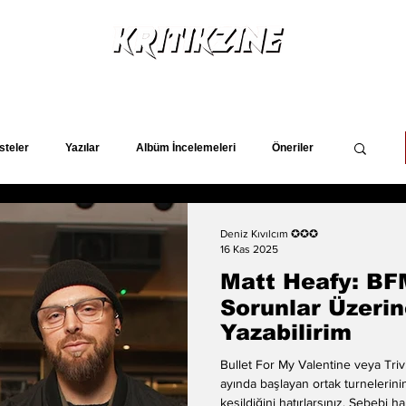
Yeni Çıkanlar
Röportajlar
Listeler
Albüm Kritikl
steler
Yazılar
Albüm İncelemeleri
Öneriler
lar
Magazin
Keşif Yazıları
deliler
Deniz Kıvılcım ✪✪✪
16 Kas 2025
Matt Heafy: BF
Sorunlar Üzerin
Yazabilirim
Bullet For My Valentine veya Tri
ayında başlayan ortak turnelerini
kesildiğini hatırlarsınız. Sebebi h