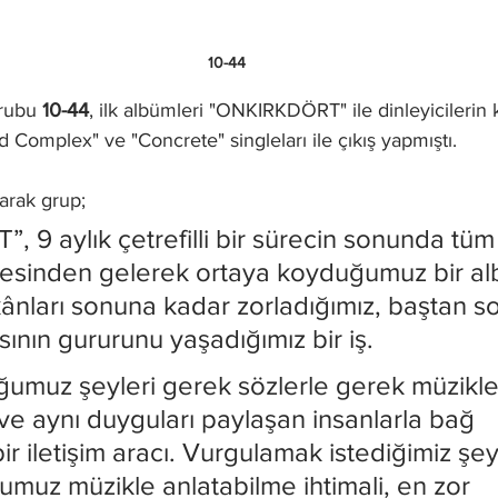
10-44
grubu 
10-44
, ilk albümleri "ONKIRKDÖRT" ile dinleyicilerin ka
Complex" ve "Concrete" singleları ile çıkış yapmıştı. 
larak grup; 
 9 aylık çetrefilli bir sürecin sonunda tüm
stesinden gelerek ortaya koyduğumuz bir al
kânları sonuna kadar zorladığımız, baştan s
ının gururunu yaşadığımız bir iş.
ğumuz şeyleri gerek sözlerle gerek müzikle
ve aynı duyguları paylaşan insanlarla bağ 
 iletişim aracı. Vurgulamak istediğimiz şeyl
umuz müzikle anlatabilme ihtimali, en zor 