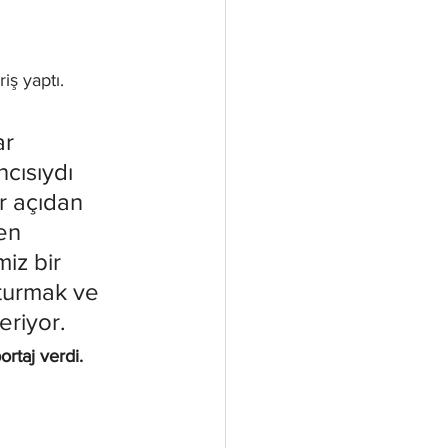
iş yaptı. 
ar 
cısıydı 
r açıdan 
en 
z bir 
turmak ve 
eriyor.
rtaj verdi.