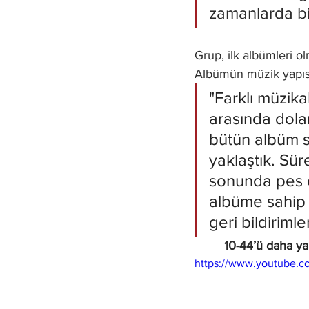
zamanlarda bi
Grup, ilk albümleri o
Albümün müzik yapısı
"Farklı müzikal
arasında dolan
bütün albüm s
yaklaştık. Sür
sonunda pes 
albüme sahip 
geri bildiriml
10-44
’ü daha ya
https://www.youtube.c