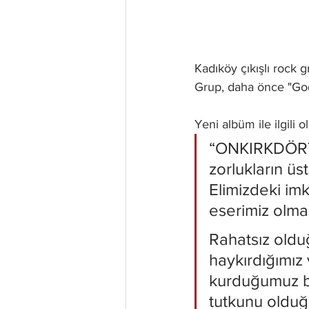
Kadıköy çıkışlı rock 
Grup, daha önce "God 
Yeni albüm ile ilgili o
“ONKIRKDÖRT”,
zorlukların ü
Elimizdeki im
eserimiz olmas
Rahatsız oldu
haykırdığımız 
kurduğumuz bir
tutkunu olduğ