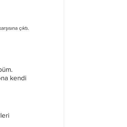
rşısına çıktı. 
 
büm. 
ona kendi 
 
eri 