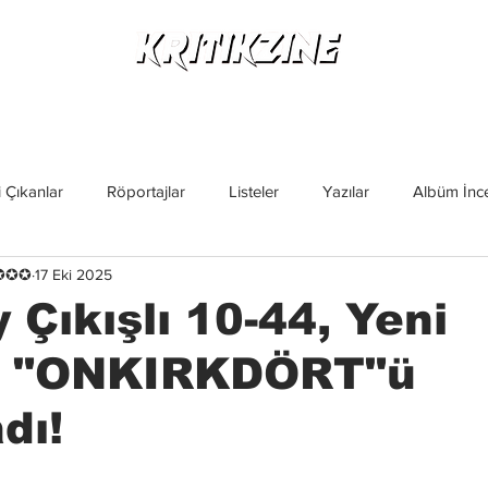
Yeni Çıkanlar
Röportajlar
Listeler
Albüm Kritikl
 Çıkanlar
Röportajlar
Listeler
Yazılar
Albüm İnce
✪✪✪✪
17 Eki 2025
İncelemeler
Yeni Çıkanlar
Magazin
Keşif Yazıları
 Çıkışlı 10-44, Yeni
 "ONKIRKDÖRT"ü
dı!