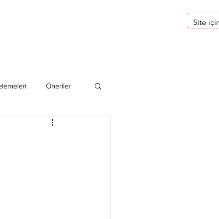
eri
Hakkımızda
lemeleri
Öneriler
deliler