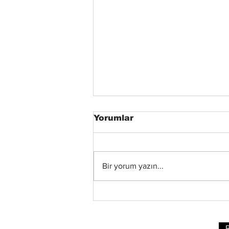
Yorumlar
Bir yorum yazın...
Status Quo Efsanesi
Francis Rossi,"The Way
We Were Vol. 2"
Albümünü Duyurdu
R