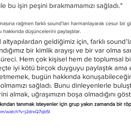
le bu işin peşini bırakmamamızı sağladı."
lmasına rağmen farklı sound
’
ları harmanlayarak cesur bir gir
 hakkında düşüncelerini paylaştılar.
 altyapılardan geldiğimiz için, farklı sound’l
dığımız bir kimlik arayışı ve bir var olma san
üreci. Hem çok kişisel hem de toplumsal bi
eçte iyi kötü birçok duyguyu paylaştık ama 
etmemek, bugün hakkında konuşabileceğimi
olmamızı sağladı. Bunu dinleyenlerle buluş
erini almak, uğraşımızın boşa olmadığını göst
kından tanımak isteyenler için grup yakın zamanda bir röpo
om/watch?v=j2drxQ7qb5I