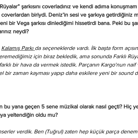
 Rüyalar” şarkısını coverladınız ve kendi adıma konuşmam
 coverlardan biriydi. Deniz’in sesi ve şarkıya getirdiğiniz m
ni bir Vega şarkısı dinlediğimi hissetirdi bana. Peki bu şar
arınız neydi?
 
Kalamış Parkı 
da seçeneklerde vardı. İlk başta form açısı
eremediğimiz için biraz bekledik, ama sonunda Farklı Rüya
arklı bir hava da vermek istedik. Parçanın Kargo'nun naif 
 bir zaman kayması yapıp daha eskilere yeni bir sound 
an bu yana geçen 5 sene müzikal olarak nasıl geçti? Hiç ye
ya yeltendiğin oldu mu?
erler verdik. Ben (Tuğrul) zaten hep küçük parça deneme