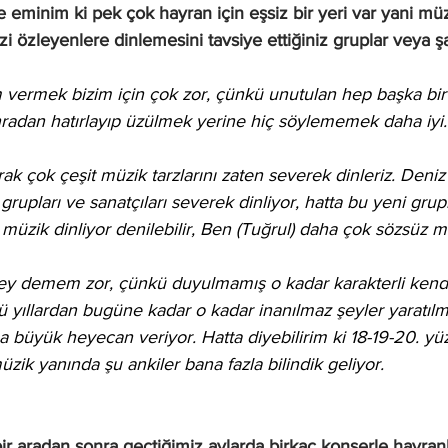
izi özleyenlere dinlemesini tavsiye ettiğiniz gruplar veya şa
m vermek bizim için çok zor, çünkü unutulan hep başka bir
onradan hatırlayıp üzülmek yerine hiç söylememek daha iyi.
rak çok çeşit müzik tarzlarını zaten severek dinleriz. Deniz
upları ve sanatçıları severek dinliyor, hatta bu yeni grupla
 müzik dinliyor denilebilir, Ben (Tuğrul) daha çok sözsüz 
ey demem zor, çünkü duyulmamış o kadar karakterli kend
ü yıllardan bugüne kadar o kadar inanılmaz şeyler yaratılmı
 büyük heyecan veriyor. Hatta diyebilirim ki 18-19-20. yüz
ik yanında şu ankiler bana fazla bilindik geliyor.
r aradan sonra geçtiğimiz aylarda birkaç konserle hayranl