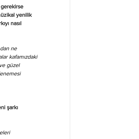
 gerekirse 
üzikal yenilik 
kıyı nasıl 
ndan ne 
lar kafamızdaki 
ve güzel 
denemesi 
ni şarkı 
leri 