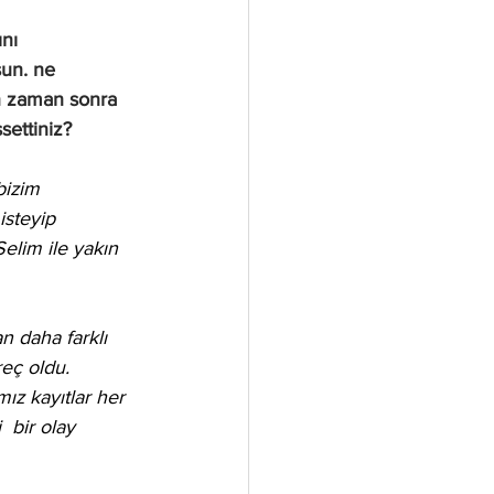
nı 
sun. ne 
n zaman sonra 
settiniz?
bizim 
isteyip 
elim ile yakın 
 daha farklı 
eç oldu. 
ız kayıtlar her 
 bir olay 