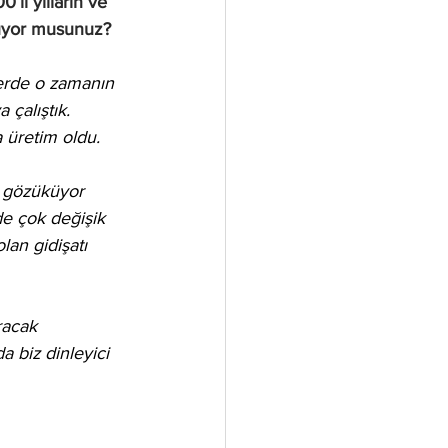
li yılların ve 
örüyor musunuz?
lerde o zamanın 
 çalıştık. 
a üretim oldu.
de çok değişik 
an gidişatı 
racak 
a biz dinleyici 