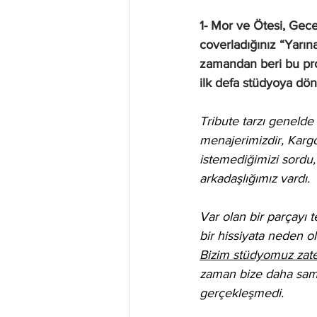
1- Mor ve Ötesi, Gece,
coverladığınız “Yarına
zamandan beri bu pro
ilk defa stüdyoya dönm
Tribute tarzı genelde
menajerimizdir, Kargo
istemediğimizi sordu,
arkadaşlığımız vardı.
Var olan bir parçayı 
bir hissiyata neden o
Bizim stüdyomuz zat
zaman bize daha sami
gerçekleşmedi.