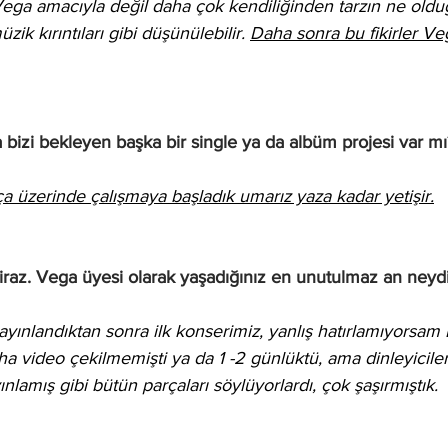
ega amacıyla değil daha çok kendiliğinden tarzın ne old
ik kırıntıları gibi düşünülebilir. 
Daha sonra bu fikirler Veg
 bizi bekleyen başka bir single ya da albüm projesi var mı
rça üzerinde çalışmaya başladık umarız yaza kadar yetişir.
iraz. Vega üyesi olarak yaşadığınız en unutulmaz an neyd
yınlandıktan sonra ilk konserimiz, yanlış hatırlamıyorsam 
 video çekilmemişti ya da 1 -2 günlüktü, ama dinleyicile
nlamış gibi bütün parçaları söylüyorlardı, çok şaşırmıştık.