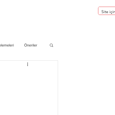
eri
Hakkımızda
lemeleri
Öneriler
deliler