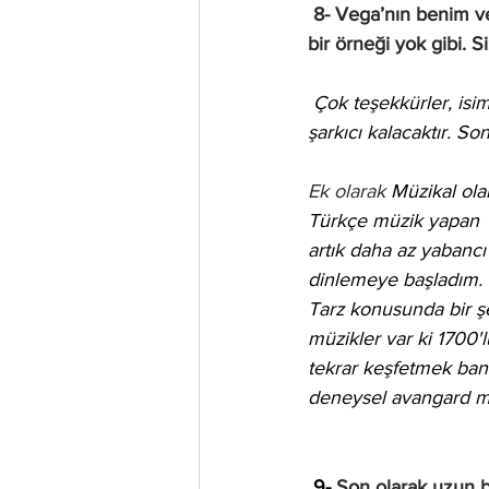
 8- Vega’nın benim ve eminim ki pek çok hayran için eşsiz bir yeri var yani müziğinizin ikinci 
bir örneği yok gibi. S
 Çok teşekkürler, isi
şarkıcı kalacaktır. S
Ek olarak 
Müzikal ola
Türkçe müzik yapan  gr
artık daha az yabancı
dinlemeye başladım. 
Tarz konusunda bir ş
müzikler var ki 1700'l
tekrar keşfetmek bana
deneysel avangard müz
9- 
Son olarak uzun bi