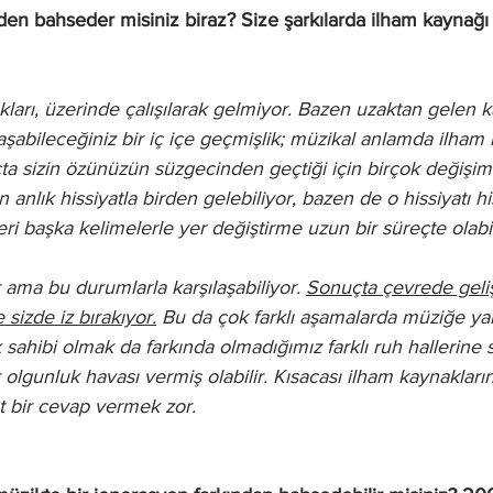
den bahseder misiniz biraz? Size şarkılarda ilham kaynağı 
arı, üzerinde çalışılarak gelmiyor. Bazen uzaktan gelen ka
laşabileceğiniz bir iç içe geçmişlik; müzikal anlamda ilham
ta sizin özünüzün süzgecinden geçtiği için birçok değişi
anlık hissiyatla birden gelebiliyor, bazen de o hissiyatı h
ri başka kelimelerle yer değiştirme uzun bir süreçte olabil
ama bu durumlarla karşılaşabiliyor. 
Sonuçta çevrede geliş
 sizde iz bırakıyor.
 Bu da çok farklı aşamalarda müziğe yans
sahibi olmak da farkında olmadığımız farklı ruh hallerine s
r olgunluk havası vermiş olabilir. Kısacası ilham kaynakların
t bir cevap vermek zor.