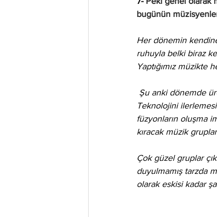
7- 
Peki genel olarak m
bugünün müzisyenleri 
Her dönemin kendine h
ruhuyla belki biraz ke
Yaptığımız müzikte her
 Şu anki dönemde üretilen müziklerde çok değişik tarzların bir füzyonu var gibi gözüküyor 
Teknolojini ilerlemes
füzyonların oluşma im
kıracak müzik grupları
Çok güzel gruplar çık
duyulmamış tarzda müz
olarak eskisi kadar ş