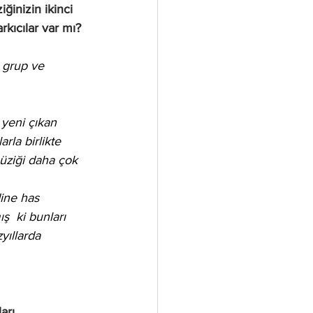
rkıcılar var mı?
 grup ve 
 
 yeni çıkan 
rla birlikte 
müziği daha çok 
ine has 
ş  ki bunları 
yıllarda 
arı 