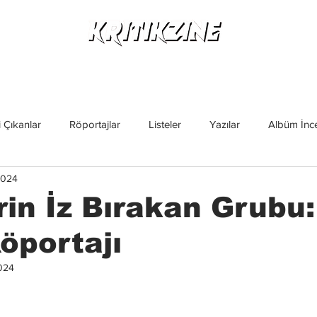
Yeni Çıkanlar
Röportajlar
Listeler
Albüm Kritikl
 Çıkanlar
Röportajlar
Listeler
Yazılar
Albüm İnce
2024
İncelemeler
Yeni Çıkanlar
Magazin
Keşif Yazıları
rin İz Bırakan Grubu:
öportajı
024