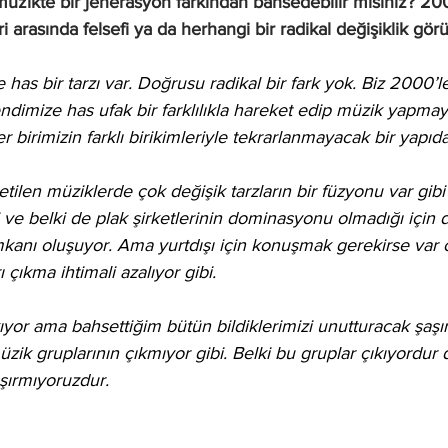
üzikte bir jenerasyon farkından bahsedebilir misiniz? 2000’
arasında felsefi ya da herhangi bir radikal değişiklik g
as bir tarzı var. Doğrusu radikal bir fark yok. Biz 2000’
ndimize has ufak bir farklılıkla hareket edip müzik yapmaya
 birimizin farklı birikimleriyle tekrarlanmayacak bir yapıd
i ve belki de plak şirketlerinin dominasyonu olmadığı için 
kanı oluşuyor. Ama yurtdışı için konuşmak gerekirse var ol
 çıkma ihtimali azalıyor gibi. 
ıyor ama bahsettiğim bütün bildiklerimizi unutturacak şaşı
ik gruplarının çıkmıyor gibi. Belki bu gruplar çıkıyordur d
aşırmıyoruzdur. 