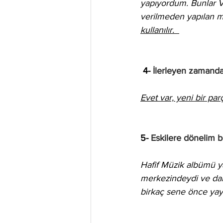
yapıyordum. Bunlar V
verilmeden yapılan müz
kullanılır.  
4- 
İlerleyen zamanda
Evet var, yeni bir pa
5- 
Eskilere dönelim b
Hafif Müzik albümü ya
merkezindeydi ve daha
birkaç sene önce yayı