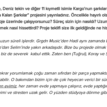
 Deniz tekin ve diğer 11 kıymetli isimle Kargo’nun şarkıları
 Kalan Şarkılar” projesini yayınladınız. Öncelikle hayırlı ol
je üzerinde çalışıyorsunuz? Süreç sizin için nasıldı? Uzu
ek nasıl hissettirdi? Proje teklifi size ilk geldiğinde ne his
 uzun süreli işlerdir. Grgdn Music’den Hadi aynı zamanda 
’dan Selim’inde yakın arkadaşıdır. Bize bu projede olmak 
 biz de severek  kabul ettik. Zaten ben (Tuğrul), Koray ve S
tekrar yorumlamak çoğu zaman sıfırdan bir parça yapmaktan
labilir. O bakımdan bizim için de çok heyecan verici bir sür
en evimiz
, her zaman evde yapmaya çalışırız, evde yaptığım
mi ve stresten uzak gelir. O yüzden stüdyoya dönme gibi 