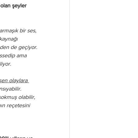
olan şeyler 
rmaşık bir ses, 
 kaynağı 
mden de geçiyor. 
issedip ama 
iyor.
en olaylara 
ıyabilir. 
okmuş olabilir, 
ın reçetesini 