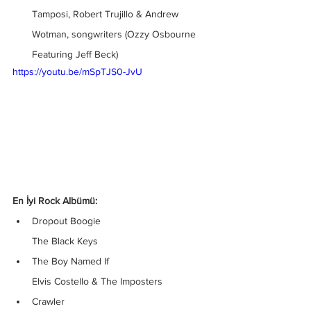
Tamposi, Robert Trujillo & Andrew 
Wotman, songwriters (Ozzy Osbourne 
Featuring Jeff Beck)
https://youtu.be/mSpTJS0-JvU
En İyi Rock Albümü:
Dropout Boogie
The Black Keys
The Boy Named If
Elvis Costello & The Imposters
Crawler