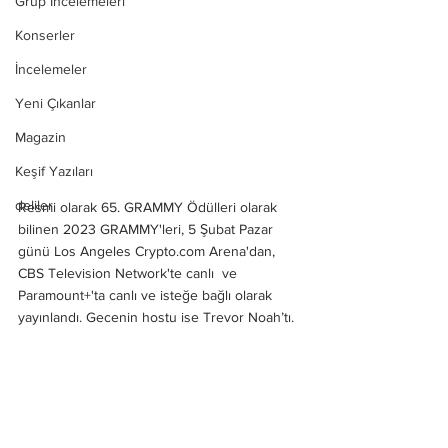
Grup İncelemeleri
Konserler
İncelemeler
Yeni Çıkanlar
Magazin
Keşif Yazıları
deliler
Resmi olarak 65. GRAMMY Ödülleri olarak 
bilinen 2023 GRAMMY'leri, 5 Şubat Pazar 
günü Los Angeles Crypto.com Arena'dan, 
CBS Television Network'te canlı  ve 
Paramount+'ta canlı ve isteğe bağlı olarak 
yayınlandı. Gecenin hostu ise Trevor Noah’tı.