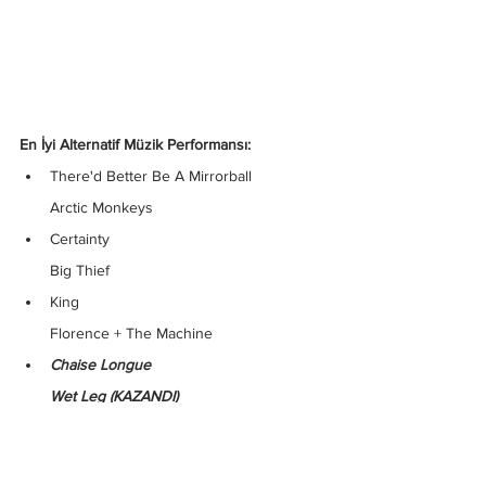
En İyi Alternatif Müzik Performansı:
There'd Better Be A Mirrorball
Arctic Monkeys
Certainty
Big Thief
King
Florence + The Machine
Chaise Longue
Wet Leg (KAZANDI)
Spitting Off The Edge Of The World
Yeah Yeah Yeahs Featuring Perfume 