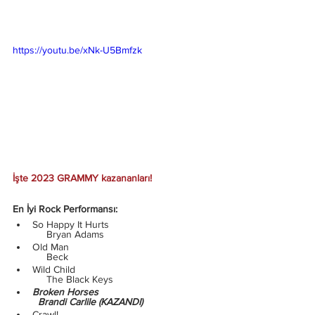
https://youtu.be/xNk-U5Bmfzk
İşte 2023
GRAMMY
kazananları!
En İyi Rock Performansı:
So Happy It Hurts
            Bryan Adams
Old Man 
            Beck
Wild Child 
            The Black Keys
Broken Horses 
         Brandi Carlile (KAZANDI)
Crawl!