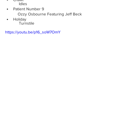
            Idles
Patient Number 9 
           Ozzy Osbourne Featuring Jeff Beck
Holiday 
            Turnstile
https://youtu.be/p16_soW7OmY