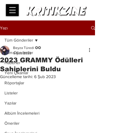
Yazı
Tüm Gönderiler
Beyza Türedi ✪✪
Tüm Gönderiler
6 Şub 2023
2023 GRAMMY Ödülleri
Haberler
Sahiplerini Buldu
Yeni Çıkanlar
Güncelleme tarihi:
6 Şub 2023
Röportajlar
Listeler
Yazılar
Albüm İncelemeleri
Öneriler