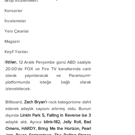
Grup İncelemeleri
Konserler
İncelemeler
Yeni Çıkanlar
Magazin
Keşif Yazıları
deliler
Tören, 12 Aralık Perşembe günü ABD saatiyle 
20.00’de FOX ve Fire TV kanallarında canlı 
olarak yayınlanacak ve Paramount+ 
platformunda isteğe bağlı olarak 
izlenebilecek.
Billboard, 
Zach Bryan’ı
 rock kategorisine dahil 
ederek adaylık sayısını artırmış oldu. Bunun 
dışında 
Linkin Park 5,
Falling in Reverse ise 3 
adaylık aldı. Ayrıca
 blink-182, Jelly Roll, Bad 
Omens, HARDY, Bring Me the Horizon, Pearl 