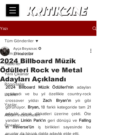
Yazı
Tüm Gönderiler
Ayça Beyazsac ✪
Tüm Gönderiler
27 Kas 2024
2024 Billboard Müzik
Haberler
Ödülleri Rock ve Metal
Yeni Çıkanlar
Adayları Açıklandı
Röportajlar
2024 Billboard Müzik Ödülleri’nin 
adayları 
açıklandı ve bu yıl özellikle country-rock 
Listeler
crossover yıldızı 
Zach Bryan’ın
 yılı gibi 
Yazılar
görünüyor. 
Bryan,
 18 farklı kategoride tam 21 
adaylık alarak dikkatleri üzerine çekti. Öte 
Albüm İncelemeleri
yandan
 Linkin Park’ın
 geri dönüşü ve 
Falling 
Öneriler
in Reverse’ün
 iş birlikleri sayesinde bu 
gruplar da birçok dalda adaylık elde etti.