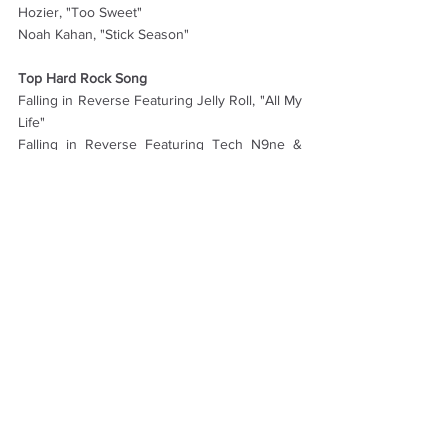
Hozier, "Too Sweet"
Noah Kahan, "Stick Season"
Top Hard Rock Song
Falling in Reverse Featuring Jelly Roll, "All My 
Life"
Falling in Reverse Featuring Tech N9ne & 
Alex Terrible, "Ronald"
HARDY, "Psycho"
Linkin Park, "The Emptiness Machine"
Superheaven, "Youngest Daughter"
Haberler
Hepsini Gör
Son Yazılar