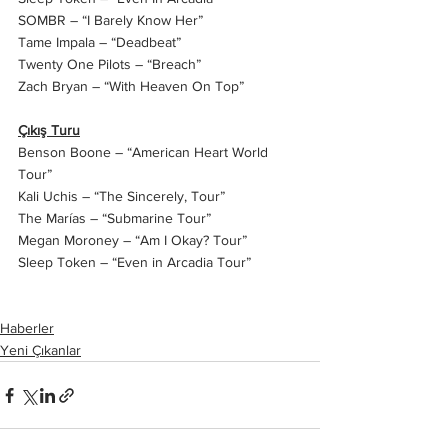
SOMBR – “I Barely Know Her”
Tame Impala – “Deadbeat”
Twenty One Pilots – “Breach”
Zach Bryan – “With Heaven On Top”
Çıkış Turu
Benson Boone – “American Heart World 
Tour”
Kali Uchis – “The Sincerely, Tour”
The Marías – “Submarine Tour”
Megan Moroney – “Am I Okay? Tour”
Sleep Token – “Even in Arcadia Tour”
Haberler
Yeni Çıkanlar