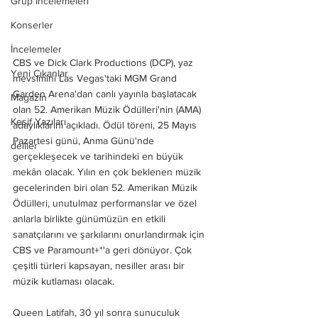
Grup İncelemeleri
Konserler
İncelemeler
CBS ve Dick Clark Productions (DCP), yaz 
Yeni Çıkanlar
mevsimini Las Vegas'taki MGM Grand 
Garden Arena'dan canlı yayınla başlatacak 
Magazin
olan 52. Amerikan Müzik Ödülleri'nin (AMA) 
Keşif Yazıları
adaylıklarını açıkladı. Ödül töreni, 25 Mayıs 
Pazartesi günü, Anma Günü'nde 
deliler
gerçekleşecek ve tarihindeki en büyük 
mekân olacak. Yılın en çok beklenen müzik 
gecelerinden biri olan 52. Amerikan Müzik 
Ödülleri, unutulmaz performanslar ve özel 
anlarla birlikte günümüzün en etkili 
sanatçılarını ve şarkılarını onurlandırmak için 
CBS ve Paramount+*'a geri dönüyor. Çok 
çeşitli türleri kapsayan, nesiller arası bir 
müzik kutlaması olacak.
Queen Latifah, 30 yıl sonra sunuculuk 