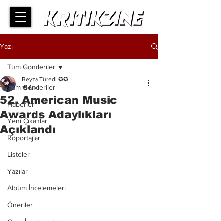
Yazı
Tüm Gönderiler
Beyza Türedi ✪✪
Tüm Gönderiler
15 Nis
52. American Music
Haberler
Awards Adaylıkları
Yeni Çıkanlar
Açıklandı
Röportajlar
Listeler
Yazılar
Albüm İncelemeleri
Öneriler