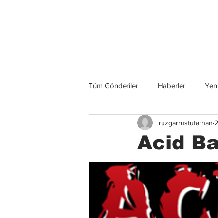
Son Haberler
Tüm Gönderiler
Haberler
Yeni
ruzgarrustutarhan
2
Grup İncelemeleri
Konserler
Acid Ba