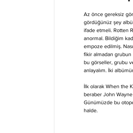
Az önce gereksiz görü
gördüğünüz şey albü
ifade etmeli. Rotten 
anormal. Bildiğim ka
empoze edilmiş. Nasıl
fikir almadan grubun i
bu görseller, grubu v
anlayalım. İki albüm
İlk olarak When the 
beraber John Wayne Ga
Günümüzde bu otoportr
halde. 