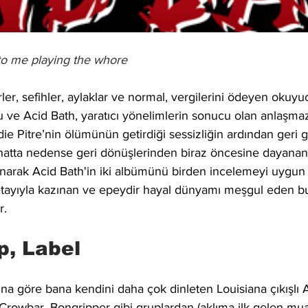
 to me playing the whore
r, sefihler, aylaklar ve normal, vergilerini ödeyen okuyuc
du ve Acid Bath, yaratıcı yönelimlerin sonucu olan anlaşmaz
die Pitre’nin ölümünün getirdiği sessizliğin ardından geri g
, hatta nedense geri dönüşlerinden biraz öncesine dayanan,
anarak Acid Bath'in iki albümünü birden incelemeyi uygun
tayıyla kazınan ve epeydir hayal dünyamı meşgul eden bu 
r.
p, Label
na göre bana kendini daha çok dinleten Louisiana çıkışlı A
rowbar, Bongripper gibi gruplardan (aklıma ilk gelen muad