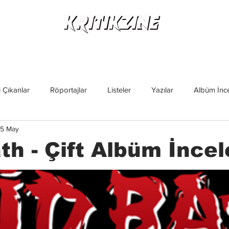
Yeni Çıkanlar
Röportajlar
Listeler
Albüm Kritikl
 Çıkanlar
Röportajlar
Listeler
Yazılar
Albüm İnce
5 May
İncelemeler
Yeni Çıkanlar
Magazin
Keşif Yazıları
th - Çift Albüm İnce