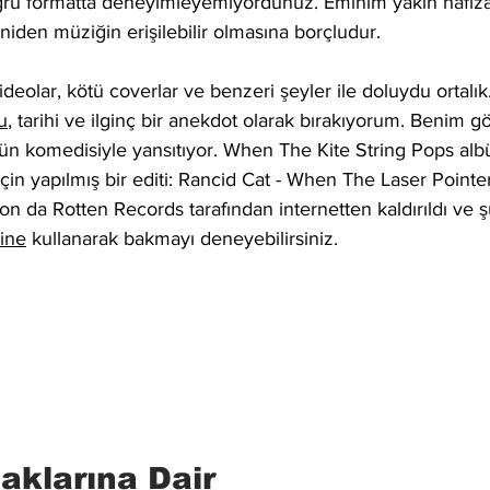
ru formatta deneyimleyemiyordunuz. Eminim yakın hafıza
eniden müziğin erişilebilir olmasına borçludur.
ideolar, kötü coverlar ve benzeri şeyler ile doluydu ortalık
u
, tarihi ve ilginç bir anekdot olarak bırakıyorum. Benim 
tün komedisiyle yansıtıyor. When The Kite String Pops alb
in yapılmış bir editi: Rancid Cat - When The Laser Pointe
n da Rotten Records tarafından internetten kaldırıldı ve şua
ine
 kullanarak bakmayı deneyebilirsiniz.
klarına Dair