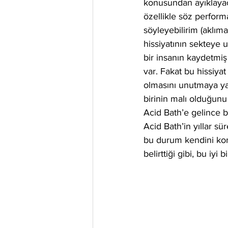
konusundan ayıklayaca
özellikle söz perform
söyleyebilirim (aklım
hissiyatının sekteye u
bir insanın kaydetmiş 
var. Fakat bu hissiyat
olmasını unutmaya yard
birinin malı olduğun
Acid Bath’e gelince 
Acid Bath’in yıllar sü
bu durum kendini komi
belirttiği gibi, bu iyi b