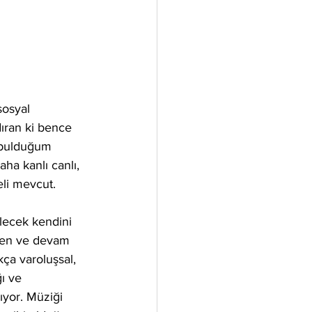
sosyal 
dıran ki bence 
ç bulduğum 
ha kanlı canlı, 
eli mevcut. 
lecek kendini 
eyen ve devam 
ça varoluşsal, 
ı ve 
ıyor. Müziği 