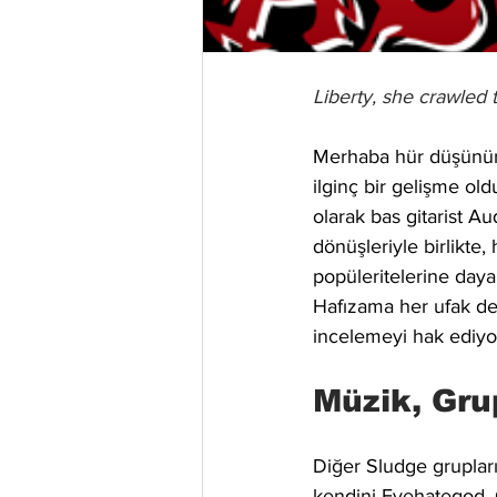
Liberty, she crawled
Merhaba hür düşünürle
ilginç bir gelişme ol
olarak bas gitarist Au
dönüşleriyle birlikte
popüleritelerine day
Hafızama her ufak de
incelemeyi hak ediyo
Müzik, Gru
Diğer Sludge grupları
kendini Eyehategod, C