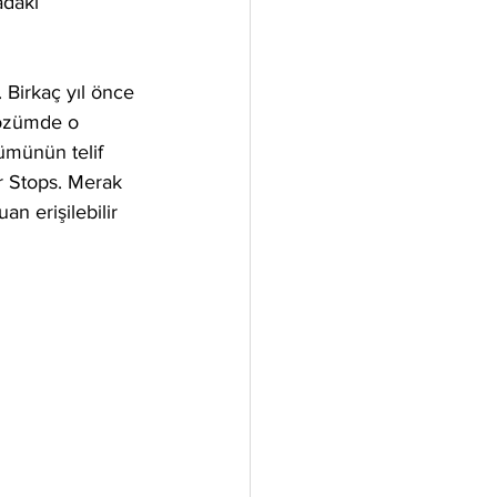
daki 
. Birkaç yıl önce 
gözümde o 
ümünün telif 
r Stops. Merak 
n erişilebilir 