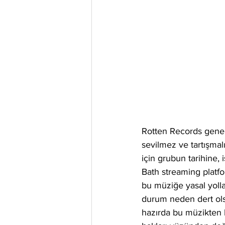
Rotten Records genel 
sevilmez ve tartışmal
için grubun tarihine,
Bath streaming platf
bu müziğe yasal yoll
durum neden dert olsu
hazırda bu müzikten 