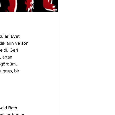
ular! Evet, 
lıkların ve son 
eldi. Geri 
 artan 
 gördüm. 
grup, bir 
cid Bath, 
iller bunlar 