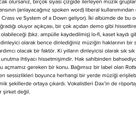
k olursanız, birçok siyasi çizgide ilerleyen müzik gruplar
ansının (anlayacağınız spoken word) liberal kullanımından 
a Crass ve System of a Down geliyor). İki albümde de bu ori
ğradığı oluyor açıkçası, bir çok açıdan demo gibi hissettire
olabileceği (bkz. ampülle kaydedilmiş) lo-fi, kaset kaydı gibi
 dinleyici olarak bence dinlediğiniz müziğin haklarının bir 
ımcı olacak bir faktör. Ki yılların dinleyicisi olarak sık sı
u unutma ihtiyacı hissetmişimdir. Hak sahibinden bahsedi
bu açmamız gereken bir konu. Bağımsız bir label olan Rott
ren sessizlikleri boyunca herhangi bir yerde müziği erişilebi
k şekillerde ortaya çıkardı. Vokalistleri Dax’in de röporta
ir şirket değil. 