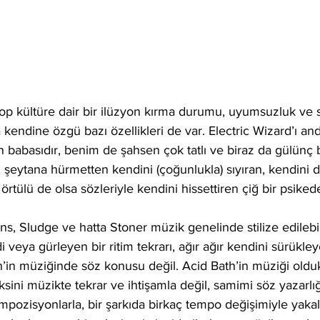
op kültüre dair bir ilüzyon kırma durumu, uyumsuzluk ve 
 kendine özgü bazı özellikleri de var. Electric Wizard’ı an
in babasıdır, benim de şahsen çok tatlı ve biraz da gülün
 şeytana hürmetten kendini (çoğunlukla) sıyıran, kendini da
rtülü de olsa sözleriyle kendini hissettiren çiğ bir psiked
s, Sludge ve hatta Stoner müzik genelinde stilize edilebi
i veya gürleyen bir ritim tekrarı, ağır ağır kendini sürükl
th’in müziğinde söz konusu değil. Acid Bath’in müziği olduk
ksini müzikte tekrar ve ihtişamla değil, samimi söz yazarlığ
mpozisyonlarla, bir şarkıda birkaç tempo değişimiyle yakal