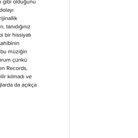
ı gibi olduğunu 
dolayı 
jinallik 
n, tanıdığınız 
 bir hissiyatı 
sahibinin 
k bu müziğin 
yorum çünkü 
en Records, 
lir kılmadı ve 
jlarda da açıkça 