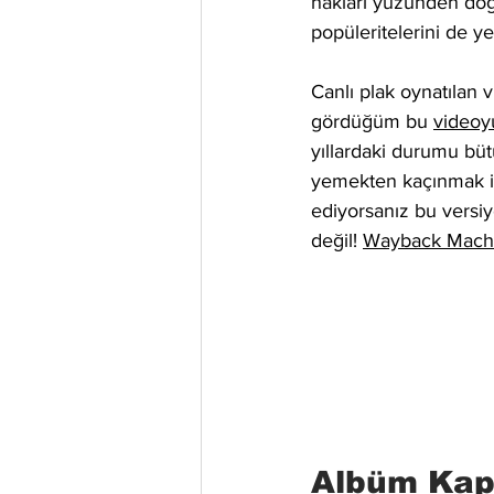
hakları yüzünden doğ
popüleritelerini de y
Canlı plak oynatılan v
gördüğüm bu 
videoy
yıllardaki durumu bü
yemekten kaçınmak iç
ediyorsanız bu versiyo
değil! 
Wayback Mach
Albüm Kapa