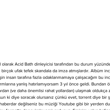
olarak Acid Bath dinleyicisi tarafından bu durum yüzünde
ı birçok ufak tefek skandala da imza atmışlardır. Albüm i
 işin insan tarafına fazla odaklanmamaya çalışacağım bu i
ormlarına yanlış hatırlamıyorsam 3 yıl önce geldi. Bundan
ardan (ve daha önemlisi rahat yollardan) ulaşmak oldukça 
n ki diye soracak olursanız çünkü evet, torrent diye bir şe
haberdar değilseniz bu müziği Youtube gibi bir yerden duy