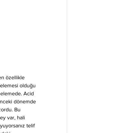
n özellikle 
ncelemesi olduğu 
ncelemede. Acid 
 önceki dönemde 
zordu. Bu 
y var, hali 
uyorsanız telif 