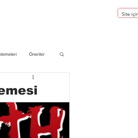
eri
Hakkımızda
lemeleri
Öneriler
deliler
lemesi