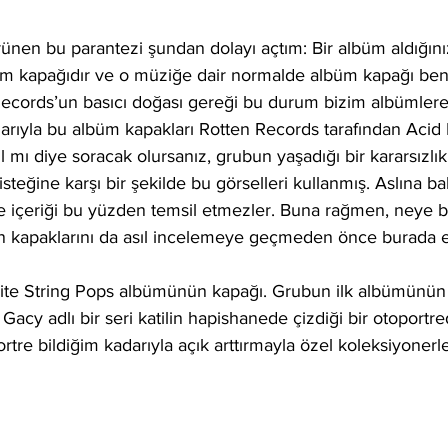
nen bu parantezi şundan dolayı açtım: Bir albüm aldığınız
m kapağıdır ve o müziğe dair normalde albüm kapağı ben
Records’un basıcı doğası gereği bu durum bizim albümlere
darıyla bu albüm kapakları Rotten Records tarafından Acid
 mı diye soracak olursanız, grubun yaşadığı bir kararsızlık
steğine karşı bir şekilde bu görselleri kullanmış. Aslına ba
e içeriği bu yüzden temsil etmezler. Buna rağmen, neye b
ün kapaklarını da asıl incelemeye geçmeden önce burada e
Kite String Pops albümünün kapağı. Grubun ilk albümünün
cy adlı bir seri katilin hapishanede çizdiği bir otoportred
e bildiğim kadarıyla açık arttırmayla özel koleksiyonerle