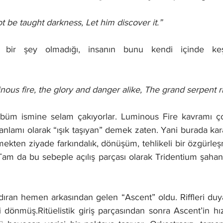
t be taught darkness, Let him discover it.”
en bir şey olmadığı, insanın bunu kendi içinde keşf
ous fire, the glory and danger alike, The grand serpent ri
 albüm ismine selam çakıyorlar. Luminous Fire kavramı çok
anlamı olarak “ışık taşıyan” demek zaten. Yani burada karan
mekten ziyade farkındalık, dönüşüm, tehlikeli bir özgürle
. Tam da bu sebeple açılış parçası olarak Tridentium şahan
dıran hemen arkasından gelen “Ascent” oldu. Riffleri du
 dönmüş.Ritüelistik giriş parçasından sonra Ascent’in hızlı 