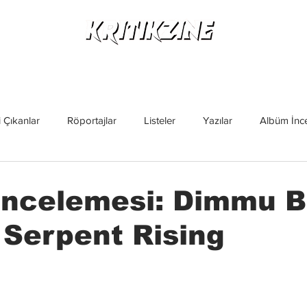
Yeni Çıkanlar
Röportajlar
Listeler
Albüm Kritikl
 Çıkanlar
Röportajlar
Listeler
Yazılar
Albüm İnce
İncelemeler
Yeni Çıkanlar
Magazin
Keşif Yazıları
İncelemesi: Dimmu B
 Serpent Rising