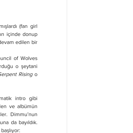
lardı (fan girl 
n içinde donup 
evam edilen bir 
uncil of Wolves 
rduğu o şeytani 
erpent Rising
 o 
atik intro gibi 
elen ve albümün 
şler. Dimmu’nun 
una da bayıldık. 
başlıyor: