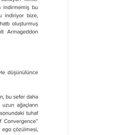
 indirmemiş bu 
indiriyor bize, 
hattı oluşturmuş 
ult Armageddon 
yle düşünülünce 
n, bu sefer daha 
 uzun ağaçların 
 sonundaki tuhaf 
 of Convergence” 
, ego çözülmesi, 