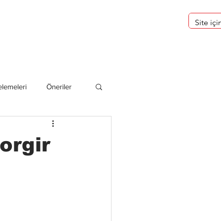
eri
Hakkımızda
lemeleri
Öneriler
deliler
orgir