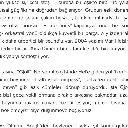
n yükselişi, içsel ateş — burada bir eşikte birbirine yakla
utsal güç fikrine doğrudan bağlanıyor. Grubun eski dönem
önemlerine selam çakan hesaplı, temkinli mimarisi bu şar
ows of a Thousand Perceptions” kapanıştan önce bizi sona
g- orkestral yönü oldukça kuvvetli bir parça, o yüzden a
 tık daha ürpertici bir sound’u var. 2004 yapımı Van Helsin
ik dedim bir an. Ama Dimmu bunu tam kitsch’e bırakmıyor;
tik yapıyı sertleştiriyor.
çasına. “
Gjoll”. Norse mitolojisinde Hel’e giden yol üzerin
lbüm boyunca “death is a compass”, “between death and r
dawn” gibi eşik cümleleri dönüp duruyordu. İşte Gjoll 
 bizi gece vakti ormana bırakıp arkasına bakmadan uzak
ı boyunca baykuş ötüyor, rüzgâr esiyor, melodi tavana 
a beklemeyiz” diye düşünmeye başlıyoruz. 
ng
, Dimmu Borgir’den beklenen “sekiz yıl sonra gele