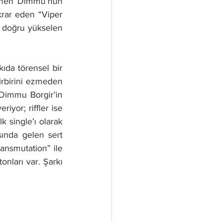
mamen Dimmu’nun 
krar eden “Viper 
ı doğru yükselen 
da törensel bir 
rbirini ezmeden 
 Dimmu Borgir’in 
iyor; riffler ise 
 single’ı olarak 
sında gelen sert 
ansmutation” ile 
onları var. Şarkı 