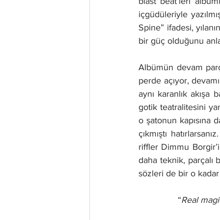
blast beat’leri albü
içgüdüleriyle yazılmı
Spine” ifadesi, yılan
bir güç olduğunu anla
Albümün devam parças
perde açıyor, devamı
aynı karanlık akışa b
gotik teatralitesini ya
o şatonun kapısına da
çıkmıştı hatırlarsanı
riffler Dimmu Borgir’
daha teknik, parçalı b
sözleri de bir o kadar
“
Real magi