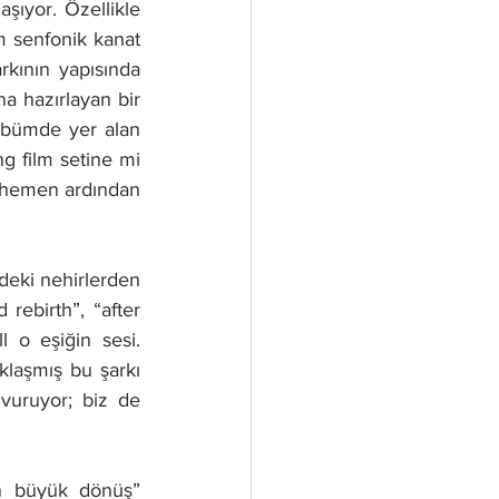
şıyor. Özellikle 
 senfonik kanat 
kının yapısında 
 hazırlayan bir 
lbümde yer alan 
g film setine mi 
 hemen ardından 
deki nehirlerden 
ebirth”, “after 
o eşiğin sesi. 
laşmış bu şarkı 
vuruyor; biz de 
n büyük dönüş” 