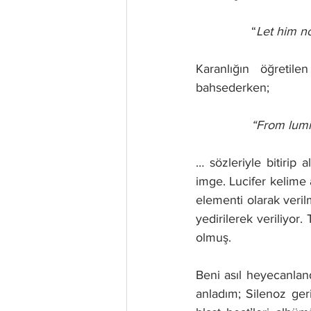
“
Let him no
Karanlığın öğretil
bahsederken;
“From lumin
… sözleriyle bitirip
imge. Lucifer kelime 
elementi olarak veril
yedirilerek veriliyor
olmuş.
Beni asıl heyecanlan
anladım; Silenoz geri