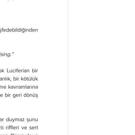
edebildiğinden 
sing.”
 Luciferian bir 
lık, bir kötülük 
şme kavramlarına 
e bir geri dönüş 
yar duymaz şunu 
riffleri ve sert 