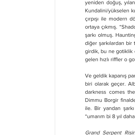
yeniden doğuş, yılanı
Kundalini/yükselen k
çırpışı ile modern d
ortaya çıkmış. “Shad
şarkı olmuş. Hauntin
diğer şarkılardan bir
girdik, bu ne gotikl
gelen hızlı riffler o go
Ve geldik kapanış par
biri olarak geçer. A
darkness comes the 
Dimmu Borgir finalde
ile. Bir yandan şark
“umarım bi 8 yıl dah
Grand Serpent Risi