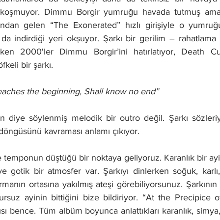
kı koşmuyor. Dimmu Borgir yumruğu havada tutmuş ama
ndan gelen “The Exonerated” hızlı girişiyle o yumruğu 
da indirdiği yeri okşuyor. Şarkı bir gerilim – rahatlama 
ken 2000'ler Dimmu Borgir’ini hatırlatıyor, Death C
keli bir şarkı.
aches the beginning, Shall know no end”
n diye söylenmiş melodik bir outro değil. Şarkı sözleri
 döngüsünü kavraması anlamı çıkıyor.  
 temponun düştüğü bir noktaya geliyoruz. Karanlık bir ayi
gotik bir atmosfer var. Şarkıyı dinlerken soğuk, karlı,
rmanın ortasına yakılmış ateşi görebiliyorsunuz. Şarkının
rsuz ayinin bittiğini bize bildiriyor. “At the Precipice
ısı bence. Tüm albüm boyunca anlattıkları karanlık, simya