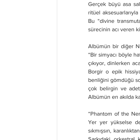
Gerçek büyü asa sal
ritüel aksesuarlarıyl
Bu “divine transmut
sürecinin acı veren k
Albümün bir diğer No
“Bir simyacı böyle hatı
çıkıyor, dinlerken ac
Borgir o epik hissiy
benliğini gömdüğü soğ
çok belirgin ve adet
Albümün en akılda kal
“Phantom of the Neme
Yer yer yükselse de 
sıkmışsın, karanlıkta
Şarkıdaki orkestral 