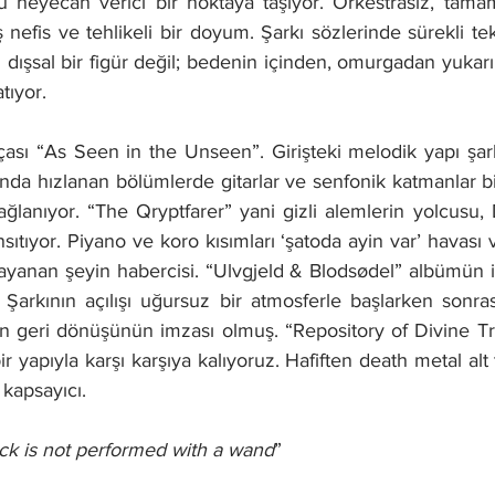
mü heyecan verici bir noktaya taşıyor. Orkestrasız, ta
ş nefis ve tehlikeli bir doyum. Şarkı sözlerinde sürekli te
ın dışsal bir figür değil; bedenin içinden, omurgadan yukar
tıyor.
ı “As Seen in the Unseen”. Girişteki melodik yapı şarkı
nda hızlanan bölümlerde gitarlar ve senfonik katmanlar bi
ağlanıyor. “The Qryptfarer” yani gizli alemlerin yolcusu,
nsıtıyor. Piyano ve koro kısımları ‘şatoda ayin var’ havası ver
yanan şeyin habercisi. “Ulvgjeld & Blodsødel” albümün ilk
z. Şarkının açılışı uğursuz bir atmosferle başlarken sonra
in geri dönüşünün imzası olmuş. “Repository of Divine Tr
ir yapıyla karşı karşıya kalıyoruz. Hafiften death metal alt t
 kapsayıcı.
ck is not performed with a wand
”