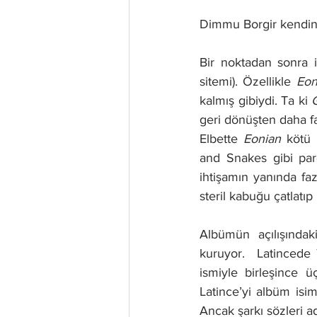
Dimmu Borgir kendini 
Bir noktadan sonra i
sitemi). Özellikle 
Eon
kalmış gibiydi. Ta ki 
geri dönüşten daha fa
Elbette
 Eonian
 kötü 
and Snakes gibi parç
ihtişamın yanında fa
steril kabuğu çatlatı
Albümün açılışındaki
kuruyor.  Latincede 
ismiyle birleşince ü
Latince’yi albüm isim
Ancak şarkı sözleri a