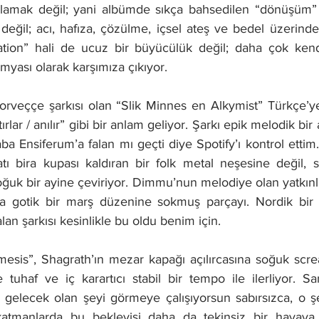
lamak değil; yani albümde sıkça bahsedilen “dönüşüm” d
a değil; acı, hafıza, çözülme, içsel ateş ve bedel üzerinde
ation” hali de ucuz bir büyücülük değil; daha çok kend
imyası olarak karşımıza çıkıyor.
rveççe şarkısı olan “Slik Minnes en Alkymist” Türkçe’ye
rlar / anılır” gibi bir anlam geliyor. Şarkı epik melodik bir a
aba Ensiferum’a falan mı geçti diye Spotify’ı kontrol ettim
atı bira kupası kaldıran bir folk metal neşesine değil, s
uk bir ayine çeviriyor. Dimmu’nun melodiye olan yatkınlı
a gotik bir marş düzenine sokmuş parçayı. Nordik bir a
an şarkısı kesinlikle bu oldu benim için.
sis”, Shagrath’ın mezar kapağı açılırcasına soğuk scream’
tuhaf ve iç karartıcı stabil bir tempo ile ilerliyor. San
n gelecek olan şeyi görmeye çalışıyorsun sabırsızca, o şek
katmanlarda bu bekleyişi daha da tekinsiz bir havaya s