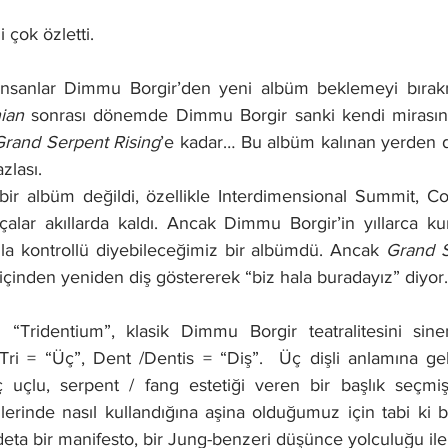
çok özletti.
nsanlar Dimmu Borgir’den yeni albüm beklemeyi bırakmış
ian
 sonrası dönemde Dimmu Borgir sanki kendi mirasını
Grand Serpent Rising
’e kadar… Bu albüm kalınan yerden d
zlası.
bir albüm değildi, özellikle Interdimensional Summit, Co
alar akıllarda kaldı. Ancak Dimmu Borgir’in yıllarca ku
zla kontrollü diyebileceğimiz bir albümdü. Ancak 
Grand S
p içinden yeniden diş göstererek “biz hala buradayız” diyor.
 “Tridentium”, klasik Dimmu Borgir teatralitesini sinem
Tri = “Üç”, Dent /Dentis = “Diş”.  Üç dişli anlamına g
ç uçlu, serpent / fang estetiği veren bir başlık seçmi
lerinde nasıl kullandığına aşina olduğumuz için tabi ki b
deta bir manifesto, bir Jung-benzeri düşünce yolculuğu ile 