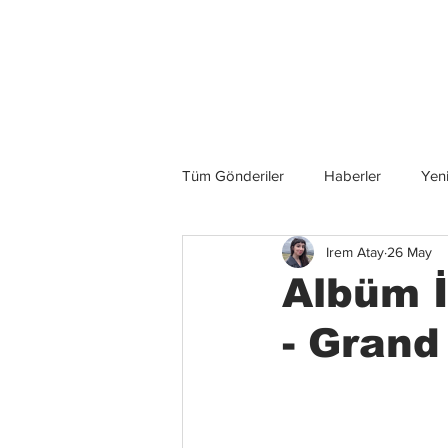
Son Haberler
Tüm Gönderiler
Haberler
Yeni
Irem Atay
26 May
Grup İncelemeleri
Konserler
Albüm 
- Grand