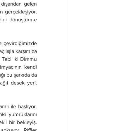
ışarıdan gelen 
n gerçekleşiyor. 
ini dönüştürme 
 çevirdiğimizde 
çılışla karşımıza 
. Tabii ki Dimmu 
imyacının kendi 
ğı bu şarkıda da 
ğıt desek yeri. 
i ile başlıyor. 
ki yumruklarını 
il bir bekleyiş. 
okuyor. Riffler 