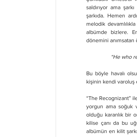
saldırıyor ama şar
şarkıda. Hemen ardı
melodik devamlılıkla 
albümde bizlere. Er
dönemini anımsatan öf
“He who re
Bu böyle havalı olsu
kişinin kendi varoluş
“The Recognizant” ile
yorgun ama soğuk ve 
olduğu karanlık bir o
kilise çanı da bu uğu
albümün en kilit şark