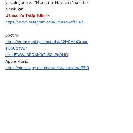
yolculuğuna ve "Hipotermi Heyecanı"na ortak 
olmak için; 
Ultrason’u Takip Edin -> 
https://www.instagram.com/ultrasonofficial/
Spotify: 
https://open.spotify.com/artist/22lySMIqOruac
sKlpCchV9?
si=JdSWWaBEQKK0Oa5ZuPg0HQ
Apple Music: 
https://music.apple.com/tr/artist/ultrason/17519
63325
Youtube Music: 
https://music.youtube.com/channel/UCCxEroB
SbRPhuhbDEXLxI-g?si=DrmBBpavVFc8c6vb
Haberler
Yeni Çıkanlar