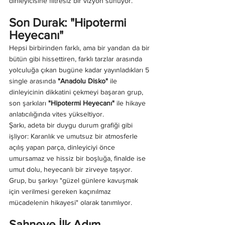
dinleyicisine filtresiz bir vizyon sunuyor.
Son Durak: "Hipotermi 
Heyecanı"
Hepsi birbirinden farklı, ama bir yandan da bir 
bütün gibi hissettiren, farklı tarzlar arasında 
yolculuğa çıkan bugüne kadar yayınladıkları 5 
single arasında
 "Anadolu Disko"
 ile 
dinleyicinin dikkatini çekmeyi başaran grup, 
son şarkıları
 "Hipotermi Heyecanı" 
ile hikaye 
anlatıcılığında vites yükseltiyor.
Şarkı, adeta bir duygu durum grafiği gibi 
işliyor: Karanlık ve umutsuz bir atmosferle 
açılış yapan parça, dinleyiciyi önce 
umursamaz ve hissiz bir boşluğa, finalde ise 
umut dolu, heyecanlı bir zirveye taşıyor. 
Grup, bu şarkıyı "güzel günlere kavuşmak 
için verilmesi gereken kaçınılmaz 
mücadelenin hikayesi" olarak tanımlıyor.
Sahneye İlk Adım