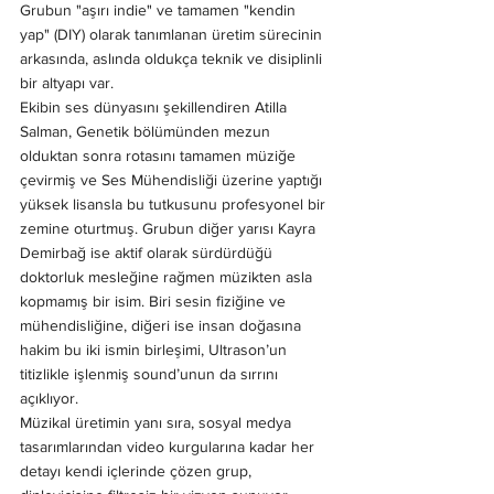
Grubun "aşırı indie" ve tamamen "kendin 
yap" (DIY) olarak tanımlanan üretim sürecinin 
arkasında, aslında oldukça teknik ve disiplinli 
bir altyapı var.
Ekibin ses dünyasını şekillendiren Atilla 
Salman, Genetik bölümünden mezun 
olduktan sonra rotasını tamamen müziğe 
çevirmiş ve Ses Mühendisliği üzerine yaptığı 
yüksek lisansla bu tutkusunu profesyonel bir 
zemine oturtmuş. Grubun diğer yarısı Kayra 
Demirbağ ise aktif olarak sürdürdüğü 
doktorluk mesleğine rağmen müzikten asla 
kopmamış bir isim. Biri sesin fiziğine ve 
mühendisliğine, diğeri ise insan doğasına 
hakim bu iki ismin birleşimi, Ultrason’un 
titizlikle işlenmiş sound’unun da sırrını 
açıklıyor.
Müzikal üretimin yanı sıra, sosyal medya 
tasarımlarından video kurgularına kadar her 
detayı kendi içlerinde çözen grup, 