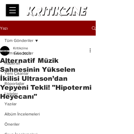
Yazı
Tüm Gönderiler
Kritikzine
Tüm Gönderiler
9 Ara 2025
Alternatif Müzik
Haberler
Sahnesinin Yükselen
Yeni Çıkanlar
İkilisi Ultrason’dan
Röportajlar
Yepyeni Tekli! "Hipotermi
Listeler
Heyecanı"
Yazılar
Albüm İncelemeleri
Öneriler