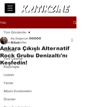
Yazı
Tüm Gönderiler
Alp Doğancan ✪✪✪✪✪
Tüm Gönderiler
15 Oca
Ankara Çıkışlı Alternatif
Haberler
Rock Grubu Denizaltı'nı
Yeni Çıkanlar
Keşfedin!
Röportajlar
Listeler
Yazılar
Albüm İncelemeleri
Öneriler