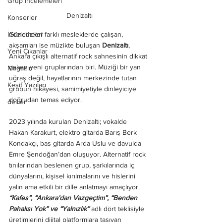
Grup İncelemeleri
Denizaltı
Konserler
Gündüzleri farklı mesleklerde çalışan, 
İncelemeler
akşamları ise müzikte buluşan 
Denizaltı
, 
Yeni Çıkanlar
Ankara çıkışlı alternatif rock sahnesinin dikkat 
çeken yeni gruplarından biri. Müziği bir yan 
Magazin
uğraş değil, hayatlarının merkezinde tutan 
Keşif Yazıları
grubun hikâyesi, samimiyetiyle dinleyiciye 
doğrudan temas ediyor.
deliler
2023 yılında kurulan Denizaltı; vokalde 
Hakan Karakurt, elektro gitarda Barış Berk 
Kondakçı, bas gitarda Arda Uslu ve davulda 
Emre Şendoğan’dan oluşuyor. Alternatif rock 
tınılarından beslenen grup, şarkılarında iç 
dünyalarını, kişisel kırılmalarını ve hislerini 
yalın ama etkili bir dille anlatmayı amaçlıyor.
“Kafes”, “Ankara’dan Vazgeçtim”, “Benden 
Pahalısı Yok” ve “Yalnızlık” 
adlı dört teklisiyle 
üretimlerini dijital platformlara taşıyan 