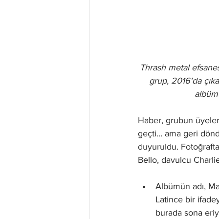
Thrash metal efsanes
grup, 2016'da çık
albümü
Haber, grubun üyeleri
geçti… ama geri döndü
duyuruldu. Fotoğrafta 
Bello, davulcu Charli
Albümün adı, Mar
Latince bir ifad
burada sona eriy