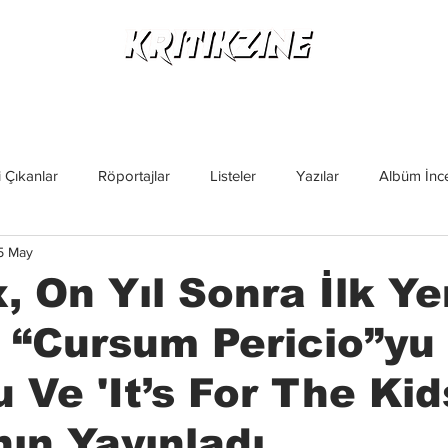
Yeni Çıkanlar
Röportajlar
Listeler
Albüm Kritikl
 Çıkanlar
Röportajlar
Listeler
Yazılar
Albüm İnce
5 May
İncelemeler
Yeni Çıkanlar
Magazin
Keşif Yazıları
, On Yıl Sonra İlk Ye
 “Cursum Pericio”yu
 Ve 'It’s For The Kid
nın Yayınladı