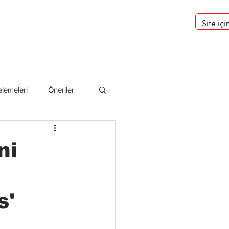
eri
Hakkımızda
lemeleri
Öneriler
deliler
ni
s'