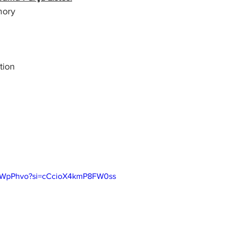
mory
tion
7DWpPhvo?si=cCcioX4kmP8FW0ss