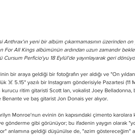
i Anthrax'ın yeni bir albüm çıkarmamasının üzerinden on y
an For All Kings albümünün ardından uzun zamandır beklen
 Cursum Perficio'yu 18 Eylül'de yayınlayarak geri dönüyo
nin bir araya geldiği bir fotoğrafın yer aldığı ve "On yılda
k ☠️ 5.15" yazılı bir Instagram gönderisiyle Pazartesi (11 
kurucu ritim gitaristi Scott Ian, vokalist Joey Belladonna, 
e Benante ve baş gitarist Jon Donais yer alıyor.
ilyn Monroe'nun evinin ön kapısındaki çimento karolara 
eye gönderme gibi görünüyor; bu ifadenin yaygın olarak "
or" anlamına geldiği düşünülse de, "azim göstereceğim" 