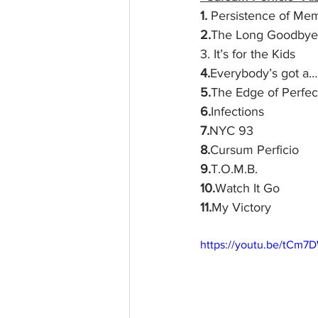
1. 
Persistence of Me
2.
The Long Goodbye
3. It’s for the Kids
4.
Everybody’s got a…
5.
The Edge of Perfec
6.
Infections
7.
NYC 93
8.
Cursum Perficio
9.
T.O.M.B.
10.
Watch It Go
11.
My Victory
https://youtu.be/tCm