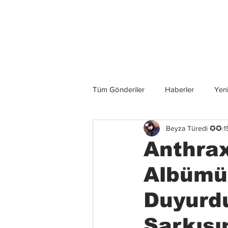
Son Haberler
Tüm Gönderiler
Haberler
Yeni
Beyza Türedi ✪✪
1
Grup İncelemeleri
Konserler
Anthrax
Albümü
Duyurdu
Şarkısı