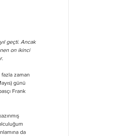
ıl geçti. Ancak 
en on ikinci 
r.
n fazla zaman 
Mayıs) günü 
basçı Frank 
kazınmış 
yolculuğum 
anlamına da 