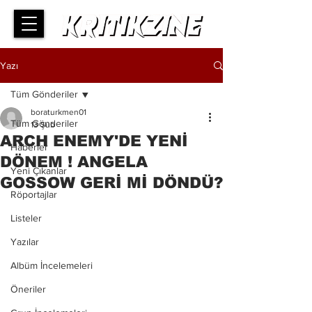
Yazı
Tüm Gönderiler
boraturkmen01
Tüm Gönderiler
13 Şub
ARCH ENEMY'DE YENİ
Haberler
DÖNEM ! ANGELA
Yeni Çıkanlar
GOSSOW GERİ Mİ DÖNDÜ?
Röportajlar
Listeler
Yazılar
Albüm İncelemeleri
Öneriler