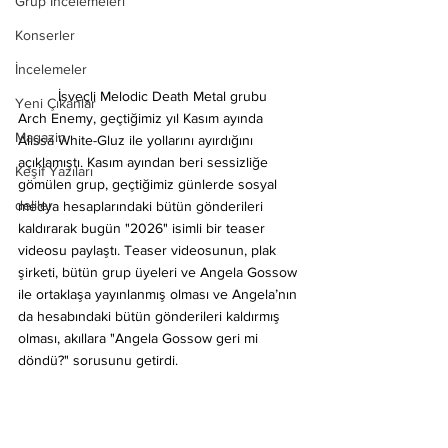
Grup İncelemeleri
Konserler
İncelemeler
	İsveçli Melodic Death Metal grubu 
Yeni Çıkanlar
Arch Enemy, geçtiğimiz yıl Kasım ayında 
Magazin
Alissa White-Gluz ile yollarını ayırdığını 
açıklamıştı. Kasım ayından beri sessizliğe 
Keşif Yazıları
gömülen grup, geçtiğimiz günlerde sosyal 
deliler
medya hesaplarındaki bütün gönderileri 
kaldırarak bugün "2026" isimli bir teaser 
videosu paylaştı. Teaser videosunun, plak 
şirketi, bütün grup üyeleri ve Angela Gossow 
ile ortaklaşa yayınlanmış olması ve Angela’nın 
da hesabındaki bütün gönderileri kaldırmış 
olması, akıllara "Angela Gossow geri mi 
döndü?" sorusunu getirdi.