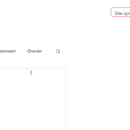
eri
Hakkımızda
lemeleri
Öneriler
deliler