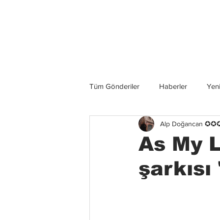
Son Haberler
Tüm Gönderiler
Haberler
Yeni
Alp Doğancan ✪
Grup İncelemeleri
Konserler
As My L
şarkısı 