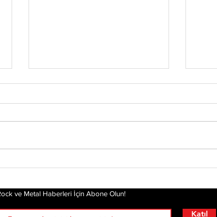
Chester’ın Ardından
Yirm
Mira
Yeniden Ayağa
Dea
Kalkmak: Linkin Park'ın
Hikayesi Film Oluyor
ock ve Metal Haberleri İçin Abone Olun!
Katıl