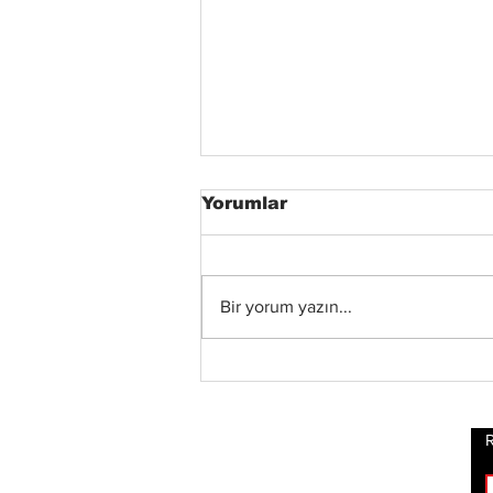
Yorumlar
Bir yorum yazın...
Status Quo Efsanesi
Francis Rossi,"The Way
We Were Vol. 2"
Albümünü Duyurdu
R