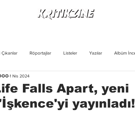
Yeni Çıkanlar
Röportajlar
Listeler
Albüm Kritikl
 Çıkanlar
Röportajlar
Listeler
Yazılar
Albüm İnce
✪✪✪✪
1 Nis 2024
İncelemeler
Yeni Çıkanlar
Magazin
Keşif Yazıları
ife Falls Apart, yeni
'İşkence'yi yayınladı!